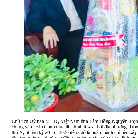
Chủ tịch Uỷ ban MTTQ Việt Nam tỉnh Lâm Đồng Nguyễn Trọng Ánh
chung vào hoàn thành mục tiêu kinh tế - xã hội địa phương. Tron
thứ X, nhiệm kỳ 2015 - 2020 đề ra đó là hoàn thành chỉ tiêu xâ
dân trong tỉnh, vai trò vận động, tuyên truyền của các vị linh m