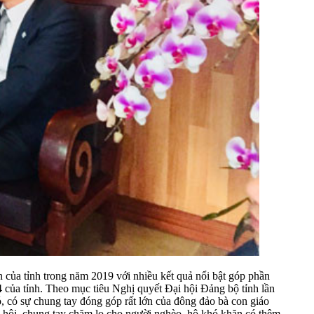
ủa tỉnh trong năm 2019 với nhiều kết quả nổi bật góp phần
4 của tỉnh. Theo mục tiêu Nghị quyết Đại hội Đảng bộ tỉnh lần
, có sự chung tay đóng góp rất lớn của đông đảo bà con giáo
 xã hội, chung tay chăm lo cho người nghèo, hộ khó khăn có thêm