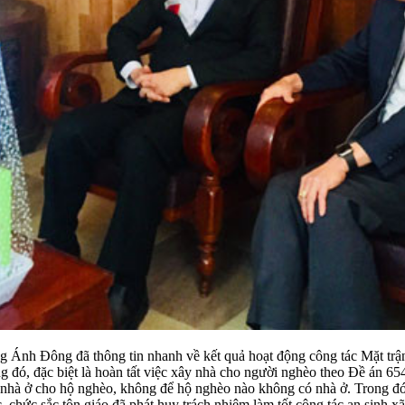
 Đông đã thông tin nhanh về kết quả hoạt động công tác Mặt trận c
g đó, đặc biệt là hoàn tất việc xây nhà cho người nghèo theo Đề án 65
y nhà ở cho hộ nghèo, không để hộ nghèo nào không có nhà ở. Trong đó
ục, chức sắc tôn giáo đã phát huy trách nhiệm làm tốt công tác an sinh