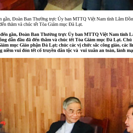
 đến gần, Đoàn Ban Thường trực Ủy ban MTTQ Việt Nam tỉnh Lâm Đồ
ến thăm và chúc tết Tòa Giám mục Đà Lạt.
ng đến gần, Đoàn Ban Thường trực Ủy ban MTTQ Việt Nam tỉnh 
dẫn đầu đã đến thăm và chúc tết Tòa Giám mục Đà Lạt. Chủ tị
m mục Giáo phận Đà Lạt; chúc các vị chức sắc công giáo, các li
iềm vui đón tết cổ truyền dân tộc và vui xuân an toàn, lành mạn