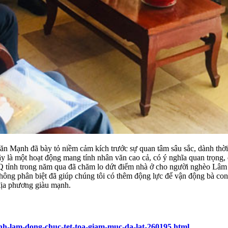
 Mạnh đã bày tỏ niềm cảm kích trước sự quan tâm sâu sắc, dành thờ
 là một hoạt động mang tính nhân văn cao cả, có ý nghĩa quan trọng, đ
 tỉnh trong năm qua đã chăm lo dứt điểm nhà ở cho người nghèo Lâ
không phân biệt đã giúp chúng tôi có thêm động lực để vận động bà con
 địa phương giàu mạnh.
nh-lam-dong-chuc-tet-toa-giam-muc-da-lat-260195.html