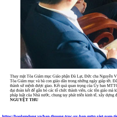
Thay mặt Tòa Giám mục Giáo phận Đà Lạt, Đức cha Nguyễn Văn
Tòa Giám mục và bà con giáo dân trong những ngày giáp tết. Đây
thành sứ mệnh được giao. Kết quả quan trọng của Ủy ban MTTQ
đại đoàn kết để gắn bó các tổ chức thành viên, các tôn giáo mà 
pháp luật của Nhà nước, chung tay phát triển kinh tế, xây dựng
NGUYỆT THU
https://baolamdong.vn/ban-thuong-truc-uy-ban-mttq-viet-nam-ti