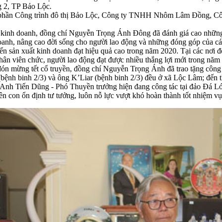
ng 2, TP Bảo Lộc.
y Cổ phần Công trình đô thị Bảo Lộc, Công ty TNHH Nhôm Lâm Đồn
ất kinh doanh, đồng chí Nguyễn Trọng Ánh Đông đã đánh giá cao những 
anh, nâng cao đời sống cho người lao động và những đóng góp của các đ
triển sản xuất kinh doanh đạt hiệu quả cao trong năm 2020. Tại các nơ
 viên chức, người lao động đạt được nhiều thắng lợi mới trong năm 
đón mừng tết cổ truyền, đồng chí Nguyễn Trọng Ánh đã trao tặng công 
(bệnh binh 2/3) và ông K’Liar (bệnh binh 2/3) đều ở xã Lộc Lâm; đế
 Anh Tiến Dũng - Phó Thuyền trưởng hiện đang công tác tại đảo Đá 
on ổn định tư tưởng, luôn nỗ lực vượt khó hoàn thành tốt nhiệm vụ 