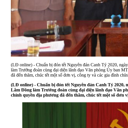
(LĐ online) - Chuẩn bị đón tết Nguyên đán Canh Tý 2020, ng
làm Trưởng đoàn cùng đại diện lãnh đạo Văn phòng Ủy ban MTT
đã đến thăm, chúc tết một số đơn vị, công ty và các gia đình ch
(LĐ online) - Chuẩn bị đón tết Nguyên đán Canh Tý 2020,
Lâm Đồng làm Trưởng đoàn cùng đại diện lãnh đạo Văn phò
chính quyền địa phương đã đến thăm, chúc tết một số đơn vị