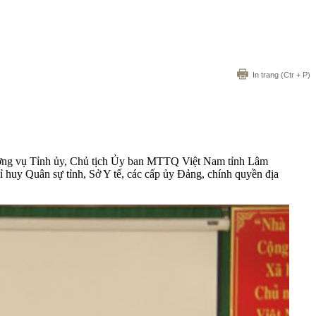
In trang
(Ctr + P)
ường vụ Tỉnh ủy, Chủ tịch Ủy ban MTTQ Việt Nam tỉnh Lâm
uy Quân sự tỉnh, Sở Y tế, các cấp ủy Đảng, chính quyền địa