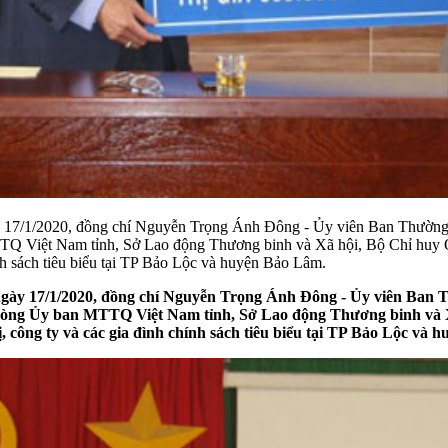
ày 17/1/2020, đồng chí Nguyễn Trọng Ánh Đông - Ủy viên Ban Thườ
Q Việt Nam tỉnh, Sở Lao động Thương binh và Xã hội, Bộ Chỉ huy Qu
ính sách tiêu biểu tại TP Bảo Lộc và huyện Bảo Lâm.
 ngày 17/1/2020, đồng chí Nguyễn Trọng Ánh Đông - Ủy viên Ban
ng Ủy ban MTTQ Việt Nam tỉnh, Sở Lao động Thương binh và Xã 
, công ty và các gia đình chính sách tiêu biểu tại TP Bảo Lộc và