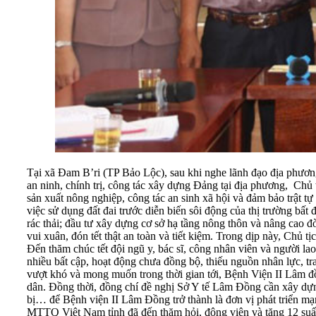
Tại xã Đam B’ri (TP Bảo Lộc), sau khi nghe lãnh đạo địa phương
an ninh, chính trị, công tác xây dựng Đảng tại địa phương, Ch
sản xuất nông nghiệp, công tác an sinh xã hội và đảm bảo trật tự
việc sử dụng đất đai trước diễn biến sôi động của thị trường bấ
rác thải; đầu tư xây dựng cơ sở hạ tầng nông thôn và nâng ca
vui xuân, đón tết thật an toàn và tiết kiệm. Trong dịp này, Chủ 
Đến thăm chúc tết đội ngũ y, bác sĩ, công nhân viên và người l
nhiều bất cập, hoạt động chưa đồng bộ, thiếu nguồn nhân lực, t
vượt khó và mong muốn trong thời gian tới, Bệnh Viện II Lâm đ
dân. Đồng thời, đồng chí đề nghị Sở Y tế Lâm Đồng cần xây dựng 
bị… để Bệnh viện II Lâm Đồng trở thành là đơn vị phát triển mạ
MTTQ Việt Nam tỉnh đã đến thăm hỏi, động viên và tặng 12 suất 