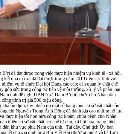
ri đã đạt được trong việc thực hiện nhiệm vụ kinh tế - xã hội,
 kết quả mà xã đã đạt được trong năm 2019 trên các lĩnh vực
ện nhiệm vụ tổ chức Đại hội Đảng các cấp; cần quản lý chặt chẽ
ay góp sức trong công tác bảo vệ môi trường, xử lý và phân loại
iệt Nam tỉnh đề nghị UBND xã Đam B’ri tổ chức cho Nhân dân
công trình trị giá 500 triệu đồng.
 khá ổn định, tuy nhiên do một số hạng mục cơ sở vật chất còn
.., đồng chí Nguyễn Trọng Ánh Đông đã đánh giá cao những nỗ lực
 và thực hiện tốt hơn nữa công tác khám, chữa bệnh cho Nhân
thiện cơ sở vật chất, cơ chế tự chủ, xã hội hóa, trang thiết
hân dân khu vực phía Nam của tỉnh. Tại đây, Chủ tịch Ủy ban
uà tết cho gia đình ông Bùi Viết Hải (thương binh) và bà Lưu