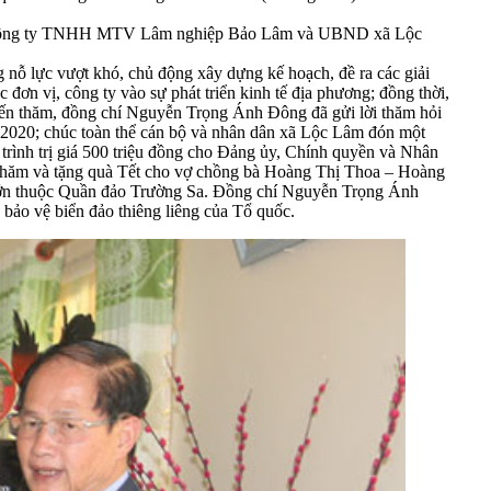
g, Công ty TNHH MTV Lâm nghiệp Bảo Lâm và UBND xã Lộc
nỗ lực vượt khó, chủ động xây dựng kế hoạch, đề ra các giải
ơn vị, công ty vào sự phát triển kinh tế địa phương; đồng thời,
i đến thăm, đồng chí Nguyễn Trọng Ánh Đông đã gửi lời thăm hỏi
2020; chúc toàn thể cán bộ và nhân dân xã Lộc Lâm đón một
trình trị giá 500 triệu đồng cho Đảng ủy, Chính quyền và Nhân
n thăm và tặng quà Tết cho vợ chồng bà Hoàng Thị Thoa – Hoàng
Lớn thuộc Quần đảo Trường Sa. Đồng chí Nguyễn Trọng Ánh
bảo vệ biển đảo thiêng liêng của Tổ quốc.