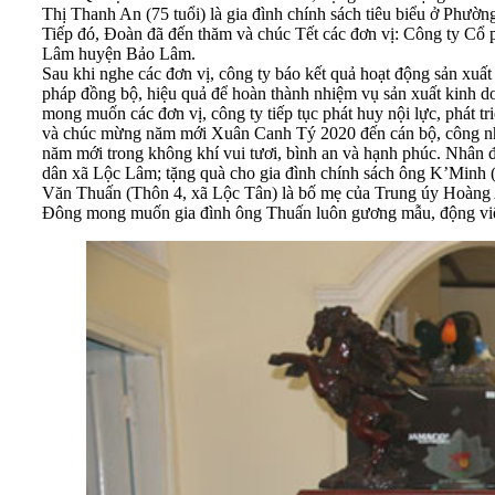
Thị Thanh An (75 tuổi) là gia đình chính sách tiêu biểu ở Phườ
Tiếp đó, Đoàn đã đến thăm và chúc Tết các đơn vị: Công t
Lâm huyện Bảo Lâm.
Sau khi nghe các đơn vị, công ty báo kết quả hoạt động sản xu
pháp đồng bộ, hiệu quả để hoàn thành nhiệm vụ sản xuất kinh do
mong muốn các đơn vị, công ty tiếp tục phát huy nội lực, phát 
và chúc mừng năm mới Xuân Canh Tý 2020 đến cán bộ, công nhân
năm mới trong không khí vui tươi, bình an và hạnh phúc. Nhân 
dân xã Lộc Lâm; tặng quà cho gia đình chính sách ông K’Minh 
Văn Thuấn (Thôn 4, xã Lộc Tân) là bố mẹ của Trung úy Hoàng
Đông mong muốn gia đình ông Thuấn luôn gương mẫu, động viên c