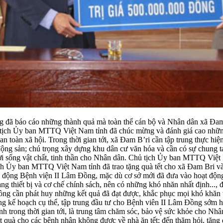
 đã báo cáo những thành quả mà toàn thể cán bộ và Nhân dân xã Đam B’
ủ tịch Ủy ban MTTQ Việt Nam tỉnh đã chúc mừng và đánh giá cao những
 an toàn xã hội. Trong thời gian tới, xã Đam B’ri cần tập trung thực hi
t động sản; chú trọng xây dựng khu dân cư văn hóa và cần có sự chung t
o đời sống vật chất, tinh thần cho Nhân dân. Chủ tịch Ủy ban MTTQ V
tịch Ủy ban MTTQ Việt Nam tỉnh đã trao tặng quà tết cho xã Đam Bri và 
ao động Bệnh viện II Lâm Đồng, mặc dù cơ sở mới đã đưa vào hoạt động
rang thiết bị và cơ chế chính sách, nên có những khó nhăn nhất định.
ồng cần phát huy những kết quả đã đạt được, khắc phục mọi khó khăn
kế hoạch cụ thể, tập trung đầu tư cho Bệnh viên II Lâm Đồng sớm hoàn 
nh trong thời gian tới, là trung tâm chăm sóc, bảo vệ sức khỏe cho N
quà cho các bệnh nhân không được về nhà ăn tết; đến thăm hỏi, tặng q