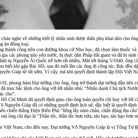
n cháu nghe về những triết lý nhân sinh được thân phụ khai tâm cho ôn
g ăn đồng loại.
 thành công trên con đường khoa cử Nho học, đã chọn làm thuốc và là
gia các phong trào yêu nước, bị thực dân Pháp bắt giam và đã hi sinh t
lãnh tụ Nguyễn Ái Quốc trễ hơn rất nhiều. Mãi tới tháng 5/1940, ông
 biết khi gặp Bác Hồ, sau đó mỗi lần các ông đi công tác, Bác đều d
guyên Giáp từ rất sớm. Vì vậy, mà khi quyết định thành lập Đội Việt 
-SL phong hàm Đại tướng cho ông, ông trở thành đại tướng đầu tiên 
 đã trao Sắc lệnh cho ông với lời nhắn nhủ: “Nhân danh Chủ tịch Nư
ác cho”.
 Hồ Chí Minh đã quyết định giao cho ông toàn quyền chỉ huy với lời că
Võ Nguyên Giáp đã có những quyết định lịch sử, đặc biệt là quyết định
 nên chiến thắng Điện Biên Phủ “lừng lẫy năm châu, chấn động địa cầu
à ông chỉ đạo là “Thần tốc, thần tốc hơn nữa, táo bạo, táo bạo hơn nữa
dân Việt Nam, cho đến nay, Đại tướng Võ Nguyên Giáp là vị Tổng Tư l