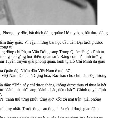
g: Phong tuy độc, bất thích đồng quần/ Hổ tuy bạo, bất thực đồng
m thầy giáo. Vì vậy, những bài học đầu tiên Đại tướng được
rong tù.
 cùng đồng chí Phạm Văn Đồng sang Trung Quốc để gặp lãnh tụ
ặn ông “cố gắng học thêm quân sự”. Bằng con mắt tinh tường
Nam Tuyên truyền giải phóng quân, lãnh tụ Hồ Chí Minh đã giao
của Quân đội Nhân dân Việt Nam ở tuổi 37.
ớc Việt Nam Dân chủ Cộng hòa, Bác trao cho chú hàm Đại tướng
n dặn: “Trận này chỉ được thắng không được thua vì thua là hết
 từ “đánh nhanh” sang “đánh chắc, tiến chắc”. Chính quyết định
”.
, tranh thủ từng phút, từng giờ, xốc tới mặt trận, giải phóng
ệnh duy nhất. Trước ông, sau ông chưa có ai được giao đảm