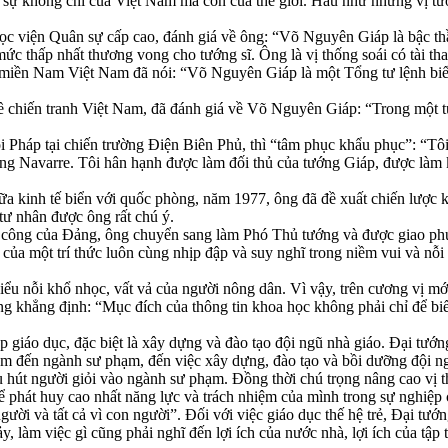
n sự không chỉ của Việt Nam mà còn của thế giới. Hầu như những vị tư
iện Quân sự cấp cao, đánh giá về ông: “Võ Nguyên Giáp là bậc thầy
ức thấp nhất thương vong cho tướng sĩ. Ông là vị thống soái có tài th
n Nam Việt Nam đã nói: “Võ Nguyên Giáp là một Tổng tư lệnh biết đa
về chiến tranh Việt Nam, đã đánh giá về Võ Nguyên Giáp: “Trong một t
ội Pháp tại chiến trường Điện Biên Phủ, thì “tâm phục khẩu phục”: “Tô
ng Navarre. Tôi hân hạnh được làm đối thủ của tướng Giáp, được làm kẻ
iữa kinh tế biển với quốc phòng, năm 1977, ông đã đề xuất chiến lược
 tư nhân được ông rất chú ý.
công của Đảng, ông chuyển sang làm Phó Thủ tướng và được giao phụ t
ết của một trí thức luôn cùng nhịp đập và suy nghĩ trong niềm vui và nỗ
ểu nỗi khổ nhọc, vất vả của người nông dân. Vì vậy, trên cương vị m
g khẳng định: “Mục đích của thông tin khoa học không phải chỉ để biế
 giáo dục, đặc biệt là xây dựng và đào tạo đội ngũ nhà giáo. Đại tướn
tâm đến ngành sư phạm, đến việc xây dựng, đào tạo và bồi dưỡng đội ng
u hút người giỏi vào ngành sư phạm. Đồng thời chú trọng nâng cao vị t
thể phát huy cao nhất năng lực và trách nhiệm của mình trong sự nghiệp 
ười và tất cả vì con người”. Đối với việc giáo dục thế hệ trẻ, Đại tướn
y, làm việc gì cũng phải nghĩ đến lợi ích của nước nhà, lợi ích của tập 