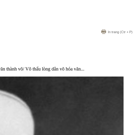
In trang
(Ctr + P)
ăn thành võ/ Võ thấu lòng dân võ hóa văn...