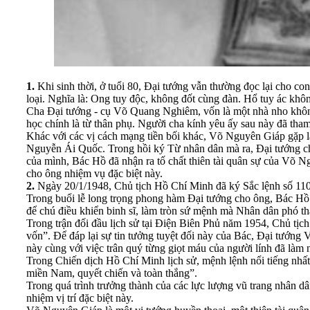
1.
Khi sinh thời, ở tuổi 80, Đại tướng vẫn thường đọc lại cho co
loại. Nghĩa là: Ong tuy độc, không đốt cùng đàn. Hổ tuy ác khôn
Cha Đại tướng - cụ Võ Quang Nghiêm, vốn là một nhà nho không
học chính là từ thân phụ. Người cha kính yêu ấy sau này đã tham 
Khác với các vị cách mạng tiền bối khác, Võ Nguyên Giáp gặp 
Nguyễn Ái Quốc. Trong hồi ký Từ nhân dân mà ra, Đại tướng cho
của mình, Bác Hồ đã nhận ra tố chất thiên tài quân sự của Võ N
cho ông nhiệm vụ đặc biệt này.
2.
Ngày 20/1/1948, Chủ tịch Hồ Chí Minh đã ký Sắc lệnh số 110
Trong buổi lễ long trọng phong hàm Đại tướng cho ông, Bác Hồ
để chú điều khiển binh sĩ, làm tròn sứ mệnh mà Nhân dân phó th
Trong trận đối đầu lịch sử tại Điện Biên Phủ năm 1954, Chủ tịch
vốn”. Để đáp lại sự tin tưởng tuyệt đối này của Bác, Đại tướng 
này cùng với việc trân quý từng giọt máu của người lính đã làm
Trong Chiến dịch Hồ Chí Minh lịch sử, mệnh lệnh nổi tiếng nhất m
miền Nam, quyết chiến và toàn thắng”.
Trong quá trình trưởng thành của các lực lượng vũ trang nhân 
nhiệm vị trí đặc biệt này.