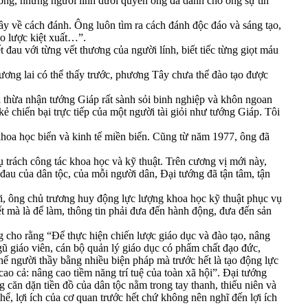
ớng, những người lính dưới quyền ông đã dành cho ông sự tin
 về cách đánh. Ông luôn tìm ra cách đánh độc đáo và sáng tạo,
ao lược kiệt xuất…”.
u với từng vết thương của người lính, biết tiếc từng giọt máu
ương lai có thể thấy trước, phương Tây chưa thể đào tạo được
i thừa nhận tướng Giáp rất sành sỏi binh nghiệp và khôn ngoan
 chiến bại trực tiếp của một người tài giỏi như tướng Giáp. Tôi
 khoa học biển và kinh tế miền biển. Cũng từ năm 1977, ông đã
rách công tác khoa học và kỹ thuật. Trên cương vị mới này,
i đau của dân tộc, của mỗi người dân, Đại tướng đã tận tâm, tận
ới, ông chủ trương huy động lực lượng khoa học kỹ thuật phục vụ
t mà là để làm, thông tin phải đưa đến hành động, đưa đến sản
g cho rằng “Để thực hiện chiến lược giáo dục và đào tạo, nâng
ũ giáo viên, cán bộ quản lý giáo dục có phẩm chất đạo đức,
hế người thầy bằng nhiều biện pháp mà trước hết là tạo động lực
cao cả: nâng cao tiềm năng trí tuệ của toàn xã hội”. Đại tướng
g căn dặn tiền đồ của dân tộc nằm trong tay thanh, thiếu niên và
thể, lợi ích của cơ quan trước hết chứ không nên nghĩ đến lợi ích