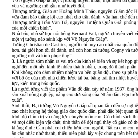
Võ Nguyên Giáp là một vị tướng huyền thoại, một thiên tài quâ
yêu và ngưỡng mộ gần như tuyệt đối.
Thượng tướng, Giáo sư Hoàng Minh Thảo, nguyên Giám đốc Học v
vừa đảm bảo thắng lợi cao nhất cho trận đánh, vừa hạn chế đến m
Thượng tướng Trần Văn Trà, nguyên Tư lệnh Quân Giải phóng miề
của mỗi chiến binh”.
Nhà báo, nhà sử học nổi tiếng Bernard Fall, người chuyên viết 
một vị tướng nào sánh kịp với Võ Nguyên Giáp”.
Tướng Christian de Castries, người chỉ huy cao nhất của quân đ
hơn, tài giỏi hơn tôi đã đành, mà còn hơn cả tướng Cogny và tướ
ngưỡng mộ và kính phục ông”.
3.
Là người sớm nhận ra vai trò của kinh tế biển và sự kết hợp g
nghĩ đến một nền kinh tế nhiều thành phần, trong đó thành phần
Khi không còn đảm nhiệm nhiệm vụ bên quân đội, theo sự phân 
với bộ óc của một nhà chiến lược tài ba, bằng trái tim nhiệt huy
lực, kiên trung báo quốc.
Là người từng viết tác phẩm Vấn đề dân cày từ năm 1937, ông hi
sản xuất nông nghiệp, nâng cao đời sống của Nhân dân. Đại tướn
xuất”.
Sinh thời, Đại tướng Võ Nguyên Giáp rất quan tâm đến sự nghiệp
cao chất lượng hệ thống giáo dục quốc dân, phải đặc biệt quan 
trình độ chính trị và năng lực chuyên môn cao. Có chính sách th
và mọi điều kiện vật chất, tinh thần để đội ngũ thầy cô giáo có 
khẳng định: Cần phải coi chiến lược con người, “tất cả cho con ng
ân cần nhắc nhở thanh, thiếu niên phải lấy việc chung trên hết thả