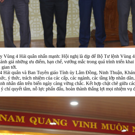
y Vùng 4 Hải quân nhấn mạnh: Hội nghị là dịp để Bộ Tư lệnh Vùng 4 Hả
 đánh giá những ưu điểm, hạn chế, vướng mắc trong quá trình triển khai
 gian tới.
 4 Hải quân và Ban Tuyên giáo Tỉnh ủy Lâm Đồng, Ninh Thuận, Khánh
c, ý thức, trách nhiệm của các cấp, các ngành, các tầng lớp nhân dân, 
inh nhân dân trên biển ngày càng vững chắc. Kết hợp chặt chẽ giữa các
, ý chí quyết tâm, nỗ lực phấn đấu, hoàn thành thắng lợi mọi nhiệm vụ 