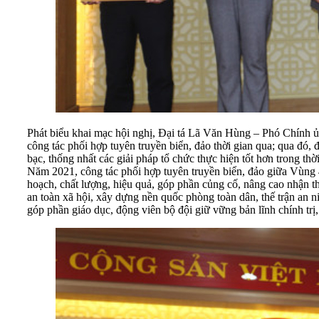
Phát biểu khai mạc hội nghị, Đại tá Lã Văn Hùng – Phó Chính ủ
công tác phối hợp tuyên truyền biển, đảo thời gian qua; qua đó,
bạc, thống nhất các giải pháp tổ chức thực hiện tốt hơn trong thời
Năm 2021, công tác phối hợp tuyên truyền biển, đảo giữa Vùng
hoạch, chất lượng, hiệu quả, góp phần củng cố, nâng cao nhận thứ
an toàn xã hội, xây dựng nền quốc phòng toàn dân, thế trận an n
góp phần giáo dục, động viên bộ đội giữ vững bản lĩnh chính trị