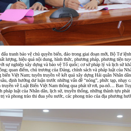
 đấu tranh bảo vệ chủ quyền biển, đảo trong giai đoạn mới, Bộ Tư lệ
hất lượng, hiệu quả nội dung, hình thức, phương pháp, phương tiện tuy
ối với sự nghiệp xây dựng và bảo vệ Tổ quốc; cơ sở pháp lý và lịch sử
g; quan điểm, chủ trương của Đảng, chính sách và pháp luật của Nhà n
vùng biển Việt Nam; tuyên truyền về kết quả xây dựng Hải quân Nhân d
u sâu, định hướng dư luận trước những vấn đề “nóng”, phức tạp, nhạy
ruyền về Luật Biển Việt Nam thông qua phát tờ rơi, pa-nô… Ban Tuyê
nh pháp luật của Nhân dân, lịch sử, truyền thống, những thành tựu phát 
trị và phong trào thi đua yêu nước, các phong trào của địa phương hư