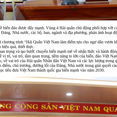
g về biển đảo được đẩy mạnh. Vùng 4 Hải quân chủ động phối hợp với c
ạo Đảng, Nhà nước, các bộ, ban, ngành và địa phương, phản ánh hoạt độ
ới chương trình “Hải Quân Việt Nam làm điểm tựa cho ngư dân vươn kh
 hiệu quả, thiết thực.
quan trọng và tạo bước chuyển biến mạnh mẽ về nhận thức và hành độn
 vị trí, vai trò, tầm quan trọng, tiềm năng to lớn của biển, đảo Việt 
n đảo, về vai trò của Hải quân Nhân dân Việt Nam và các lực lượng tron
an điểm, chủ trương, đường lối của Đảng, Nhà nước trong giải quyết c
i mục tiêu đưa Việt Nam thành quốc gia biển mạnh vào năm 2030.