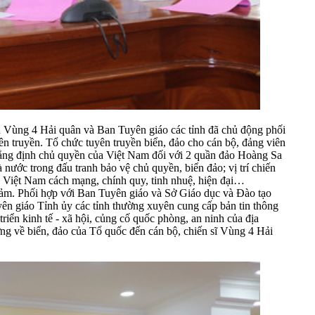
nh Vùng 4 Hải quân và Ban Tuyên giáo các tỉnh đã chủ động phối
ên truyền. Tổ chức tuyên truyền biển, đảo cho cán bộ, đảng viên
 khẳng định chủ quyền của Việt Nam đối với 2 quần đảo Hoàng Sa
ước trong đấu tranh bảo vệ chủ quyền, biển đảo; vị trí chiến
ân Việt Nam cách mạng, chính quy, tinh nhuệ, hiện đại…
 cảm. Phối hợp với Ban Tuyên giáo và Sở Giáo dục và Đào tạo
n giáo Tỉnh ủy các tỉnh thường xuyên cung cấp bản tin thông
triển kinh tế - xã hội, củng cố quốc phòng, an ninh của địa
ớng về biển, đảo của Tổ quốc đến cán bộ, chiến sĩ Vùng 4 Hải