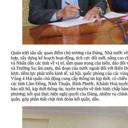
Quán triệt sâu sắc quan điểm chủ trương của Đảng, Nhà nước về
hợp, xây dựng kế hoạch hoạt động, tích cực đổi mới, nâng cao c
và Nhân dân các tỉnh về vị trí, tầm quan trọng của biển, đảo đ
và Trường Sa; âm mưu, thủ đoạn của nước ngoài đối với Biển Đôn
lược, tiềm lực phát triển kinh tế, xã hội, quốc phòng của các 
Vùng 4 Hải quân chủ động cung cấp thông tin kịp thời, có chiề
các tỉnh Lâm Đồng, Ninh Thuận, Bình Phước, Khánh Hoà tuyên t
báo nội bộ, kịp thời thông tin, tuyên truyền về tình hình chấp hà
phương; kết quả thực hiện nghị quyết của Đảng, nhiệm vụ chính 
quân, góp phần thắt chặt tình đoàn kết quân, dân.