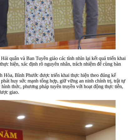
i quân và Ban Tuyên giáo các tỉnh nhìn lại kết quả triển khai
 thực hiện, xác định rõ nguyên nhân, trách nhiệm để cùng bàn
 Hòa, Bình Phước được triển khai thực hiện theo đúng kế
phát huy sức mạnh tổng hợp, giữ vững an ninh chính trị, trật tự
 hình thức, phương pháp tuyên truyền với hoạt động thực tiễn,
được giao.