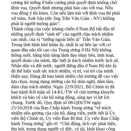
cương thì tướng ở biên cương phải quyết định không chờ
lệnh vua. Quyết định nhưng phải báo cáo với vua. Nếu
vua đồng ý thì khen. Còn nếu làm trái với lệnh vua thì phải
xử trảm. Anh Sáu (tức ông Trần Văn Giàu - NV) không
phải là người buông giáo”.
Thành công của cuộc kháng chiến ở Nam Bộ bắt đầu từ
những quyết định “sinh tử” của người chịu trách nhiệm
cao nhất, của vị “tướng ngoài biên ải” Trần Văn Giàu.
Trong tình hình khó khăn ấy, nhất là sự liên lạc với cơ
quan đầu não tối cao của Trung ương ở Hà Nội không
thông suốt, bằng khả năng lãnh đạo nhạy bén, linh hoạt,
quyết đoán của mình, đặc biệt là trách nhiệm trước lịch sử,
Nhân dân và đất nước, người đứng đầu ở Nam Bộ khi ấy
đã thể hiện xuất sắc trách nhiệm, vị trí, vai trò của mình.
Hiện nay, Đảng đã ban hành nhiều chủ trương đề cao việc
lựa chọn, trọng dụng những cán bộ dám nghĩ, dám làm,
dám chịu trách nhiệm. Ngày 22/9/2021, Bộ Chính trị đã
ban hành Kết luận số 14-KL/TW về chủ trương khuyến
khích và bảo vệ cán bộ năng động, sáng tạo vì lợi ích
chung. Trước đó, Quy định số 08-QĐi/TW ngày
25/10/2018 của Ban Chấp hành Trung ương “về trách
nhiệm nêu gương của cán bộ, đảng viên, trước hết là Ủy
viên Bộ Chính trị, Ủy viên Ban Bí thư, Ủy viên Ban Chấp
hành Trung ương” ghi rõ: “Chủ động, tích cực phát hiện,
thu hút, trọng dụng người có đức, có tài, khát khao cống