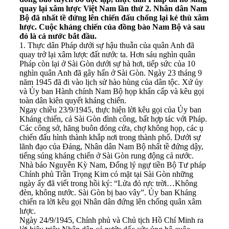
quay lại xâm lược Việt Nam lần thứ 2. Nhân dân Nam
Bộ đã nhất tề đứng lên chiến đấu chống lại kẻ thù xâm
lược. Cuộc kháng chiến của đồng bào Nam Bộ và sau
đó là cả nước bắt đầu.
1. Thực dân Pháp dưới sự hậu thuẫn của quân Anh đã
quay trở lại xâm lược đất nước ta. Hơn sáu nghìn quân
Pháp còn lại ở Sài Gòn dưới sự hà hơi, tiếp sức của 10
nghìn quân Anh đã gây hấn ở Sài Gòn. Ngày 23 tháng 9
năm 1945 đã đi vào lịch sử hào hùng của dân tộc. Xứ ủy
và Ủy ban Hành chính Nam Bộ họp khẩn cấp và kêu gọi
toàn dân kiên quyết kháng chiến.
Ngay chiều 23/9/1945, thực hiện lời kêu gọi của Ủy ban
Kháng chiến, cả Sài Gòn đình công, bất hợp tác với Pháp.
Các công sở, hãng buôn đóng cửa, chợ không họp, các ụ
chiến đấu hình thành khắp nơi trong thành phố. Dưới sự
lãnh đạo của Đảng, Nhân dân Nam Bộ nhất tề đứng dậy,
tiếng súng kháng chiến ở Sài Gòn rung động cả nước.
Nhà báo Nguyễn Kỳ Nam, Đổng lý ngự tiền Bộ Tư pháp
Chính phủ Trần Trọng Kim có mặt tại Sài Gòn những
ngày ấy đã viết trong hồi ký: “Lửa đỏ rực trời…Không
đèn, không nước. Sài Gòn bị bao vây”. Ủy ban Kháng
chiến ra lời kêu gọi Nhân dân đứng lên chống quân xâm
lược.
Ngày 24/9/1945, Chính phủ và Chủ tịch Hồ Chí Minh ra