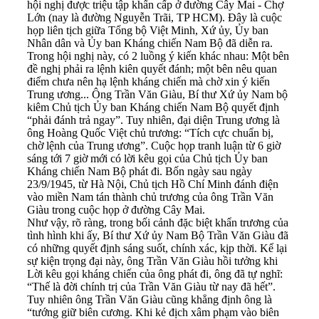
hội nghị được triệu tập khẩn cấp ở đường Cây Mai - Chợ
Lớn (nay là đường Nguyễn Trãi, TP HCM). Đây là cuộc
họp liên tịch giữa Tổng bộ Việt Minh, Xứ ủy, Ủy ban
Nhân dân và Ủy ban Kháng chiến Nam Bộ đã diễn ra.
Trong hội nghị này, có 2 luồng ý kiến khác nhau: Một bên
đề nghị phải ra lệnh kiên quyết đánh; một bên nêu quan
điểm chưa nên hạ lệnh kháng chiến mà chờ xin ý kiến
Trung ương... Ông Trần Văn Giàu, Bí thư Xứ ủy Nam bộ
kiêm Chủ tịch Ủy ban Kháng chiến Nam Bộ quyết định
“phải đánh trả ngay”. Tuy nhiên, đại diện Trung ương là
ông Hoàng Quốc Việt chủ trương: “Tích cực chuẩn bị,
chờ lệnh của Trung ương”. Cuộc họp tranh luận từ 6 giờ
sáng tới 7 giờ mới có lời kêu gọi của Chủ tịch Ủy ban
Kháng chiến Nam Bộ phát đi. Bốn ngày sau ngày
23/9/1945, từ Hà Nội, Chủ tịch Hồ Chí Minh đánh điện
vào miền Nam tán thành chủ trương của ông Trần Văn
Giàu trong cuộc họp ở đường Cây Mai.
Như vậy, rõ ràng, trong bối cảnh đặc biệt khẩn trương của
tình hình khi ấy, Bí thư Xứ ủy Nam Bộ Trần Văn Giàu đã
có những quyết định sáng suốt, chính xác, kịp thời. Kể lại
sự kiện trọng đại này, ông Trần Văn Giàu hồi tưởng khi
Lời kêu gọi kháng chiến của ông phát đi, ông đã tự nghĩ:
“Thế là đời chính trị của Trần Văn Giàu từ nay đã hết”.
Tuy nhiên ông Trần Văn Giàu cũng khẳng định ông là
“tướng giữ biên cương. Khi kẻ địch xâm phạm vào biên