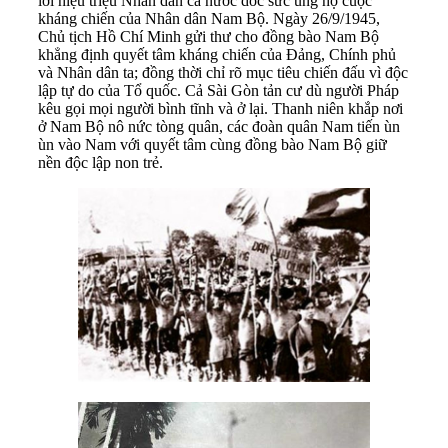
lời hiệu triệu Nhân dân cả nước dốc sức ủng hộ cuộc
kháng chiến của Nhân dân Nam Bộ. Ngày 26/9/1945,
Chủ tịch Hồ Chí Minh gửi thư cho đồng bào Nam Bộ
khẳng định quyết tâm kháng chiến của Đảng, Chính phủ
và Nhân dân ta; đồng thời chỉ rõ mục tiêu chiến đấu vì độc
lập tự do của Tổ quốc. Cả Sài Gòn tản cư dù người Pháp
kêu gọi mọi người bình tĩnh và ở lại. Thanh niên khắp nơi
ở Nam Bộ nô nức tòng quân, các đoàn quân Nam tiến ùn
ùn vào Nam với quyết tâm cùng đồng bào Nam Bộ giữ
nền độc lập non trẻ.