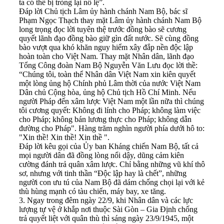
ta có thể bị tròng lại nô lệ”.
Đáp lời Chủ tịch Lâm ủy hành chánh Nam Bộ, bác sĩ
Phạm Ngọc Thạch thay mặt Lâm ủy hành chánh Nam Bộ
long trọng đọc lời tuyên thệ trước đồng bào sẽ cương
quyết lãnh đạo đồng bào giữ gìn đất nước. Sẽ cùng đồng
bào vượt qua khó khăn nguy hiểm xây đắp nền độc lập
hoàn toàn cho Việt Nam. Thay mặt Nhân dân, lãnh đạo
Tổng Công đoàn Nam Bộ Nguyễn Văn Lưu đọc lời thề:
“Chúng tôi, toàn thể Nhân dân Việt Nam xin kiên quyết
một lòng ủng hộ Chính phủ Lâm thời của nước Việt Nam
Dân chủ Cộng hòa, ủng hộ Chủ tịch Hồ Chí Minh. Nếu
người Pháp đến xâm lược Việt Nam một lần nữa thì chúng
tôi cương quyết: Không đi lính cho Pháp; không làm việc
cho Pháp; không bán lương thực cho Pháp; không dẫn
đường cho Pháp". Hàng trăm nghìn người phía dưới hô to:
"Xin thề! Xin thề! Xin thề ".
Đáp lời kêu gọi của Ủy ban Kháng chiến Nam Bộ, tất cả
mọi người dân đã đồng lòng nổi dậy, dũng cảm kiên
cường đánh trả quân xâm lược. Chỉ bằng những vũ khí thô
sơ, nhưng với tinh thần “Độc lập hay là chết”, những
người con ưu tú của Nam Bộ đã dám chống chọi lại với kẻ
thù hùng mạnh có tàu chiến, máy bay, xe tăng.
3. Ngay trong đêm ngày 22/9, khi Nhân dân và các lực
lượng tự vệ ở khắp nơi thuộc Sài Gòn – Gia Định chống
trả quyết liệt với quân thù thì sáng ngày 23/9/1945, một