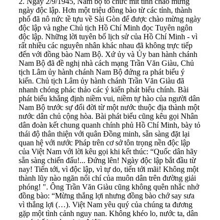
2. Ngày 2/9/1945, Nam bộ tổ chức mít tinh chào mừng
ngày độc lập. Hơn một triệu đồng bào từ các tỉnh, thành
phố đã nô nức tề tựu về Sài Gòn để được chào mừng ngày
độc lập và nghe Chủ tịch Hồ Chí Minh đọc Tuyên ngôn
độc lập. Những lời tuyên bố lịch sử của Hồ Chí Minh - vì
rất nhiều các nguyên nhân khác nhau đã không trực tiếp
đến với đồng bào Nam Bộ. Xứ ủy và Ủy ban hành chánh
Nam Bộ đã đề nghị nhà cách mạng Trần Văn Giàu, Chủ
tịch Lâm ủy hành chánh Nam Bộ đứng ra phát biểu ý
kiến. Chủ tịch Lâm ủy hành chánh Trần Văn Giàu đã
nhanh chóng phác thảo các ý kiến phát biểu chính. Bài
phát biểu khẳng định niềm vui, niềm tự hào của người dân
Nam Bộ trước sự đổi đời từ một nước thuộc địa thành một
nước dân chủ cộng hòa. Bài phát biểu cũng kêu gọi Nhân
dân đoàn kết chung quanh chính phủ Hồ Chí Minh, bày tỏ
thái độ thân thiện với quân Đồng minh, sẵn sàng đặt lại
quan hệ với nước Pháp trên cơ sở tôn trọng nền độc lập
của Việt Nam với lời kêu gọi khi kết thúc: “Quốc dân hãy
sẵn sàng chiến đấu!... Đứng lên! Ngày độc lập bắt đầu từ
nay! Tiến tới, vì độc lập, vì tự do, tiến tới mãi! Không một
thành lũy nào ngăn nổi chí của muôn dân trên đường giải
phóng! ". Ông Trần Văn Giàu cũng không quên nhắc nhở
đồng bào: “Mừng thắng lợi nhưng đồng bào chớ say sưa
vì thắng lợi (…). Việt Nam yêu quý của chúng ta đương
gặp một tình cảnh nguy nan. Không khéo lo, nước ta, dân