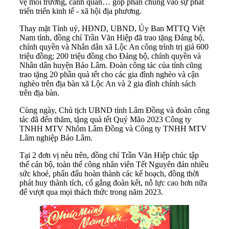
vệ môi trường, cảnh quan… góp phần chung vào sự phát
triển triển kinh tế - xã hội địa phương.
Thay mặt Tỉnh uỷ, HĐND, UBND, Ủy Ban MTTQ Việt
Nam tỉnh, đồng chí Trần Văn Hiệp đã trao tặng Đảng bộ,
chính quyền và Nhân dân xã Lộc An công trình trị giá 600
triệu đồng; 200 triệu đồng cho Đảng bộ, chính quyền và
Nhân dân huyện Bảo Lâm. Đoàn công tác của tỉnh cũng
trao tặng 20 phần quà tết cho các gia đình nghèo và cận
nghèo trên địa bàn xã Lộc An và 2 gia đình chính sách
trên địa bàn.
Cùng ngày, Chủ tịch UBND tỉnh Lâm Đồng và đoàn công
tác đã đến thăm, tặng quà tết Quý Mão 2023 Công ty
TNHH MTV Nhôm Lâm Đồng và Công ty TNHH MTV
Lâm nghiệp Bảo Lâm.
Tại 2 đơn vị nêu trên, đồng chí Trần Văn Hiệp chúc tập
thể cán bộ, toàn thể công nhân viên Tết Nguyên đán nhiều
sức khoẻ, phấn đấu hoàn thành các kế hoạch, đồng thời
phát huy thành tích, cố gắng đoàn kết, nỗ lực cao hơn nữa
để vượt qua mọi thách thức trong năm 2023.