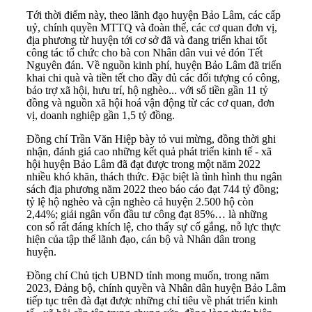
Tới thời điểm này, theo lãnh đạo huyện Bảo Lâm, các cấp
uỷ, chính quyền MTTQ và đoàn thể, các cơ quan đơn vị,
địa phương từ huyện tới cơ sở đã và đang triển khai tốt
công tác tổ chức cho bà con Nhân dân vui vẻ đón Tết
Nguyên đán. Về nguồn kinh phí, huyện Bảo Lâm đã triển
khai chi quà và tiền tết cho đầy đủ các đối tượng có công,
bảo trợ xã hội, hưu trí, hộ nghèo... với số tiền gần 11 tỷ
đồng và nguồn xã hội hoá vận động từ các cơ quan, đơn
vị, doanh nghiệp gần 1,5 tỷ đồng.
Đồng chí Trần Văn Hiệp bày tỏ vui mừng, đồng thời ghi
nhận, đánh giá cao những kết quả phát triển kinh tế - xã
hội huyện Bảo Lâm đã đạt được trong một năm 2022
nhiều khó khăn, thách thức. Đặc biệt là tình hình thu ngân
sách địa phương năm 2022 theo báo cáo đạt 744 tỷ đồng;
tỷ lệ hộ nghèo và cận nghèo cả huyện 2.500 hộ còn
2,44%; giải ngân vốn đầu tư công đạt 85%… là những
con số rất đáng khích lệ, cho thấy sự cố gắng, nỗ lực thực
hiện của tập thể lãnh đạo, cán bộ và Nhân dân trong
huyện.
Đồng chí Chủ tịch UBND tỉnh mong muốn, trong năm
2023, Đảng bộ, chính quyền và Nhân dân huyện Bảo Lâm
tiếp tục trên đà đạt được những chỉ tiêu về phát triển kinh