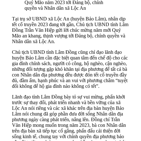
Quý Mão năm 2023 tới Đảng bộ, chính
quyền và Nhân dân xã Lộc An
Tại trụ sở UBND xã Lộc An (huyện Bảo Lâm), nhân dịp
tết cổ truyền 2023 đang tới gần, Chủ tịch UBND tỉnh Lâm
Đồng Trần Văn Hiệp gửi lời chúc mừng năm mới Quý
Mão an khang, thịnh vượng tới Đảng bộ, chính quyền và
Nhân dân xã Lộc An.
Chủ tịch UBND tỉnh Lâm Đồng cũng chỉ đạo lãnh đạo
huyện Bảo Lâm cần đặc biệt quan tâm đến chế độ cho các
gia đình chính sách, người có công, hộ nghèo, cận nghèo,
những đối tượng gặp khó khăn tại địa phương để tất cả bà
con Nhân dân địa phương đều được đón tết cổ truyền đầy
đủ, đầm ấm, hạnh phúc và an vui với phương châm “tuyệt
đối không để hộ gia đình nào không có tết”.
Lãnh đạo tỉnh Lâm Đồng bày tỏ sự vui mừng, phấn khởi
trước sự thay đổi, phát triển nhanh và bền vững của xã
Lộc An nói riêng và các xã khác trên địa bàn huyện Bảo
Lâm nói chung đã góp phần đưa đời sống Nhân dân địa
phương ngày càng phát triển, nâng lên. Đồng chí Trần
Văn Hiệp mong muốn trong năm 2023, bà con Nhân dân
trên địa bàn xã tiếp tục cố gắng, phấn đấu cải thiện đời
sống kinh tế, chung tay với chính quyền địa phương bảo