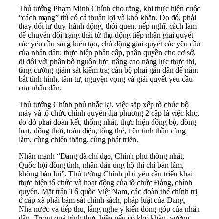
Thủ tướng Phạm Minh Chính cho rằng, khi thực hiện cuộc
“cách mạng” thì có cả thuận lợi và khó khăn. Do đó, phải
thay đổi tư duy, hành động, thói quen, nếp nghĩ, cách làm
để chuyển đổi trạng thái từ thụ động tiếp nhận giải quyết
các yêu cầu sang kiến tạo, chủ động giải quyết các yêu cầu
của nhân dân; thực hiện phân cấp, phân quyền cho cơ sở,
đi đôi với phân bổ nguồn lực, nâng cao năng lực thực thi,
tăng cường giám sát kiểm tra; cán bộ phải gần dân để nắm
bắt tình hình, tâm tư, nguyện vọng và giải quyết yêu cầu
của nhân dân.
Thủ tướng Chính phủ nhắc lại, việc sắp xếp tổ chức bộ
máy và tổ chức chính quyền địa phương 2 cấp là việc khó,
do đó phải đoàn kết, thống nhất, thực hiện đồng bộ, đồng
loạt, đồng thời, toàn diện, tổng thể, trên tinh thần cùng
làm, cùng chiến thắng, cùng phát triển.
Nhấn mạnh “Đảng đã chỉ đạo, Chính phủ thống nhất,
Quốc hội đồng tình, nhân dân ủng hộ thì chỉ bàn làm,
không bàn lùi”, Thủ tướng Chính phủ yêu cầu triển khai
thực hiện tổ chức và hoạt động của tổ chức Đảng, chính
quyền, Mặt trận Tổ quốc Việt Nam, các đoàn thể chính trị
ở cấp xã phải bám sát chính sách, pháp luật của Đảng,
Nhà nước và tiếp thu, lắng nghe ý kiến đóng góp của nhân
dân. Trong quá trình thực hiện nếu có khó khăn, vướng