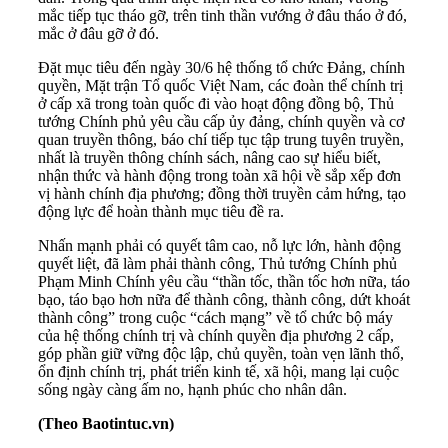
mắc tiếp tục tháo gỡ, trên tinh thần vướng ở đâu tháo ở đó,
mắc ở đâu gỡ ở đó.
Đặt mục tiêu đến ngày 30/6 hệ thống tổ chức Đảng, chính
quyền, Mặt trận Tổ quốc Việt Nam, các đoàn thể chính trị
ở cấp xã trong toàn quốc đi vào hoạt động đồng bộ, Thủ
tướng Chính phủ yêu cầu cấp ủy đảng, chính quyền và cơ
quan truyền thông, báo chí tiếp tục tập trung tuyên truyền,
nhất là truyền thông chính sách, nâng cao sự hiểu biết,
nhận thức và hành động trong toàn xã hội về sắp xếp đơn
vị hành chính địa phương; đồng thời truyền cảm hứng, tạo
động lực để hoàn thành mục tiêu đề ra.
Nhấn mạnh phải có quyết tâm cao, nỗ lực lớn, hành động
quyết liệt, đã làm phải thành công, Thủ tướng Chính phủ
Phạm Minh Chính yêu cầu “thần tốc, thần tốc hơn nữa, táo
bạo, táo bạo hơn nữa để thành công, thành công, dứt khoát
thành công” trong cuộc “cách mạng” về tổ chức bộ máy
của hệ thống chính trị và chính quyền địa phương 2 cấp,
góp phần giữ vững độc lập, chủ quyền, toàn vẹn lãnh thổ,
ổn định chính trị, phát triển kinh tế, xã hội, mang lại cuộc
sống ngày càng ấm no, hạnh phúc cho nhân dân.
(Theo Baotintuc.vn)