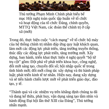
Thủ tướng Phạm Minh Chính phát biểu bế
mạc Hội nghị toàn quốc tập huấn về tổ chức
và hoạt động của tổ chức Đảng, chính quyền,
MTTQ Việt Nam, các đoàn thể chính trị ở cấp
xã (mới)
Trong đó, thực hiện cuộc “cách mạng” về tổ chức bộ máy
của hệ thống chính trị nhằm đáp ứng quy luật khách quan,
làm mới các động lực phát triển, tăng trưởng truyền thống,
thúc đẩy các động lực phát triển, tăng trưởng mới. Xây
dựng, ban hành, triển khai thực hiện 4 nghị quyết “bộ tứ
trụ cột” gồm: Đột phá về phát triển khoa học, công nghệ,
đổi mới sáng tạo, chuyển đổi số; hội nhập quốc tế trong
tình hình mới; đổi mới công tác xây dựng và thi hành pháp
luật; phát triển kinh tế tư nhân. Hiện nay, đang xây dựng
và sẽ tiến hành chiến lược mới về phát triển giáo dục, đào
tạo, y tế.
“Thành quả và các nhiệm vụ trên khẳng định chúng ta đã
và đang kế thừa, phát huy, vận dụng sáng tạo tầm nhìn và
hành động Đại hội lần thứ XIII của Đảng”, Thủ tướng
nhấn mạnh.