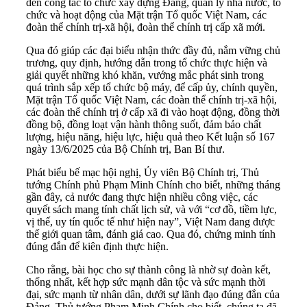
đến công tác tổ chức xây dựng Đảng, quản lý nhà nước, tổ
chức và hoạt động của Mặt trận Tổ quốc Việt Nam, các
đoàn thể chính trị-xã hội, đoàn thể chính trị cấp xã mới.
Qua đó giúp các đại biểu nhận thức đầy đủ, nắm vững chủ
trương, quy định, hướng dẫn trong tổ chức thực hiện và
giải quyết những khó khăn, vướng mắc phát sinh trong
quá trình sắp xếp tổ chức bộ máy, để cấp ủy, chính quyền,
Mặt trận Tổ quốc Việt Nam, các đoàn thể chính trị-xã hội,
các đoàn thể chính trị ở cấp xã đi vào hoạt động, đồng thời
đồng bộ, đồng loạt vận hành thông suốt, đảm bảo chất
lượng, hiệu năng, hiệu lực, hiệu quả theo Kết luận số 167
ngày 13/6/2025 của Bộ Chính trị, Ban Bí thư.
Phát biểu bế mạc hội nghị, Ủy viên Bộ Chính trị, Thủ
tướng Chính phủ Phạm Minh Chính cho biết, những tháng
gần đây, cả nước đang thực hiện nhiều công việc, các
quyết sách mang tính chất lịch sử, và với “cơ đồ, tiềm lực,
vị thế, uy tín quốc tế như hiện nay”, Việt Nam đang được
thế giới quan tâm, đánh giá cao. Qua đó, chứng minh tính
đúng đắn để kiên định thực hiện.
Cho rằng, bài học cho sự thành công là nhờ sự đoàn kết,
thống nhất, kết hợp sức mạnh dân tộc và sức mạnh thời
đại, sức mạnh từ nhân dân, dưới sự lãnh đạo đúng đắn của
Đảng, Thủ tướng Phạm Minh Chính cho biết, chúng ta đã