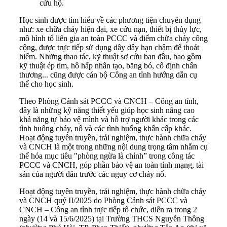
cứu hộ.
Học sinh được tìm hiểu về các phương tiện chuyên dụng
như: xe chữa cháy hiện đại, xe cứu nạn, thiết bị thủy lực,
mô hình tổ liên gia an toàn PCCC và điểm chữa cháy công
cộng, được trực tiếp sử dụng dây dây hạn chậm để thoát
hiểm. Những thao tác, kỹ thuật sơ cứu ban đầu, bao gồm
kỹ thuật ép tim, hô hấp nhân tạo, băng bó, cố định chấn
thương... cũng được cán bộ Công an tỉnh hướng dẫn cụ
thể cho học sinh.
Theo Phòng Cảnh sát PCCC và CNCH – Công an tỉnh,
đây là những kỹ năng thiết yếu giúp học sinh nâng cao
khả năng tự bảo vệ mình và hỗ trợ người khác trong các
tình huống cháy, nổ và các tình huống khẩn cấp khác.
Hoạt động tuyên truyền, trải nghiệm, thực hành chữa cháy
và CNCH là một trong những nội dung trọng tâm nhằm cụ
thể hóa mục tiêu "phòng ngừa là chính” trong công tác
PCCC và CNCH, góp phần bảo vệ an toàn tính mạng, tài
sản của người dân trước các nguy cơ cháy nổ.
Hoạt động tuyên truyền, trải nghiệm, thực hành chữa cháy
và CNCH quý II/2025 do Phòng Cảnh sát PCCC và
CNCH – Công an tỉnh trực tiếp tổ chức, diễn ra trong 2
ngày (14 và 15/6/2025) tại Trường THCS Nguyễn Thông