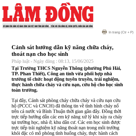
In trang
(Ctr + P)
Cảnh sát hướng dẫn kỹ năng chữa cháy,
thoát nạn cho học sinh
Pháp luật - Ngày đăng : 08:13, 15/06/2025
Tại Trường THCS Nguyễn Thông (phường Phú Hài,
TP. Phan Thiết), Công an tỉnh vừa phối hợp nhà
trường tổ chức hoạt động tuyên truyền, trải nghiệm,
thực hành chữa cháy và cứu nạn, cứu hộ cho học sinh
toàn trường.
Tại đây, Cảnh sát phòng cháy chữa cháy và cứu nạn cứu
hộ (PCCC và CNCH) đã thông tin về tình hình cháy nổ
trên cả nước và Bình Thuận thời gian gần đây. Đồng thời
trực tiếp hướng dẫn các em kỹ năng xử lý khi xảy ra cháy
tại trường học, nhà ở, khu dân cư. Các em học sinh được
trực tiếp trải nghiệm kỹ năng thoát nạn trong môi trường
khói đặc có mô phỏng tình huống cháy, thực hành cách