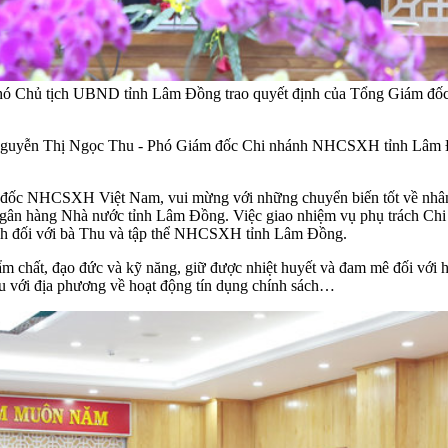
Phó Chủ tịch UBND tỉnh Lâm Đồng trao quyết định của Tổng Giám 
guyễn Thị Ngọc Thu - Phó Giám đốc Chi nhánh NHCSXH tỉnh Lâm Đ
m đốc NHCSXH Việt Nam, vui mừng với những chuyển biến tốt về n
ân hàng Nhà nước tỉnh Lâm Đồng. Việc giao nhiệm vụ phụ trách 
thách đối với bà Thu và tập thể NHCSXH tỉnh Lâm Đồng.
 chất, đạo đức và kỹ năng, giữ được nhiệt huyết và đam mê đối với ho
ưu với địa phương về hoạt động tín dụng chính sách…