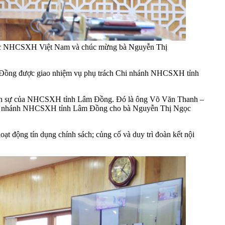
đốc NHCSXH Việt Nam và chúc mừng bà Nguyễn Thị
ồng được giao nhiệm vụ phụ trách Chi nhánh NHCSXH tỉnh
hân sự của NHCSXH tỉnh Lâm Đồng. Đó là ông Võ Văn Thanh –
Chi nhánh NHCSXH tỉnh Lâm Đồng cho bà Nguyễn Thị Ngọc
ạt động tín dụng chính sách; củng cố và duy trì đoàn kết nội