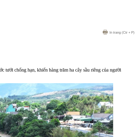
In trang
(Ctr + P)
ớc tưới chống hạn, khiến hàng trăm ha cây sầu riêng của người