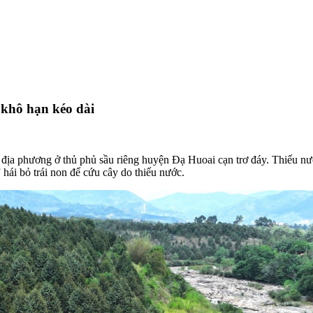
 khô hạn kéo dài
u địa phương ở thủ phủ sầu riêng huyện Đạ Huoai cạn trơ đáy. Thiếu nư
 hái bỏ trái non để cứu cây do thiếu nước.