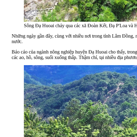
Sông Đạ Huoai chảy qua các xã Đoàn Kết, Đạ P'Loa và H
Những ngày gần đây, cùng với nhiều nơi trong tỉnh Lâm Đồng, n
nước.
Báo cáo của ngành nông nghiệp huyện Đạ Huoai cho thấy, trong
các ao, hồ, sông, suối xuống thấp. Thậm chí, tại nhiều địa phươn