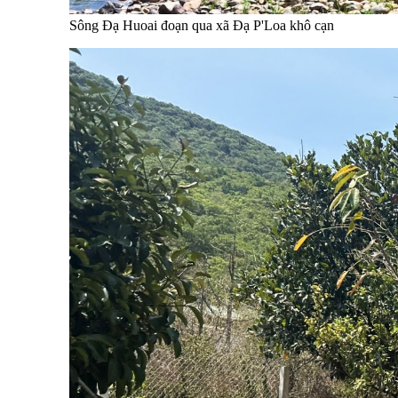
Sông Đạ Huoai đoạn qua xã Đạ P'Loa khô cạn