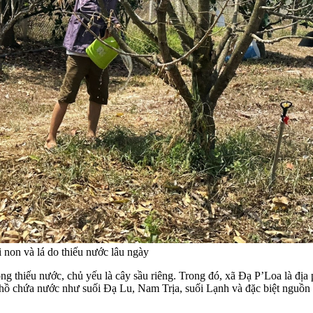
 non và lá do thiếu nước lâu ngày
 thiếu nước, chủ yếu là cây sầu riêng. Trong đó, xã Đạ P’Loa là địa p
i, hồ chứa nước như suối Đạ Lu, Nam Trịa, suối Lạnh và đặc biệt nguồ