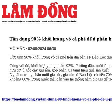
Tận dụng 90% khối lượng vỏ cà phê để ủ phân h
VŨ VĂN
•
02/08/2024 06:30
Ước tính 90% khối lượng vỏ cà phê trên địa bàn TP Bảo Lộc đượ
Cùng với đó, khối lượng phụ phẩm 92% từ trồng dâu, nuôi tằm, 3
hữu cơ, ủ gốc cây giữ ẩm, góp phần gia tăng hiệu quả sản xuất.
Ngoài ra trong chăn nuôi gia súc, gia cầm ở Bảo Lộc có trên 70
khoảng 60% lượng nước thải dẫn vào hệ thống hầm biogas để tạo
https://baolamdong.vn/tan-dung-90-khoi-luong-vo-ca-phe-de-u-