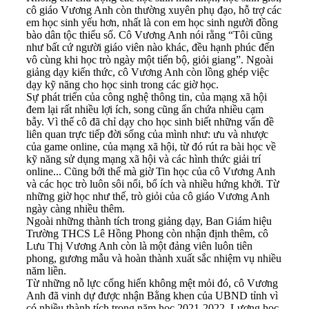
cô giáo Vương Anh còn thường xuyên phụ đạo, hỗ trợ các
em học sinh yếu hơn, nhất là con em học sinh người đồng
bào dân tộc thiểu số. Cô Vương Anh nói rằng “Tôi cũng
như bất cứ người giáo viên nào khác, đều hạnh phúc đến
vô cùng khi học trò ngày một tiến bộ, giỏi giang”. Ngoài
giảng dạy kiến thức, cô Vương Anh còn lồng ghép việc
dạy kỹ năng cho học sinh trong các giờ học.
Sự phát triển của công nghệ thông tin, của mạng xã hội
đem lại rất nhiều lợi ích, song cũng ẩn chứa nhiều cạm
bẫy. Vì thế cô đã chỉ dạy cho học sinh biết những vấn đề
liên quan trực tiếp đời sống của mình như: ưu và nhược
của game online, của mạng xã hội, từ đó rút ra bài học về
kỹ năng sử dụng mạng xã hội và các hình thức giải trí
online... Cũng bởi thế mà giờ Tin học của cô Vương Anh
và các học trò luôn sôi nổi, bổ ích và nhiều hứng khởi. Từ
những giờ học như thế, trò giỏi của cô giáo Vương Anh
ngày càng nhiều thêm.
Ngoài những thành tích trong giảng dạy, Ban Giám hiệu
Trường THCS Lê Hồng Phong còn nhận định thêm, cô
Lưu Thị Vương Anh còn là một đảng viên luôn tiên
phong, gương mẫu và hoàn thành xuất sắc nhiệm vụ nhiều
năm liền.
Từ những nỗ lực cống hiến không mệt mỏi đó, cô Vương
Anh đã vinh dự được nhận Bằng khen của UBND tỉnh vì
có nhiều thành tích trong năm học 2021-2022. Lượng học