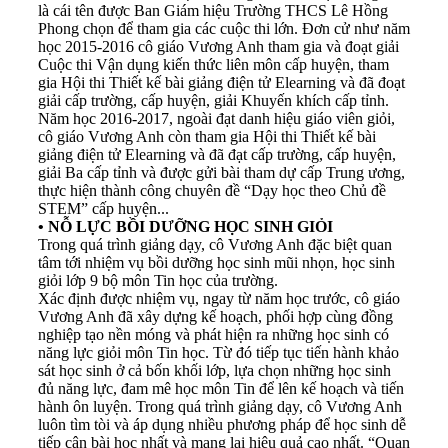
là cái tên được Ban Giám hiệu Trường THCS Lê Hồng
Phong chọn để tham gia các cuộc thi lớn. Đơn cử như năm
học 2015-2016 cô giáo Vương Anh tham gia và đoạt giải
Cuộc thi Vận dụng kiến thức liên môn cấp huyện, tham
gia Hội thi Thiết kế bài giảng điện tử Elearning và đã đoạt
giải cấp trường, cấp huyện, giải Khuyến khích cấp tỉnh.
Năm học 2016-2017, ngoài đạt danh hiệu giáo viên giỏi,
cô giáo Vương Anh còn tham gia Hội thi Thiết kế bài
giảng điện tử Elearning và đã đạt cấp trường, cấp huyện,
giải Ba cấp tỉnh và được gửi bài tham dự cấp Trung ương,
thực hiện thành công chuyên đề “Dạy học theo Chủ đề
STEM” cấp huyện...
•
NỖ LỰC BỒI DƯỠNG HỌC SINH GIỎI
Trong quá trình giảng dạy, cô Vương Anh đặc biệt quan
tâm tới nhiệm vụ bồi dưỡng học sinh mũi nhọn, học sinh
giỏi lớp 9 bộ môn Tin học của trường.
Xác định được nhiệm vụ, ngay từ năm học trước, cô giáo
Vương Anh đã xây dựng kế hoạch, phối hợp cùng đồng
nghiệp tạo nền móng và phát hiện ra những học sinh có
năng lực giỏi môn Tin học. Từ đó tiếp tục tiến hành khảo
sát học sinh ở cả bốn khối lớp, lựa chọn những học sinh
đủ năng lực, đam mê học môn Tin để lên kế hoạch và tiến
hành ôn luyện. Trong quá trình giảng dạy, cô Vương Anh
luôn tìm tòi và áp dụng nhiều phương pháp để học sinh dễ
tiếp cận bài học nhất và mang lại hiệu quả cao nhất. “Quan