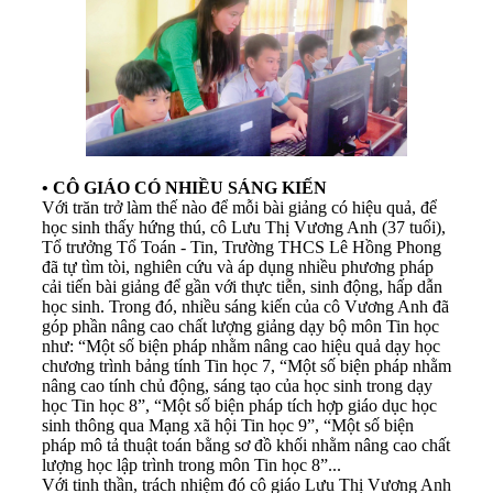
•
CÔ GIÁO CÓ NHIỀU SÁNG KIẾN
Với trăn trở làm thế nào để mỗi bài giảng có hiệu quả, để
học sinh thấy hứng thú, cô Lưu Thị Vương Anh (37 tuổi),
Tổ trưởng Tổ Toán - Tin, Trường THCS Lê Hồng Phong
đã tự tìm tòi, nghiên cứu và áp dụng nhiều phương pháp
cải tiến bài giảng để gần với thực tiễn, sinh động, hấp dẫn
học sinh. Trong đó, nhiều sáng kiến của cô Vương Anh đã
góp phần nâng cao chất lượng giảng dạy bộ môn Tin học
như: “Một số biện pháp nhằm nâng cao hiệu quả dạy học
chương trình bảng tính Tin học 7, “Một số biện pháp nhằm
nâng cao tính chủ động, sáng tạo của học sinh trong dạy
học Tin học 8”, “Một số biện pháp tích hợp giáo dục học
sinh thông qua Mạng xã hội Tin học 9”, “Một số biện
pháp mô tả thuật toán bằng sơ đồ khối nhằm nâng cao chất
lượng học lập trình trong môn Tin học 8”...
Với tinh thần, trách nhiệm đó cô giáo Lưu Thị Vương Anh