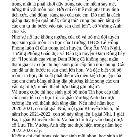
trọng nhất là phải khơi dậy trong các em niềm say mê,
hứng thú với môn học. Bởi chỉ có thể mới phát huy tính
tích cực, chủ động, sáng tạo của các em. Đó mới là cách
giảng dạy hiệu quả nhất; đồng thời cũng tạo nền tảng để
các em tự tin bước vào các sân chơi lớn”, cô Vương Anh
chia sẻ.
Nhờ sự nỗ lực không ngừng của cô và trò mà đội tuyển
học sinh giỏi môn Tin học của Trường THCS Lê Hồng
Phong luôn đi đầu trong toàn huyện. Ông Âu Văn Nghị,
Trưởng Phòng Giáo dục và Đào tạo huyện Đam Rông bày
tỏ: “Học sinh của vùng Đam Rông đã không ngại ngần
tham gia các cuộc thi học sinh giỏi cấp tỉnh nói chung. Các
em đã tự tin bước ra sân chơi lớn hơn. Và đặc biệt với bộ
môn Tin học, dù xuất phát điểm và điều kiện học tập của
các em chưa bằng những địa phương khác song các em
vẫn đạt được nhiều thành tựu đáng ghi nhận”.
Và trong cuộc thi học sinh giỏi bộ môn Tin học cấp tỉnh
các năm, tên của học trò cô giáo Vương Anh đã được
xướng lên với thành tích tăng dần. Nếu như năm học
2020-2021, có một giải Nhì, một giải Khuyến khích, thì
năm học 2021-2022, con số này tăng lên 1 giải Nhì, 1 giải
Ba, 1 giải Khuyến khích. Và hành trình ấy vẫn đang được
cô Lưu Thị Vương Anh tiếp tục thực hiện trong năm học
2022-2023 này.
Không chỉ chú trọng các học sinh mũi nhọn, học sinh giỏi,