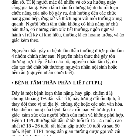
dân số. Tỉ lệ người mắc đã nhiều và có xu hướng ngày
càng gia tăng. Bệnh tâm thần là những bệnh do rối loạn
chức năng của não bộ gây ra, ảnh hưởng đến các chức
năng giao tiếp, ứng xử và thích nghi với môi trường xung
quanh. Người bệnh tâm thần không có khả năng tự chủ
bản thân, có những cảm xúc bất thường, ngôn ngữ và
hành vi rất kỳ dị khó hiểu, thường là có hoang tưởng và ảo
giác kèm theo.
Nguyên nhân gây ra bệnh tâm thần thường được phân làm
4 nhóm chính như sau: Nguyên nhân thực thể gây tổn
thương trực tiếp tế bào não bộ; nguyên nhân tâm lý; do
cấu tạo thể chất bất thường; nguyên nhân nội sinh hoặc
tiềm ẩn (nguyên nhân chưa biết).
•
BỆNH TÂM THẦN PHÂN LIỆT (TTPL)
Đây là một bệnh loạn thần nặng, hay gặp, chiếm tỉ lệ
chung khoảng 1% dân số. Tỉ lệ này tương đối ổn định, ít
thay đổi theo vị trí địa lý, chủng tộc hoặc các nền văn hóa.
Đặc điểm chung của bệnh là các rối loạn về tư duy, tri
giác, cảm xúc của người bệnh cùn mòn và không phù hợp.
Bệnh TTPL thường bắt đầu ở lứa tuổi từ 15 - 45 tuổi, cao
nhất từ 18 - 26 tuổi, rất hiếm gặp trước 10 tuổi và sau 50
tuổi. Bệnh TTPL trong dân gian thường được gọi với cái