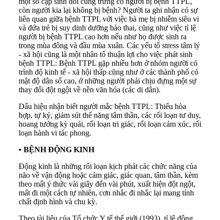
một số cặp sinh đôi cùng trứng có người bị bệnh TTPL,
còn người kia lại không bị bệnh? Người ta ghi nhận có sự
liên quan giữa bệnh TTPL với việc bà mẹ bị nhiễm siêu vi
và đứa trẻ bị suy dinh dưỡng bào thai, cũng như việc tỉ lệ
người bị bệnh TTPL cao hơn nếu như họ được sinh ra
trong mùa đông và đầu mùa xuân. Các yếu tố stress tâm lý
- xã hội cũng là một nhân tố thuận lợi cho việc phát sinh
bệnh TTPL: Bệnh TTPL gặp nhiều hơn ở nhóm người có
trình độ kinh tế - xã hội thấp cũng như ở các thành phố có
mật độ dân số cao, ở những người phải chịu đựng một sự
thay đổi đột ngột về nền văn hóa (các di dân).
Dấu hiệu nhận biết người mắc bệnh TTPL: Thiếu hòa
hợp, tự kỷ, giảm sút thế năng tâm thần, các rối loạn tư duy,
hoang tưởng kỳ quái, rối loạn tri giác, rối loạn cảm xúc, rối
loạn hành vi tác phong.
•
BỆNH ĐỘNG KINH
Động kinh là những rối loạn kịch phát các chức năng của
não về vận động hoặc cảm giác, giác quan, tâm thần, kèm
theo mất ý thức vài giây đến vài phút, xuất hiện đột ngột,
mất đi một cách tự nhiên, cơn nhắc đi nhắc lại mang tính
chất định hình và chu kỳ.
Theo tài liệu của Tổ chức Y tế thế giới (1993), tỉ lệ động