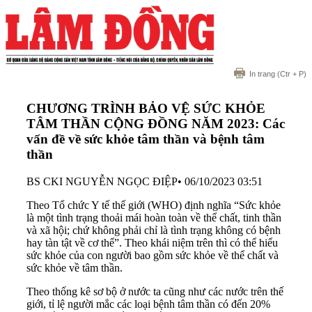
In trang
(Ctr + P)
CHƯƠNG TRÌNH BẢO VỆ SỨC KHỎE
TÂM THẦN CỘNG ĐỒNG NĂM 2023: Các
vấn đề về sức khỏe tâm thần và bệnh tâm
thần
BS CKI NGUYỄN NGỌC ĐIỆP
•
06/10/2023 03:51
Theo Tổ chức Y tế thế giới (WHO) định nghĩa “Sức khỏe
là một tình trạng thoải mái hoàn toàn về thể chất, tinh thần
và xã hội; chứ không phải chỉ là tình trạng không có bệnh
hay tàn tật về cơ thể”. Theo khái niệm trên thì có thể hiểu
sức khỏe của con người bao gồm sức khỏe về thể chất và
sức khỏe về tâm thần.
Theo thống kê sơ bộ ở nước ta cũng như các nước trên thế
giới, tỉ lệ người mắc các loại bệnh tâm thần có đến 20%