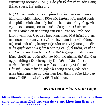
stimulating hormon (TSH). Các yếu tố tâm lý xã hội: Căng
thẳng, stress, thất nghiệp…
Người mắc bệnh trầm cảm gồm 12 dấu hiệu sau: Cảm xúc
trầm cảm chiếm khoảng 90% các trường hợp, người bệnh
than phiền mình cảm thấy buồn, chán nản, trống rỗng, vô
vọng hoặc không còn tha thiết điều gì nữa. Ở trẻ em
thường xuất hiện tình trạng cáu kỉnh, bực bội, trốn học,
không vâng lời. Các dấu hiệu khác như: Mất hứng thú, ăn
mất ngon, rối loạn giấc ngủ, rối loạn tâm thần vận động;
mệt mỏi, mất năng lượng; mặc cảm tự ti và ý tưởng bị tội;
thiếu quyết đoán và giảm tập trung chú ý; ý tưởng và hành
vi tự sát; lo âu. Dấu hiệu cơ thể thường gặp đau đầu, đau
lưng, chuột rút, buồn nôn, táo bón, thở nhanh, thở sâu, đau
ngực; những triệu chứng này làm bệnh nhân trầm cảm
thường tìm đến các cơ sở y tế đa khoa thay vì tâm thần.
Dấu hiệu loạn thần: ảo giác và hoang tưởng; các bệnh
nhân trầm cảm nếu có biểu hiện loạn thần thường khó đáp
ứng với điều trị và cũng dễ tái phát hơn.
BS CKI NGUYỄN NGỌC ĐIỆP
https://baolamdong.vn/chuong-trinh-bao-ve-suc-khoe-tam-than-
cong-dong-nam-2023-cac-van-de-ve-suc-khoe-tam-than-va-