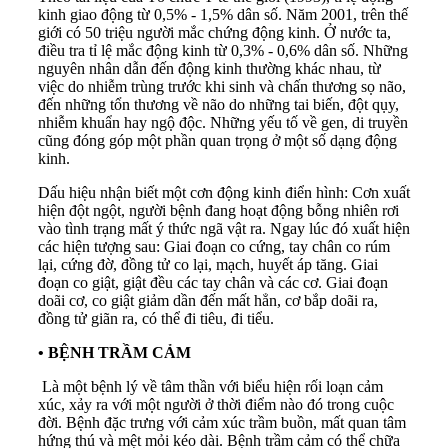
kinh giao động từ 0,5% - 1,5% dân số. Năm 2001, trên thế
giới có 50 triệu người mắc chứng động kinh. Ở nước ta,
điều tra tỉ lệ mắc động kinh từ 0,3% - 0,6% dân số. Những
nguyên nhân dẫn đến động kinh thường khác nhau, từ
việc do nhiễm trùng trước khi sinh và chấn thương sọ não,
đến những tổn thương về não do những tai biến, đột qụy,
nhiễm khuẩn hay ngộ độc. Những yếu tố về gen, di truyền
cũng đóng góp một phần quan trọng ở một số dạng động
kinh.
Dấu hiệu nhận biết một cơn động kinh điển hình: Cơn xuất
hiện đột ngột, người bệnh đang hoạt động bỗng nhiên rơi
vào tình trạng mất ý thức ngã vật ra. Ngay lúc đó xuất hiện
các hiện tượng sau: Giai đoạn co cứng, tay chân co rúm
lại, cứng đờ, đồng tử co lại, mạch, huyết áp tăng. Giai
đoạn co giật, giật đều các tay chân và các cơ. Giai đoạn
doãi cơ, co giật giảm dần đến mất hẳn, cơ bắp doãi ra,
đồng tử giãn ra, có thể đi tiêu, đi tiểu.
•
BỆNH TRẦM CẢM
Là một bệnh lý về tâm thần với biểu hiện rối loạn cảm
xúc, xảy ra với một người ở thời điểm nào đó trong cuộc
đời. Bệnh đặc trưng với cảm xúc trầm buồn, mất quan tâm
hứng thú và mệt mỏi kéo dài. Bệnh trầm cảm có thể chữa