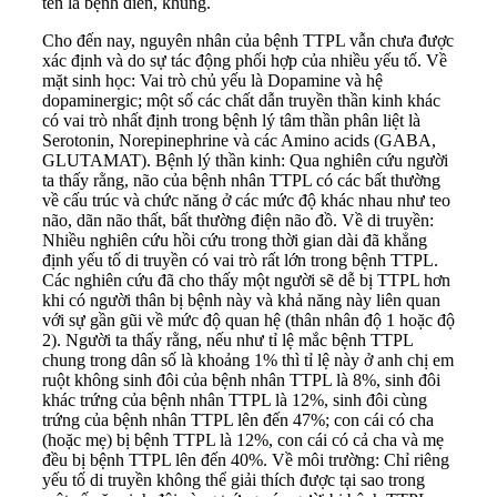
tên là bệnh điên, khùng.
Cho đến nay, nguyên nhân của bệnh TTPL vẫn chưa được
xác định và do sự tác động phối hợp của nhiều yếu tố. Về
mặt sinh học: Vai trò chủ yếu là Dopamine và hệ
dopaminergic; một số các chất dẫn truyền thần kinh khác
có vai trò nhất định trong bệnh lý tâm thần phân liệt là
Serotonin, Norepinephrine và các Amino acids (GABA,
GLUTAMAT). Bệnh lý thần kinh: Qua nghiên cứu người
ta thấy rằng, não của bệnh nhân TTPL có các bất thường
về cấu trúc và chức năng ở các mức độ khác nhau như teo
não, dãn não thất, bất thường điện não đồ. Về di truyền:
Nhiều nghiên cứu hồi cứu trong thời gian dài đã khẳng
định yếu tố di truyền có vai trò rất lớn trong bệnh TTPL.
Các nghiên cứu đã cho thấy một người sẽ dễ bị TTPL hơn
khi có người thân bị bệnh này và khả năng này liên quan
với sự gần gũi về mức độ quan hệ (thân nhân độ 1 hoặc độ
2). Người ta thấy rằng, nếu như tỉ lệ mắc bệnh TTPL
chung trong dân số là khoảng 1% thì tỉ lệ này ở anh chị em
ruột không sinh đôi của bệnh nhân TTPL là 8%, sinh đôi
khác trứng của bệnh nhân TTPL là 12%, sinh đôi cùng
trứng của bệnh nhân TTPL lên đến 47%; con cái có cha
(hoặc mẹ) bị bệnh TTPL là 12%, con cái có cả cha và mẹ
đều bị bệnh TTPL lên đến 40%. Về môi trường: Chỉ riêng
yếu tố di truyền không thể giải thích được tại sao trong