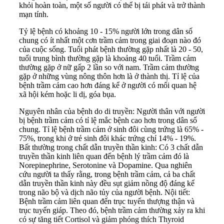
khỏi hoàn toàn, một số người có thể bị tái phát và trở thành
mạn tính.
Tỷ lệ bệnh có khoảng 10 - 15% người lớn trong dân số
chung có ít nhất một cơn trầm cảm trong giai đoạn nào đó
của cuộc sống. Tuổi phát bệnh thường gặp nhất là 20 - 50,
tuổi trung bình thường gặp là khoảng 40 tuổi. Trầm cảm
thường gặp ở nữ gấp 2 lần so với nam. Trầm cảm thường
gặp ở những vùng nông thôn hơn là ở thành thị. Tỉ lệ của
bệnh trầm cảm cao hơn đáng kể ở người có mối quan hệ
xã hội kém hoặc li dị, góa bụa.
Nguyên nhân của bệnh do di truyền: Người thân với người
bị bệnh trầm cảm có tỉ lệ mắc bệnh cao hơn trong dân số
chung. Tỉ lệ bệnh trầm cảm ở sinh đôi cùng trứng là 65% -
75%, trong khi ở trẻ sinh đôi khác trứng chỉ 14% - 19%.
Bất thường trong chất dẫn truyền thần kinh: Có 3 chất dẫn
truyền thần kinh liên quan đến bệnh lý trầm cảm đó là
Norepinephrine, Serotonine và Dopamine. Qua nghiên
cứu người ta thấy rằng, trong bệnh trầm cảm, cả ba chất
dẫn truyền thần kinh này đều sụt giảm nồng độ đáng kể
trong não bộ và dịch não tủy của người bệnh. Nội tiết:
Bệnh trầm cảm liên quan đến trục tuyến thượng thận và
trục tuyến giáp. Theo đó, bệnh trầm cảm thường xảy ra khi
có sự tăng tiết Cortisol và giảm phóng thích Thyroid