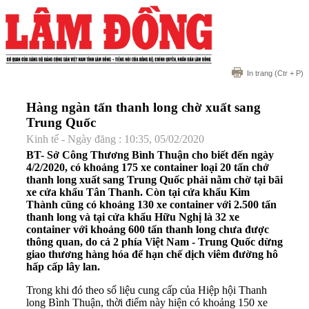
In trang
(Ctr + P)
Hàng ngàn tấn thanh long chờ xuất sang
Trung Quốc
Kinh tế - Ngày đăng : 10:35, 05/02/2020
BT- Sở Công Thương Bình Thuận cho biết đến ngày
4/2/2020, có khoảng 175 xe container loại 20 tấn chở
thanh long xuất sang Trung Quốc phải nằm chờ tại bãi
xe cửa khẩu Tân Thanh. Còn tại cửa khẩu Kim
Thành cũng có khoảng 130 xe container với 2.500 tấn
thanh long và tại cửa khẩu Hữu Nghị là 32 xe
container với khoảng 600 tấn thanh long chưa được
thông quan, do cả 2 phía Việt Nam - Trung Quốc dừng
giao thương hàng hóa để hạn chế dịch viêm đường hô
hấp cấp lây lan.
Trong khi đó theo số liệu cung cấp của Hiệp hội Thanh
long Bình Thuận, thời điểm này hiện có khoảng 150 xe