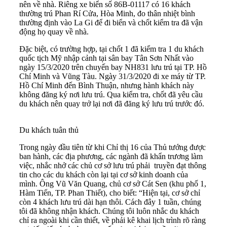
nên về nhà. Riêng xe biển số 86B-01117 có 16 khách
thường trú Phan Rí Cửa, Hòa Minh, đo thân nhiệt bình
thường định vào La Gi để đi biển và chốt kiểm tra đã vận
động họ quay về nhà.
Đặc biệt, có trường hợp, tại chốt 1 đã kiểm tra 1 du khách
quốc tịch Mỹ nhập cảnh tại sân bay Tân Sơn Nhất vào
ngày 15/3/2020 trên chuyến bay NH831 lưu trú tại TP. Hồ
Chí Minh và Vũng Tàu. Ngày 31/3/2020 đi xe máy từ TP.
Hồ Chí Minh đến Bình Thuận, nhưng hành khách này
không đăng ký nơi lưu trú. Qua kiểm tra, chốt đã yêu cầu
du khách nên quay trở lại nơi đã đăng ký lưu trú trước đó.
Du khách tuân thủ
Trong ngày đầu tiên từ khi Chỉ thị 16 của Thủ tướng được
ban hành, các địa phương, các ngành đã khẩn trương làm
việc, nhắc nhở các chủ cơ sở lưu trú phải truyền đạt thông
tin cho các du khách còn lại tại cơ sở kinh doanh của
mình. Ông Vũ Văn Quang, chủ cơ sở Cát Sen (khu phố 1,
Hàm Tiến, TP. Phan Thiết), cho biết: “Hiện tại, cơ sở chỉ
còn 4 khách lưu trú dài hạn thôi. Cách đây 1 tuần, chúng
tôi đã không nhận khách. Chúng tôi luôn nhắc du khách
chỉ ra ngoài khi cần thiết, về phải kê khai lịch trình rõ ràng