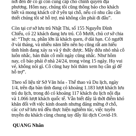
nơi đến để có gì còn cung cấp cho chính quyền địa
phương. Hôm nay, chúng tôi cũng thông báo cho khách
biết và mong khách cứ ở yên tại chỗ, nếu có nhu cầu cần
thiết chúng tôi sẽ hỗ trợ, mà không cần phải đi đâu”.
Còn tại cơ sở lưu trú Nhật Thi, số 155 Nguyễn Đình
Chiểu, có 22 khách đang lưu trú. Cô Mười, chủ cơ sở chia
sẻ: “Thực ra, phần lớn là khách quen, ở dài hạn. Có người
ở vài tháng, và nhiều năm liền nên họ cũng rất am hiểu
tình hình đang xảy ra và ý thức được. Mấy đứa nhỏ nhà cô
luôn nhắc, bản thân cô mỗi ngày cũng nhắc. Như hôm
nay, cô bảo phải ở nhà 24/24, trong vòng 15 ngày. Họ vui
vẻ, không nói gì. Cô cũng hay hỏi thăm xem họ cần gì để
hỗ trợ”.
Theo số liệu từ Sở Văn hóa - Thể thao và Du lịch, ngày
1/4, trên địa bàn tỉnh đang có khoảng 1.183 lượt khách lưu
trú du lịch, trong đó có khoảng 117 khách du lịch nội địa
và 1.066 lượt khách quốc tế. Vẫn biết đây là thời điểm khó
khăn đối với việc kinh doanh nhưng đáng mừng ở chỗ,
các cơ sở lưu trú đều thực hiện nghiêm túc, việc tuyên
truyền du khách cùng chung tay đẩy lùi dịch Covid-19.
QUANG Nhân