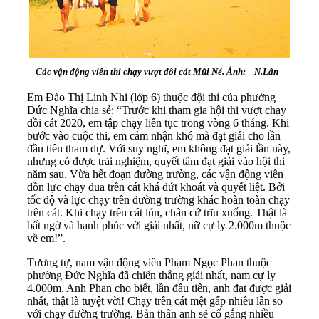
Các vận động viên thi chạy vượt đồi cát Mũi Né. Ảnh: N.Lân
Em Đào Thị Linh Nhi (lớp 6) thuộc đội thi của phường
Đức Nghĩa chia sẻ: “Trước khi tham gia hội thi vượt chạy
đồi cát 2020, em tập chạy liên tục trong vòng 6 tháng. Khi
bước vào cuộc thi, em cảm nhận khó mà đạt giải cho lần
đầu tiên tham dự. Với suy nghĩ, em không đạt giải lần này,
nhưng có được trải nghiệm, quyết tâm đạt giải vào hội thi
năm sau. Vừa hết đoạn đường trường, các vận động viên
dồn lực chạy đua trên cát khá dứt khoát và quyết liệt. Bởi
tốc độ và lực chạy trên đường trường khác hoàn toàn chạy
trên cát. Khi chạy trên cát lún, chân cứ trĩu xuống. Thật là
bất ngờ và hạnh phúc với giải nhất, nữ cự ly 2.000m thuộc
về em!”.
Tương tự, nam vận động viên Phạm Ngọc Phan thuộc
phường Đức Nghĩa đã chiến thắng giải nhất, nam cự ly
4.000m. Anh Phan cho biết, lần đầu tiên, anh đạt được giải
nhất, thật là tuyệt vời! Chạy trên cát mệt gấp nhiều lần so
với chạy đường trường. Bản thân anh sẽ cố gắng nhiều