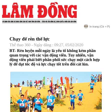
In trang
(Ctr + P)
Chạy để rèn thể lực
Thể thao 360 - Ngày đăng : 09:27, 05/02/2020
BT- Rèn luyện mỗi ngày là yếu tố không kém phần
quan trọng với các vận động viên. Tuy nhiên, vận
động viên phải biết phân phối sức chạy một cách hợp
lý để đạt tốc độ và lực chạy tốt trên đồi cát lún.