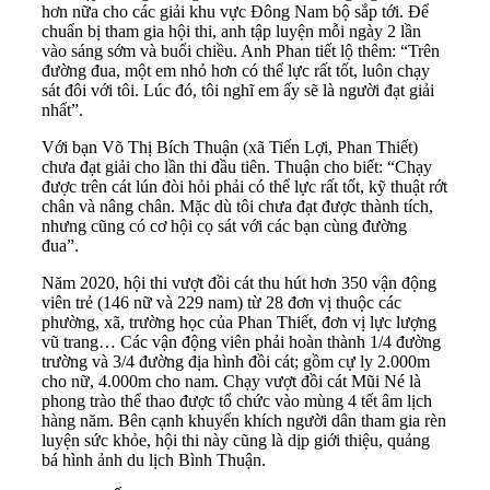
hơn nữa cho các giải khu vực Đông Nam bộ sắp tới. Để
chuẩn bị tham gia hội thi, anh tập luyện mỗi ngày 2 lần
vào sáng sớm và buổi chiều. Anh Phan tiết lộ thêm: “Trên
đường đua, một em nhỏ hơn có thể lực rất tốt, luôn chạy
sát đôi với tôi. Lúc đó, tôi nghĩ em ấy sẽ là người đạt giải
nhất”.
Với bạn Võ Thị Bích Thuận (xã Tiến Lợi, Phan Thiết)
chưa đạt giải cho lần thi đầu tiên. Thuận cho biết: “Chạy
được trên cát lún đòi hỏi phải có thể lực rất tốt, kỹ thuật rớt
chân và nâng chân. Mặc dù tôi chưa đạt được thành tích,
nhưng cũng có cơ hội cọ sát với các bạn cùng đường
đua”.
Năm 2020, hội thi vượt đồi cát thu hút hơn 350 vận động
viên trẻ (146 nữ và 229 nam) từ 28 đơn vị thuộc các
phường, xã, trường học của Phan Thiết, đơn vị lực lượng
vũ trang… Các vận động viên phải hoàn thành 1/4 đường
trường và 3/4 đường địa hình đồi cát; gồm cự ly 2.000m
cho nữ, 4.000m cho nam. Chạy vượt đồi cát Mũi Né là
phong trào thể thao được tổ chức vào mùng 4 tết âm lịch
hàng năm. Bên cạnh khuyến khích người dân tham gia rèn
luyện sức khỏe, hội thi này cũng là dịp giới thiệu, quảng
bá hình ảnh du lịch Bình Thuận.