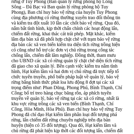
rừng ở Tuy Phong (Ban quản lý rừng phòng hộ Lòng
Sông – Đá Bạc và Ban quản lý rừng phòng hộ Tuy
Phong), Ban chỉ huy bảo vệ rừng của huyện Tuy Phong
cùng địa phương có rừng thường xuyên trao đổi thông tin
và kiểm tra đột xuất 10 lần các chốt bảo vệ rừng. Qua đó,
nắm bắt tình hình, kịp thời chấn chỉnh các hoạt động lấn,
chiếm đất rừng, khai thác cát trái phép. Mặt khác, kiểm
lâm địa bàn xã đã phối hợp chặt chẽ với trạm bảo vệ rừng
địa bàn các xã ven biển kiểm tra diện tích rừng trồng hiện
có cũng như hỗ trợ các đơn vị chủ rừng trong công tác
chống lấn, chiếm đất lâm nghiệp. Đồng thời, tham mưu
cho UBND các xã có rừng quản lý chặt chẽ diện tích rừng
đã giao cho xã quản lý. Bên cạnh việc kiểm tra nắm tình
hình, Hạt kiểm lâm và hai đơn vị chủ rừng đã trực tiếp tổ
chức tuyên truyền, phổ biến pháp luật về quản lý, bảo vệ
rừng bằng hình thức phát loa lưu động 8 đợt tại các xã
trọng điểm như: Phan Dũng, Phong Phú, Bình Thạnh, Chí
Công; bố trí treo hàng chục băng rôn, áp phích tuyên
truyền về quản lý, bảo vệ rừng tại các xã có rừng, nhất là
khu vực rừng trồng các xã ven biển (Bình Thạnh, Chí
Công, Hòa Minh, Hòa Phú). Ban chỉ huy bảo vệ rừng Tuy
Phong đã chỉ đạo Hạt kiểm lâm phân loại đối tượng phá
rừng, lấn chiếm đất rừng chuyên nghiệp trên địa bàn
huyện (hiện có 35 đối tượng). Qua đó, Hạt kiểm lâm và
chủ rừng đã phát hiện kịp thời các đối tượng lấn, chiếm đất