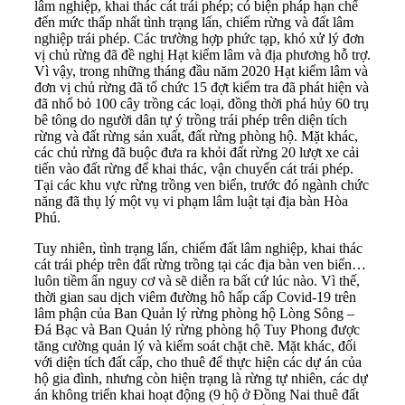
lâm nghiệp, khai thác cát trái phép; có biện pháp hạn chế
đến mức thấp nhất tình trạng lấn, chiếm rừng và đất lâm
nghiệp trái phép. Các trường hợp phức tạp, khó xử lý đơn
vị chủ rừng đã đề nghị Hạt kiểm lâm và địa phương hỗ trợ.
Vì vậy, trong những tháng đầu năm 2020 Hạt kiểm lâm và
đơn vị chủ rừng đã tổ chức 15 đợt kiểm tra đã phát hiện và
đã nhổ bỏ 100 cây trồng các loại, đồng thời phá hủy 60 trụ
bê tông do người dân tự ý trồng trái phép trên diện tích
rừng và đất rừng sản xuất, đất rừng phòng hộ. Mặt khác,
các chủ rừng đã buộc đưa ra khỏi đất rừng 20 lượt xe cải
tiến vào đất rừng để khai thác, vận chuyển cát trái phép.
Tại các khu vực rừng trồng ven biển, trước đó ngành chức
năng đã thụ lý một vụ vi phạm lâm luật tại địa bàn Hòa
Phú.
Tuy nhiên, tình trạng lấn, chiếm đất lâm nghiệp, khai thác
cát trái phép trên đất rừng trồng tại các địa bàn ven biển…
luôn tiềm ẩn nguy cơ và sẽ diễn ra bất cứ lúc nào. Vì thế,
thời gian sau dịch viêm đường hô hấp cấp Covid-19 trên
lâm phận của Ban Quản lý rừng phòng hộ Lòng Sông –
Đá Bạc và Ban Quản lý rừng phòng hộ Tuy Phong được
tăng cường quản lý và kiểm soát chặt chẽ. Mặt khác, đối
với diện tích đất cấp, cho thuê để thực hiện các dự án của
hộ gia đình, nhưng còn hiện trạng là rừng tự nhiên, các dự
án không triển khai hoạt động (9 hộ ở Đồng Nai thuê đất