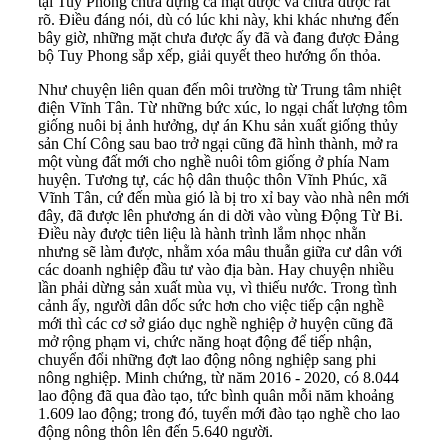
tại Tuy Phong chứa đựng cả mặt được và chưa được rất
rõ. Điều đáng nói, dù có lúc khi này, khi khác nhưng đến
bây giờ, những mặt chưa được ấy đã và đang được Đảng
bộ Tuy Phong sắp xếp, giải quyết theo hướng ổn thỏa.
Như chuyện liên quan đến môi trường từ Trung tâm nhiệt
điện Vĩnh Tân. Từ những bức xúc, lo ngại chất lượng tôm
giống nuôi bị ảnh hưởng, dự án Khu sản xuất giống thủy
sản Chí Công sau bao trở ngại cũng đã hình thành, mở ra
một vùng đất mới cho nghề nuôi tôm giống ở phía Nam
huyện. Tương tự, các hộ dân thuộc thôn Vĩnh Phúc, xã
Vĩnh Tân, cứ đến mùa gió là bị tro xỉ bay vào nhà nên mới
đây, đã được lên phương án di dời vào vùng Động Từ Bi.
Điều này được tiên liệu là hành trình lắm nhọc nhằn
nhưng sẽ làm được, nhằm xóa mâu thuẫn giữa cư dân với
các doanh nghiệp đầu tư vào địa bàn. Hay chuyện nhiều
lần phải dừng sản xuất mùa vụ, vì thiếu nước. Trong tình
cảnh ấy, người dân dốc sức hơn cho việc tiếp cận nghề
mới thì các cơ sở giáo dục nghề nghiệp ở huyện cũng đã
mở rộng phạm vi, chức năng hoạt động để tiếp nhận,
chuyển đổi những đợt lao động nông nghiệp sang phi
nông nghiệp. Minh chứng, từ năm 2016 - 2020, có 8.044
lao động đã qua đào tạo, tức bình quân mỗi năm khoảng
1.609 lao động; trong đó, tuyển mới đào tạo nghề cho lao
động nông thôn lên đến 5.640 người.