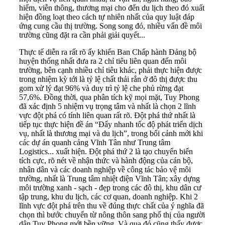
hiểm, viễn thông, thương mại cho đến du lịch theo đó xuất
hiện đồng loạt theo cách tự nhiên nhất của quy luật đáp
ứng cung cầu thị trường. Song song đó, nhiều vấn đề môi
trường cũng đặt ra cần phải giải quyết...
Thực tế diễn ra rất rõ ấy khiến Ban Chấp hành Đảng bộ
huyện thống nhất đưa ra 2 chỉ tiêu liên quan đến môi
trường, bên cạnh nhiều chỉ tiêu khác, phải thực hiện được
trong nhiệm kỳ tới là tỷ lệ chất thải rắn ở đô thị được thu
gom xử lý đạt 96% và duy trì tỷ lệ che phủ rừng đạt
57,6%. Đồng thời, qua phân tích kỹ mọi mặt, Tuy Phong
đã xác định 5 nhiệm vụ trọng tâm và nhất là chọn 2 lĩnh
vực đột phá có tính liên quan rất rõ. Đột phá thứ nhất là
tiếp tục thực hiện đề án “Đẩy nhanh tốc độ phát triển dịch
vụ, nhất là thương mại và du lịch”, trong bối cảnh mới khi
các dự án quanh cảng Vĩnh Tân như Trung tâm
Logistics... xuất hiện. Đột phá thứ 2 là tạo chuyển biến
tích cực, rõ nét về nhận thức và hành động của cán bộ,
nhân dân và các doanh nghiệp về công tác bảo vệ môi
trường, nhất là Trung tâm nhiệt điện Vĩnh Tân; xây dựng
môi trường xanh - sạch - đẹp trong các đô thị, khu dân cư
tập trung, khu du lịch, các cơ quan, doanh nghiệp. Khi 2
lĩnh vực đột phá trên thu về đúng thực chất của ý nghĩa đã
chọn thì bước chuyển từ nông thôn sang phố thị của người
dân Tuy Phong mới bền vững. Và qua đó cũng thấy được