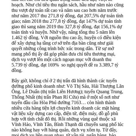
hoạch. Như chỉ tiêu thu ngân sách, hầu như năm nào cũng
thu vượt dự toán rất cao và năm sau cao hơn năm trước
như năm 2017 thu 271,8 tỷ đồng, đạt 207,5% dự toán tỉnh
giao; năm 2018 thu 277,8 tỷ đồng, đạt 147% dự toán tỉnh
giao thì sang năm 2019 thu 327,8 tỷ đồng, đạt 156,1% dự
toán tỉnh và huyện. Nhờ vậy, nâng tổng thu 5 năm lên
1.462 tỷ đồng. Với nguồn thu cao ấy, huyện có điều kiện
để xây dựng hạ tầng cơ sở trên địa bàn cũng như giải
quyết những công trình bức xúc trong dân. Từ sự mở
mang phố thị ấy đã góp phần đưa chỉ tiêu thương mại,
dịch vụ vượt lên một cách ngoạn mục với doanh thu
5.739 tỷ đồng, đạt 169% so nghị quyết đề ra 3.389,7 tỷ
đồng.
Bây giờ, không chỉ ở 2 thị trấn đã hình thành các tuyến
đường phố kinh doanh như: Võ Thị Sáu, Hải Thượng Lãn
Ông, Lê Duẩn (thị trấn Liên Hương); tuyến Quang Trung,
Thống Nhất (thị trấn Phan Rí Cửa) mà ở một số nơi như
tuyến đầu cầu Hòa Phú đường 7163… còn hình thành
nhiều cửa hàng tiện lợi chuyên kinh doanh các mặt hàng
vật liệu xây dựng cao cấp, điện tử, điện máy, đồ gỗ phù
hợp với tính chất đô thị. Rồi những vùng quê thuộc xã
Vĩnh Hảo, Vĩnh Tân, Bình Thạnh đã chuyển sang phố lúc
nào không hay với hàng quán, dịch vụ xôm tụ. Từ đây,
mọi dịch vụ liên quan nhau, từ vận tải, ngân hàng, bảo