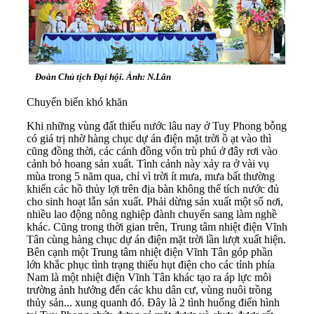
Đoàn Chủ tịch Đại hội. Ảnh: N.Lân
Chuyển biến khó khăn
Khi những vùng đất thiếu nước lâu nay ở Tuy Phong bỗng
có giá trị nhờ hàng chục dự án điện mặt trời ồ ạt vào thì
cũng đồng thời, các cánh đồng vốn trù phú ở đây rơi vào
cảnh bỏ hoang sản xuất. Tình cảnh này xảy ra ở vài vụ
mùa trong 5 năm qua, chỉ vì trời ít mưa, mưa bất thường
khiến các hồ thủy lợi trên địa bàn không thể tích nước đủ
cho sinh hoạt lẫn sản xuất. Phải dừng sản xuất một số nơi,
nhiều lao động nông nghiệp đành chuyển sang làm nghề
khác. Cũng trong thời gian trên, Trung tâm nhiệt điện Vĩnh
Tân cùng hàng chục dự án điện mặt trời lần lượt xuất hiện.
Bên cạnh một Trung tâm nhiệt điện Vĩnh Tân góp phần
lớn khắc phục tình trạng thiếu hụt điện cho các tỉnh phía
Nam là một nhiệt điện Vĩnh Tân khác tạo ra áp lực môi
trường ảnh hưởng đến các khu dân cư, vùng nuôi trồng
thủy sản... xung quanh đó. Đây là 2 tình huống điển hình