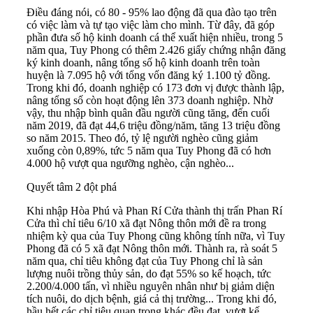
Điều đáng nói, có 80 - 95% lao động đã qua đào tạo trên
có việc làm và tự tạo việc làm cho mình. Từ đây, đã góp
phần đưa số hộ kinh doanh cá thể xuất hiện nhiều, trong 5
năm qua, Tuy Phong có thêm 2.426 giấy chứng nhận đăng
ký kinh doanh, nâng tổng số hộ kinh doanh trên toàn
huyện là 7.095 hộ với tổng vốn đăng ký 1.100 tỷ đồng.
Trong khi đó, doanh nghiệp có 173 đơn vị được thành lập,
nâng tổng số còn hoạt động lên 373 doanh nghiệp. Nhờ
vậy, thu nhập bình quân đầu người cũng tăng, đến cuối
năm 2019, đã đạt 44,6 triệu đồng/năm, tăng 13 triệu đồng
so năm 2015. Theo đó, tỷ lệ người nghèo cũng giảm
xuống còn 0,89%, tức 5 năm qua Tuy Phong đã có hơn
4.000 hộ vượt qua ngưỡng nghèo, cận nghèo...
Quyết tâm 2 đột phá
Khi nhập Hòa Phú và Phan Rí Cửa thành thị trấn Phan Rí
Cửa thì chỉ tiêu 6/10 xã đạt Nông thôn mới đề ra trong
nhiệm kỳ qua của Tuy Phong cũng không tính nữa, vì Tuy
Phong đã có 5 xã đạt Nông thôn mới. Thành ra, rà soát 5
năm qua, chỉ tiêu không đạt của Tuy Phong chỉ là sản
lượng nuôi trồng thủy sản, do đạt 55% so kế hoạch, tức
2.200/4.000 tấn, vì nhiều nguyên nhân như bị giảm diện
tích nuôi, do dịch bệnh, giá cả thị trường... Trong khi đó,
hầu hết các chỉ tiêu quan trọng khác đều đạt, vượt kế