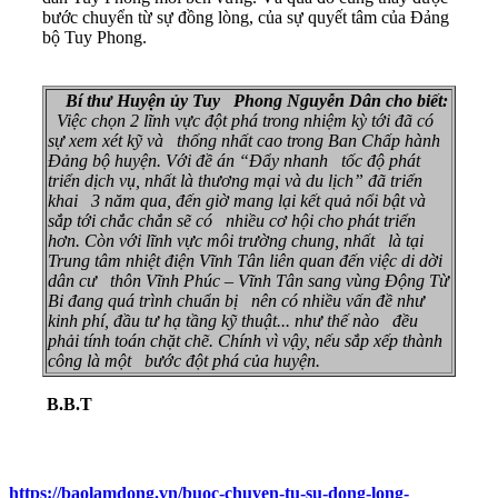
bước chuyển từ sự đồng lòng, của sự quyết tâm của Đảng
bộ Tuy Phong.
Bí thư Huyện ủy Tuy Phong Nguyễn Dân cho biết:
Việc chọn 2 lĩnh vực đột phá trong nhiệm kỳ tới đã có
sự xem xét kỹ và thống nhất cao trong Ban Chấp hành
Đảng bộ huyện. Với đề án “Đẩy nhanh tốc độ phát
triển dịch vụ, nhất là thương mại và du lịch” đã triển
khai 3 năm qua, đến giờ mang lại kết quả nổi bật và
sắp tới chắc chắn sẽ có nhiều cơ hội cho phát triển
hơn. Còn với lĩnh vực môi trường chung, nhất là tại
Trung tâm nhiệt điện Vĩnh Tân liên quan đến việc di dời
dân cư thôn Vĩnh Phúc – Vĩnh Tân sang vùng Động Từ
Bi đang quá trình chuẩn bị nên có nhiều vấn đề như
kinh phí, đầu tư hạ tầng kỹ thuật... như thế nào đều
phải tính toán chặt chẽ. Chính vì vậy, nếu sắp xếp thành
công là một bước đột phá của huyện.
B.B.T
https://baolamdong.vn/buoc-chuyen-tu-su-dong-long-