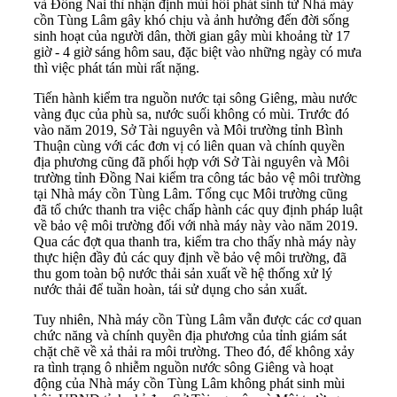
và Đồng Nai thì nhận định mùi hôi phát sinh từ Nhà máy
cồn Tùng Lâm gây khó chịu và ảnh hưởng đến đời sống
sinh hoạt của người dân, thời gian gây mùi khoảng từ 17
giờ - 4 giờ sáng hôm sau, đặc biệt vào những ngày có mưa
thì việc phát tán mùi rất nặng.
Tiến hành kiểm tra nguồn nước tại sông Giêng, màu nước
vàng đục của phù sa, nước suối không có mùi. Trước đó
vào năm 2019, Sở Tài nguyên và Môi trường tỉnh Bình
Thuận cùng với các đơn vị có liên quan và chính quyền
địa phương cũng đã phối hợp với Sở Tài nguyên và Môi
trường tỉnh Đồng Nai kiểm tra công tác bảo vệ môi trường
tại Nhà máy cồn Tùng Lâm. Tổng cục Môi trường cũng
đã tổ chức thanh tra việc chấp hành các quy định pháp luật
về bảo vệ môi trường đối với nhà máy này vào năm 2019.
Qua các đợt qua thanh tra, kiểm tra cho thấy nhà máy này
thực hiện đầy đủ các quy định về bảo vệ môi trường, đã
thu gom toàn bộ nước thải sản xuất về hệ thống xử lý
nước thải để tuần hoàn, tái sử dụng cho sản xuất.
Tuy nhiên, Nhà máy cồn Tùng Lâm vẫn được các cơ quan
chức năng và chính quyền địa phương của tỉnh giám sát
chặt chẽ về xả thải ra môi trường. Theo đó, để không xảy
ra tình trạng ô nhiễm nguồn nước sông Giêng và hoạt
động của Nhà máy cồn Tùng Lâm không phát sinh mùi