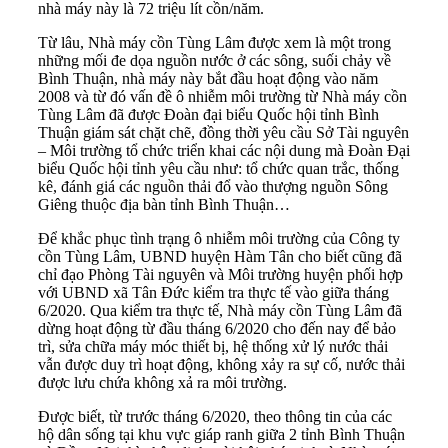
nhà máy này là 72 triệu lít cồn/năm.
Từ lâu, Nhà máy cồn Tùng Lâm được xem là một trong
những mối đe dọa nguồn nước ở các sông, suối chảy về
Bình Thuận, nhà máy này bắt đầu hoạt động vào năm
2008 và từ đó vấn đề ô nhiễm môi trường từ Nhà máy cồn
Tùng Lâm đã được Đoàn đại biểu Quốc hội tỉnh Bình
Thuận giám sát chặt chẽ, đồng thời yêu cầu Sở Tài nguyên
– Môi trường tổ chức triển khai các nội dung mà Đoàn Đại
biểu Quốc hội tỉnh yêu cầu như: tổ chức quan trắc, thống
kê, đánh giá các nguồn thải đổ vào thượng nguồn Sông
Giêng thuộc địa bàn tỉnh Bình Thuận…
Để khắc phục tình trạng ô nhiễm môi trường của Công ty
cồn Tùng Lâm, UBND huyện Hàm Tân cho biết cũng đã
chỉ đạo Phòng Tài nguyên và Môi trường huyện phối hợp
với UBND xã Tân Đức kiểm tra thực tế vào giữa tháng
6/2020. Qua kiểm tra thực tế, Nhà máy cồn Tùng Lâm đã
dừng hoạt động từ đầu tháng 6/2020 cho đến nay để bảo
trì, sửa chữa máy móc thiết bị, hệ thống xử lý nước thải
vẫn được duy trì hoạt động, không xảy ra sự cố, nước thải
được lưu chứa không xả ra môi trường.
Được biết, từ trước tháng 6/2020, theo thông tin của các
hộ dân sống tại khu vực giáp ranh giữa 2 tỉnh Bình Thuận