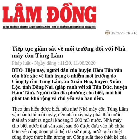
In trang
(Ctr + P)
Tiếp tục giám sát về môi trường đối với Nhà
máy cồn Tùng Lâm
Pháp luật - Ngày đăng : 11:20, 11/08/2020
BTO- Hiện nay, người dân của huyện Hàm Tân vẫn
còn bức xúc về tình trạng ô nhiễm môi trường do
Công ty cồn Tùng Lâm, xã Xuân Hòa, huyện Xuân
Lộc, tỉnh Đồng Nai, (giáp ranh với xã Tân Đức, huyện
Hàm Tân). Người dân địa phương cho biết, mùi hôi
phát tán khá rộng và chủ yếu vào ban đêm.
Theo tìm hiểu được biết, nếu như Nhà máy cồn Tùng Lâm
vận hành thì mỗi ngày, đêmnhà máy này phải thải nước
thải sản xuất ra ngoài khoảng 3.600 m3 nước. Nhà máy
cho biết nước thải sản xuất sau đó được đưa vào hồ chứa
bơm về công đoạn phối liệu tái sử dụng, nước giải nhiệt
cũng được thực hiện tương tự. Công suất theo thiết kế của