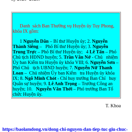
Danh sách Ban Thường vụ Huyện ủy Tuy Phong,
khóa IX gồm:
1
Nguyễn Dân
– Bí thư Huyện ủy; 2.
Nguyễn
Thành Siêng
– Phó Bí thư Huyện ủy; 3.
Nguyễn
Trung Trực
– Phó Bí thư Huyện ủy; 4
Lê Tấn
– Phó
Chủ tịch HĐND huyện; 5.
Trần Văn Nở
- Chủ nhiệm
Ủy ban Kiểm tra Huyện ủy khóa VIII; 6.
Nguyễn Sơn
–
Phó Chủ tịch UBND huyện; 7.
Nguyễn Nữ Thanh
Loan
– Chủ nhiệm Ủy ban Kiểm tra Huyện ủy khóa
IX; 8.
Ngô Minh Chót
- Chỉ huy trưởng Ban Chỉ huy
Quân sự huyện; 9.
Lê Anh Trọng
– Trưởng Công an
huyện; 10.
Nguyễn Văn Thới
– Phó trưởng Ban Tổ
chức Huyện ủy.
T. Khoa
https://baolamdong.vn/dong-chi-nguyen-dan-tiep-tuc-giu-chuc-