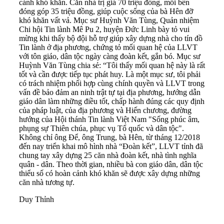
cảnh khó khăn. Căn nhà trị giá 70 triệu đồng, mỗi bên
đóng góp 35 triệu đồng, giúp cuộc sống của bà Hên đỡ
khó khăn vất vả. Mục sư Huỳnh Văn Tùng, Quản nhiệm
Chi hội Tin lành Mê Pu 2, huyện Ðức Linh bày tỏ vui
mừng khi thấy bộ đội hỗ trợ giúp xây dựng nhà cho tín đồ
Tin lành ở địa phương, chứng tỏ mối quan hệ của LLVT
với tôn giáo, dân tộc ngày càng đoàn kết, gắn bó. Mục sư
Huỳnh Văn Tùng chia sẻ: “Tôi thấy mối quan hệ này là rất
tốt và cần được tiếp tục phát huy. Là một mục sư, tôi phải
có trách nhiệm phối hợp cùng chính quyền và LLVT trong
vấn đề bảo đảm an ninh trật tự tại địa phương, hướng dẫn
giáo dân làm những điều tốt, chấp hành đúng các quy định
của pháp luật, của địa phương và Hiến chương, đường
hướng của Hội thánh Tin lành Việt Nam "Sống phúc âm,
phụng sự Thiên chúa, phục vụ Tổ quốc và dân tộc".
Không chỉ ông Để, ông Trung, bà Hên, từ tháng 12/2018
đến nay triển khai mô hình nhà “Đoàn kết”, LLVT tỉnh đã
chung tay xây dựng 25 căn nhà đoàn kết, nhà tình nghĩa
quân - dân. Theo thời gian, nhiều bà con giáo dân, dân tộc
thiểu số có hoàn cảnh khó khăn sẽ được xây dựng những
căn nhà tương tự.
Duy Thỉnh