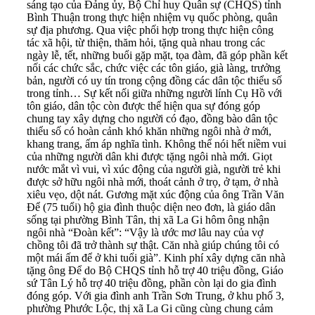
sáng tạo của Đảng ủy, Bộ Chỉ huy Quân sự (CHQS) tỉnh
Bình Thuận trong thực hiện nhiệm vụ quốc phòng, quân
sự địa phương. Qua việc phối hợp trong thực hiện công
tác xã hội, từ thiện, thăm hỏi, tặng quà nhau trong các
ngày lễ, tết, những buổi gặp mặt, tọa đàm, đã góp phần kết
nối các chức sắc, chức việc các tôn giáo, già làng, trưởng
bản, người có uy tín trong cộng đồng các dân tộc thiểu số
trong tỉnh… Sự kết nối giữa những người lính Cụ Hồ với
tôn giáo, dân tộc còn được thể hiện qua sự đóng góp
chung tay xây dựng cho người có đạo, đồng bào dân tộc
thiểu số có hoàn cảnh khó khăn những ngôi nhà ở mới,
khang trang, ấm áp nghĩa tình. Không thể nói hết niềm vui
của những người dân khi được tặng ngôi nhà mới. Giọt
nước mắt vì vui, vì xúc động của người già, người trẻ khi
được sở hữu ngôi nhà mới, thoát cảnh ở trọ, ở tạm, ở nhà
xiêu vẹo, dột nát. Gương mặt xúc động của ông Trần Văn
Để (75 tuổi) hộ gia đình thuộc diện neo đơn, là giáo dân
sống tại phường Bình Tân, thị xã La Gi hôm ông nhận
ngôi nhà “Đoàn kết”: “Vậy là ước mơ lâu nay của vợ
chồng tôi đã trở thành sự thật. Căn nhà giúp chúng tôi có
một mái ấm để ở khi tuổi già”. Kinh phí xây dựng căn nhà
tặng ông Để do Bộ CHQS tỉnh hỗ trợ 40 triệu đồng, Giáo
sứ Tân Lý hỗ trợ 40 triệu đồng, phần còn lại do gia đình
đóng góp. Với gia đình anh Trần Sơn Trung, ở khu phố 3,
phường Phước Lộc, thị xã La Gi cũng cùng chung cảm