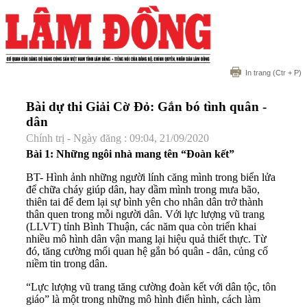
In trang
(Ctr + P)
Bài dự thi Giải Cờ Đỏ: Gắn bó tình quân -
dân
Chính trị - Ngày đăng : 09:04, 21/09/2020
Bài 1: Những ngôi nhà mang tên “Đoàn kết”
BT- Hình ảnh những người lính căng mình trong biển lửa
để chữa cháy giúp dân, hay dầm mình trong mưa bão,
thiên tai để đem lại sự bình yên cho nhân dân trở thành
thân quen trong mỗi người dân. Với lực lượng vũ trang
(LLVT) tỉnh Bình Thuận, các năm qua còn triển khai
nhiều mô hình dân vận mang lại hiệu quả thiết thực. Từ
đó, tăng cường mối quan hệ gắn bó quân - dân, củng cố
niềm tin trong dân.
“Lực lượng vũ trang tăng cường đoàn kết với dân tộc, tôn
giáo” là một trong những mô hình điển hình, cách làm