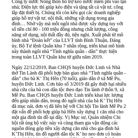
Công ty nước Nông thôn hỗ trợ kéo nước miễn phí vào tận
nhà; Điện lực thì giúp kéo điện và tặng tất cả vật tư, công
lắp đặt thiết bị. Chúng tôi còn kêu gọi các doanh nghiệp
giúp hỗ trợ vật tư, nội thất, những vật dụng trong gia
đình… Nhờ vậy mà mỗi ngôi nhà được xây dựng tuy với
số tiền chỉ 80 - 100 triệu đồng nhưng chất lượng, công
năng sử dụng, nội thất đầy đủ, tiện nghi. Xuất phát từ mô
hình nhà “Đoàn kết” của LLVT tỉnh Bình Thuận, Đảng
ủy, Bộ Tư lệnh Quân khu 7 nhân rộng, triển khai mô hình
này thành ngôi nhà “Tình nghĩa quân - dân” thực hiện
trong toàn LLVT Quân khu từ giữa năm 2019.
Ngày 22/12/2019, Ban CHQS huyện Đức Linh và Nhà
thờ Tin Lành đã phối hợp bàn giao nhà “Tình nghĩa quân -
dân” cho bà K’ Thị Hên (70 tuổi), giáo dân ở xã Mê Pu,
huyện Đức Linh. Cơn bão số 3/2019 đã gây thiệt hại nhiều
nhà cửa của bà con dân tộc theo đạo Tin lành ở thôn 9, xã
Mê Pu. Ban CHQS huyện Ðức Linh triển khai lực lượng
đến giúp nhân dân, trong đó ngôi nhà của bà K’ Thị Hên
đã mục nát, đơn vị đã liên hệ với Chi hội Tin lành Mê Pu 2
đặt vấn đề phối hợp giúp bà Hên xây dựng 1 căn nhà cho
một gia đình tín đồ tại đây. Vị Mục sư, Quản nhiệm Chi
hội rất ủng hộ việc này và cùng tham gia vận động các
nguồn đóng góp tiền xây dựng căn nhà cho gia đình bà
K’Thị Hên, tín đồ người dân tộc K’ ho neo đơn có hoàn