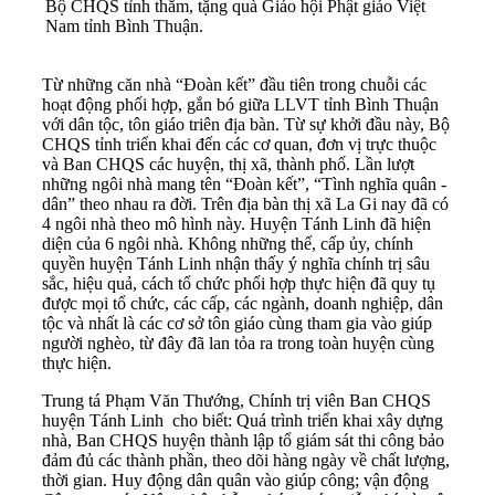
Bộ CHQS tỉnh thăm, tặng quà Giáo hội Phật giáo Việt
Nam tỉnh Bình Thuận.
Từ những căn nhà “Đoàn kết” đầu tiên trong chuỗi các
hoạt động phối hợp, gắn bó giữa LLVT tỉnh Bình Thuận
với dân tộc, tôn giáo triên địa bàn. Từ sự khởi đầu này, Bộ
CHQS tỉnh triển khai đến các cơ quan, đơn vị trực thuộc
và Ban CHQS các huyện, thị xã, thành phố. Lần lượt
những ngôi nhà mang tên “Đoàn kết”, “Tình nghĩa quân -
dân” theo nhau ra đời. Trên địa bàn thị xã La Gi nay đã có
4 ngôi nhà theo mô hình này. Huyện Tánh Linh đã hiện
diện của 6 ngôi nhà. Không những thế, cấp ủy, chính
quyền huyện Tánh Linh nhận thấy ý nghĩa chính trị sâu
sắc, hiệu quả, cách tổ chức phối hợp thực hiện đã quy tụ
được mọi tổ chức, các cấp, các ngành, doanh nghiệp, dân
tộc và nhất là các cơ sở tôn giáo cùng tham gia vào giúp
người nghèo, từ đây đã lan tỏa ra trong toàn huyện cùng
thực hiện.
Trung tá Phạm Văn Thướng, Chính trị viên Ban CHQS
huyện Tánh Linh cho biết: Quá trình triển khai xây dựng
nhà, Ban CHQS huyện thành lập tổ giám sát thi công bảo
đảm đủ các thành phần, theo dõi hàng ngày về chất lượng,
thời gian. Huy động dân quân vào giúp công; vận động