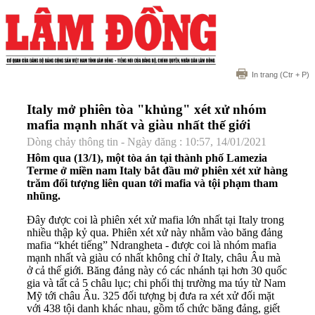
In trang
(Ctr + P)
Italy mở phiên tòa "khủng" xét xử nhóm
mafia mạnh nhất và giàu nhất thế giới
Dòng chảy thông tin - Ngày đăng : 10:57, 14/01/2021
Hôm qua (13/1), một tòa án tại thành phố Lamezia
Terme ở miền nam Italy bắt đầu mở phiên xét xử hàng
trăm đối tượng liên quan tới mafia và tội phạm tham
nhũng.
Đây được coi là phiên xét xử mafia lớn nhất tại Italy trong
nhiều thập kỷ qua. Phiên xét xử này nhằm vào băng đảng
mafia “khét tiếng” Ndrangheta - được coi là nhóm mafia
mạnh nhất và giàu có nhất không chỉ ở Italy, châu Âu mà
ở cả thế giới. Băng đảng này có các nhánh tại hơn 30 quốc
gia và tất cả 5 châu lục; chi phối thị trường ma túy từ Nam
Mỹ tới châu Âu. 325 đối tượng bị đưa ra xét xử đối mặt
với 438 tội danh khác nhau, gồm tổ chức băng đảng, giết