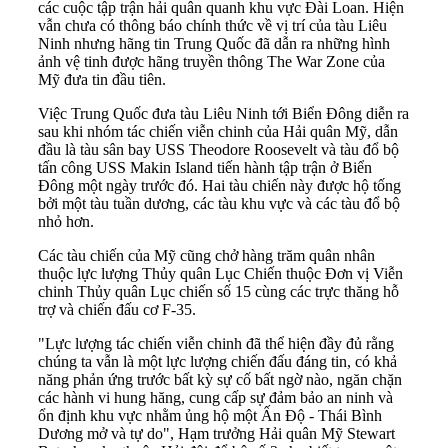
các cuộc tập trận hải quân quanh khu vực Đài Loan. Hiện
vẫn chưa có thông báo chính thức về vị trí của tàu Liêu
Ninh nhưng hãng tin Trung Quốc đã dẫn ra những hình
ảnh vệ tinh được hãng truyền thông The War Zone của
Mỹ đưa tin đầu tiên.
Việc Trung Quốc đưa tàu Liêu Ninh tới Biển Đông diễn ra
sau khi nhóm tác chiến viễn chinh của Hải quân Mỹ, dẫn
đầu là tàu sân bay USS Theodore Roosevelt và tàu đổ bộ
tấn công USS Makin Island tiến hành tập trận ở Biển
Đông một ngày trước đó. Hai tàu chiến này được hộ tống
bởi một tàu tuần dương, các tàu khu vực và các tàu đổ bộ
nhỏ hơn.
Các tàu chiến của Mỹ cũng chở hàng trăm quân nhân
thuộc lực lượng Thủy quân Lục Chiến thuộc Đơn vị Viễn
chinh Thủy quân Lục chiến số 15 cùng các trực thăng hỗ
trợ và chiến đấu cơ F-35.
"Lực lượng tác chiến viễn chinh đã thể hiện đầy đủ rằng
chúng ta vẫn là một lực lượng chiến đấu đáng tin, có khả
năng phản ứng trước bất kỳ sự cố bất ngờ nào, ngăn chặn
các hành vi hung hăng, cung cấp sự đảm bảo an ninh và
ổn định khu vực nhằm ủng hộ một Ấn Độ - Thái Bình
Dương mở và tự do", Hạm trưởng Hải quân Mỹ Stewart