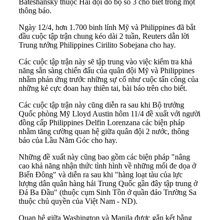
Bateshansky thuộc Hải đội đổ bộ số 3 cho biết trong một
thông báo.
Ngày 12/4, hơn 1.700 binh lính Mỹ và Philippines đã bắt
đầu cuộc tập trận chung kéo dài 2 tuần, Reuters dẫn lời
Trung tướng Philippines Cirilito Sobejana cho hay.
Các cuộc tập trận này sẽ tập trung vào việc kiểm tra khả
năng sẵn sàng chiến đấu của quân đội Mỹ và Philippines
nhằm phản ứng trước những sự cố như cuộc tấn công của
những kẻ cực đoan hay thiên tai, bài báo trên cho biết.
Các cuộc tập trận này cũng diễn ra sau khi Bộ trưởng
Quốc phòng Mỹ Lloyd Austin hôm 11/4 đề xuất với người
đồng cấp Philippines Delfin Lorenzana các biện pháp
nhằm tăng cường quan hệ giữa quân đội 2 nước, thông
báo của Lầu Năm Góc cho hay.
Những đề xuất này cũng bao gồm các biện pháp "nâng
cao khả năng nhận thức tình hình về những mối đe dọa ở
Biển Đông" và diễn ra sau khi "hàng loạt tàu của lực
lượng dân quân hàng hải Trung Quốc gần đây tập trung ở
Đá Ba Đầu" (thuộc cụm Sinh Tồn ở quần đảo Trường Sa
thuộc chủ quyền của Việt Nam - ND).
Quan hệ giữa Washington và Manila được gắn kết bằng