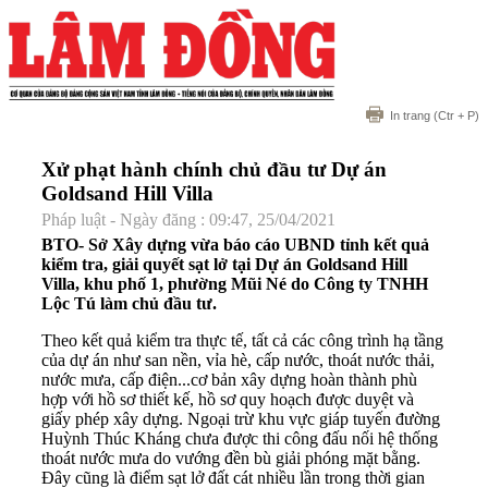
In trang
(Ctr + P)
Xử phạt hành chính chủ đầu tư Dự án
Goldsand Hill Villa
Pháp luật - Ngày đăng : 09:47, 25/04/2021
BTO- Sở Xây dựng vừa báo cáo UBND tỉnh kết quả
kiểm tra, giải quyết sạt lở tại Dự án Goldsand Hill
Villa, khu phố 1, phường Mũi Né do Công ty TNHH
Lộc Tú làm chủ đầu tư.
Theo kết quả kiểm tra thực tế, tất cả các công trình hạ tầng
của dự án như san nền, vỉa hè, cấp nước, thoát nước thải,
nước mưa, cấp điện...cơ bản xây dựng hoàn thành phù
hợp với hồ sơ thiết kế, hồ sơ quy hoạch được duyệt và
giấy phép xây dựng. Ngoại trừ khu vực giáp tuyến đường
Huỳnh Thúc Kháng chưa được thi công đấu nối hệ thống
thoát nước mưa do vướng đền bù giải phóng mặt bằng.
Đây cũng là điểm sạt lở đất cát nhiều lần trong thời gian