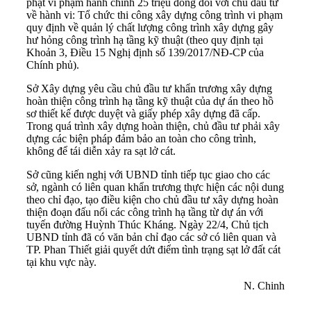
phạt vi phạm hành chính 25 triệu đồng đối với chủ đầu tư
về hành vi: Tổ chức thi công xây dựng công trình vi phạm
quy định về quản lý chất lượng công trình xây dựng gây
hư hỏng công trình hạ tầng kỹ thuật (theo quy định tại
Khoản 3, Điều 15 Nghị định số 139/2017/NĐ-CP của
Chính phủ).
Sở Xây dựng yêu cầu chủ đầu tư khẩn trương xây dựng
hoàn thiện công trình hạ tầng kỹ thuật của dự án theo hồ
sơ thiết kế được duyệt và giấy phép xây dựng đã cấp.
Trong quá trình xây dựng hoàn thiện, chủ đầu tư phải xây
dựng các biện pháp đảm bảo an toàn cho công trình,
không để tái diễn xảy ra sạt lở cát.
Sở cũng kiến nghị với UBND tỉnh tiếp tục giao cho các
sở, ngành có liên quan khẩn trương thực hiện các nội dung
theo chỉ đạo, tạo điều kiện cho chủ đầu tư xây dựng hoàn
thiện đoạn đấu nối các công trình hạ tầng từ dự án với
tuyến đường Huỳnh Thúc Kháng. Ngày 22/4, Chủ tịch
UBND tỉnh đã có văn bản chỉ đạo các sở có liên quan và
TP. Phan Thiết giải quyết dứt điểm tình trạng sạt lở đất cát
tại khu vực này.
N. Chinh