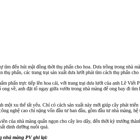
tự tìm đến hút mật đồng thời thụ phấn cho hoa. Dưa trồng trong nhà 
thụ phấn, các trang trại sản xuất dưa lưới phải tìm cách thụ phấn cho h
hấm phấn trực tiếp lên hoa cái, với trang trại dưa lưới của anh Lê V
ổ ong về, anh đặt tổ ngay giữa vườn trong nhà màng để ong bay đi tì
ột xu thế tất yếu. Chỉ có cách sản xuất này mới giúp cây phát triển tố
 công nghệ cao chỉ nặng vốn đầu tư ban đầu, gồm đầu tư nhà màng, hệ t
iên của nhà màng quấn ngọn cho cây leo dây, đến thời kỳ trưởng thành r
hất dinh dưỡng nuôi quả.
g nhà màng PV ghi lại: