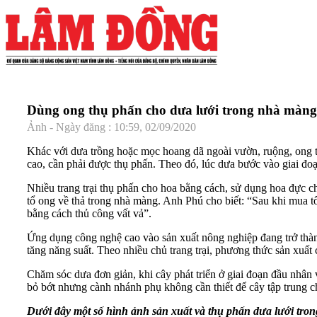
Dùng ong thụ phấn cho dưa lưới trong nhà màng
Ảnh - Ngày đăng : 10:59, 02/09/2020
Khác với dưa trồng hoặc mọc hoang dã ngoài vườn, ruộng, ong 
cao, cần phải được thụ phấn. Theo đó, lúc dưa bước vào giai đoạn 
Nhiều trang trại thụ phấn cho hoa bằng cách, sử dụng hoa đực c
tổ ong về thả trong nhà màng. Anh Phú cho biết: “Sau khi mua t
bằng cách thủ công vất vả”.
Ứng dụng công nghệ cao vào sản xuất nông nghiệp đang trở thành m
tăng năng suất. Theo nhiều chủ trang trại, phương thức sản xuất
Chăm sóc dưa đơn giản, khi cây phát triển ở giai đoạn đầu nhân v
bỏ bớt nhưng cành nhánh phụ không cần thiết để cây tập trung c
Dưới đây một số hình ảnh sản xuất và thụ phấn dưa lưới tron