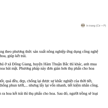
In trang
(Ctr + P)
màng theo phương thức sản xuất nông nghiệp ứng dụng công nghệ
oa, giúp kết trái.
iết Phú ở xã Đông Giang, huyện Hàm Thuận Bắc thì khác, anh mua
m hoa hút mật. Phương pháp này đơn giản hơn thụ phấn cho hoa
t, quả đều, đẹp, chống lại được sự khắc nghiệt của thời tiết,
hống phun tưới,... nhưng lấy lại vốn nhanh, tiết kiệm nhân công.
a hoa kết trái thì thụ phấn cho hoa. Sau đó, người trồng sẽ loại