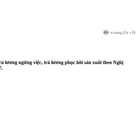
In trang
(Ctr + P)
rả lương ngừng việc, trả lương phục hồi sản xuất theo Nghị
7.