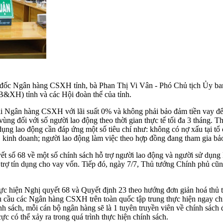
đốc Ngân hàng CSXH tỉnh, bà Phan Thị Vi Vân - Phó Chủ tịch Ủy ba
&XH) tỉnh và các Hội đoàn thể của tỉnh.
i Ngân hàng CSXH với lãi suất 0% và không phải bảo đảm tiền vay để 
 vùng đối với số người lao động theo thời gian thực tế tối đa 3 tháng.
dụng lao động cần đáp ứng một số tiêu chí như: không có nợ xấu tại tổ
, kinh doanh; người lao động làm việc theo hợp đồng đang tham gia bả
t số 68 về một số chính sách hỗ trợ người lao động và người sử dụng
hỗ trợ tín dụng cho vay vốn. Tiếp đó, ngày 7/7, Thủ tướng Chính phủ c
thực hiện Nghị quyết 68 và Quyết định 23 theo hướng đơn giản hoá thủ 
các Ngân hàng CSXH trên toàn quốc tập trung thực hiện ngay chính 
ính sách, mỗi cán bộ ngân hàng sẽ là 1 tuyên truyền viên về chính sác
 có thể xảy ra trong quá trình thực hiện chính sách.