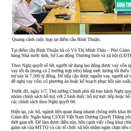
Quang cảnh cuộc họp tại điểm cầu Bình Thuận.
Tại điểm cầu Bình Thuận bà có Võ Thị Minh Thảo – Phó Giám 
hàng Nhà nước tỉnh, Sở Lao động Thương binh và xã hội (LĐTB
Theo Nghị quyết số 68, người sử dụng lao động được vay vốn tạ
vay tối đa (trong cả 2 trường hợp trên) bằng mức lương tối thiểu
trợ này là 7.500 tỷ đồng. Để tiếp cận được nguồn vay, người sử 
đề nghị vay vốn; có phương án hoặc kế hoạch phục hồi sản xuất
Trước đó, ngày 1/7, Thủ tướng Chính phủ đã ban hành Nghị quyế
nhóm chính sách hỗ trợ, với 2 hình thức: hỗ trợ trực tiếp hoặc 
các chính sách theo Nghị quyết 68.
Hiện tại, các bộ, ngành liên quan đang nhanh chóng triển khai 
Giám đốc Ngân hàng CSXH Việt Nam Dương Quyết Thắng yêu cầu 
thời gian tới. Để làm được điều này, bên cạnh việc công khai ch
giám sát của MTTQ và các tổ chức xã hội nhằm ngăn chặn tiêu cực