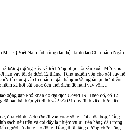
n MTTQ Việt Nam tỉnh cùng đại diện lãnh đạo Chi nhánh Ngân
trả lương ngừng việc và trả lương phục hồi sản xuất. Mức cho
 Thời hạn vay tối đa dưới 12 tháng. Tổng nguồn vốn cho gói vay hỗ
 chức tín dụng và chi nhánh ngân hàng nước ngoài tại thời điểm
o hiểm xã hội bắt buộc đến thời điểm đề nghị vay vốn…
 lao động gặp khó khăn do đại dịch Covid-19. Theo đó, có 12
ũng đã ban hành Quyết định số 23/2021 quy định việc thực hiện
tục, đưa chính sách sớm đi vào cuộc sống. Tại cuộc họp, Tổng
sách nêu trên và coi đây là nhiệm vụ ưu tiên hàng đầu trong
h đến người sử dụng lao động. Đồng thời, tăng cường chức năng