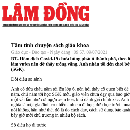
Tâm tình chuyện sách giáo khoa
Giáo dục - Đào tạo - Ngày đăng : 09:57, 09/07/2021
BT- Hôm dịch Covid-19 chưa bùng phát ở thành phố, theo lời 
làm vườn nên đỡ thấy trống vắng. Anh nhắn tôi đến chơi bởi
(SGK).
Đôi điều so sánh
Anh có đứa cháu năm tới lên lớp 6, nên hỏi thầy cô quen biết để 
năm, chứ năm tới học SGK mới, giáo viên chưa dạy qua bao giờ. Ở
một vài lần như cỡi ngựa xem hoa, khó đánh giá chính xác. Anh 
nghĩa là một gia đình có nhiều anh em đi học, đứa học trước mua
nói không hẳn như thế, đó là do cách dạy, cách sử dụng bảo quả
bây giờ mới chủ trương in nhiều bộ sách.
Số điều họ đi trước