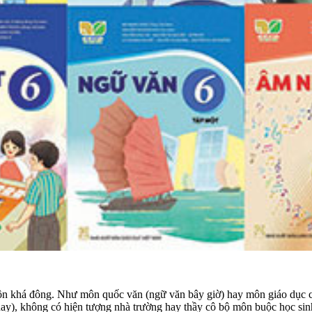
ôn khá đông. Như môn quốc văn (ngữ văn bây giờ) hay môn giáo dục côn
nay), không có hiện tượng nhà trường hay thầy cô bộ môn buộc học sinh