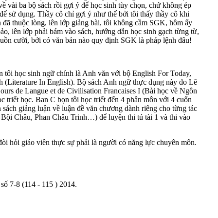
 vài ba bộ sách rồi gợi ý để học sinh tùy chọn, chứ không ép
để sử dụng. Thầy cô chỉ gợi ý như thế bởi tôi thấy thầy cô khi
n đã thuộc lòng, lên lớp giảng bài, tôi không cầm SGK, hôm ấy
bảo, lên lớp phải bám vào sách, hướng dẫn học sinh gạch từng từ,
y buồn cười, bởi có văn bản nào quy định SGK là pháp lệnh đâu!
ọn tôi học sinh ngữ chính là Anh văn với bộ English For Today,
nh (Literature In English). Bộ sách Anh ngữ thực dụng này do Lê
rs de Langue et de Civilisation Francaises I (Bài học về Ngôn
riết học. Ban C bọn tôi học triết đến 4 phân môn với 4 cuốn
sách giảng luận về luận đề văn chương dành riêng cho từng tác
 Châu, Phan Châu Trinh…) để luyện thi tú tài 1 và thi vào
đòi hỏi giáo viên thực sự phải là người có năng lực chuyên môn.
số 7-8 (114 - 115 ) 2014.