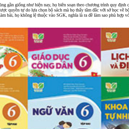
ũng gần giống như hiện nay, họ biên soạn theo chương trình quy định
 được quyền tự do lựa chọn bộ sách mà họ thấy tâm đắc với sở học về b
àm bài, họ không lệ thuộc vào SGK, nghĩa là ra đề làm sao phù hợp vớ