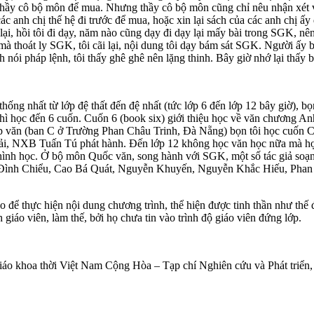
hầy cô bộ môn để mua. Nhưng thầy cô bộ môn cũng chỉ nêu nhận xét về
 anh chị thế hệ đi trước để mua, hoặc xin lại sách của các anh chị ấy 
ại, hồi tôi đi dạy, năm nào cũng dạy đi dạy lại mấy bài trong SGK, nê
 mà thoát ly SGK, tôi cãi lại, nội dung tôi dạy bám sát SGK. Người ấy 
h nói pháp lệnh, tôi thấy ghê ghê nên lặng thinh. Bây giờ nhớ lại thấ
hống nhất từ lớp đệ thất đến đệ nhất (tức lớp 6 đến lớp 12 bây giờ), b
 thì học đến 6 cuốn. Cuốn 6 (book six) giới thiệu học về văn chương A
văn (ban C ở Trường Phan Châu Trinh, Đà Nẵng) bọn tôi học cuốn Cou
i, NXB Tuấn Tú phát hành. Đến lớp 12 không học văn học nữa mà học t
hình học. Ở bộ môn Quốc văn, song hành với SGK, một số tác giả soạn 
Đình Chiểu, Cao Bá Quát, Nguyễn Khuyến, Nguyễn Khắc Hiếu, Phan Bội
 để thực hiện nội dung chương trình, thể hiện được tinh thần như thế 
h giáo viên, làm thế, bởi họ chưa tin vào trình độ giáo viên đứng lớp.
iáo khoa thời Việt Nam Cộng Hòa – Tạp chí Nghiên cứu và Phát triển, 