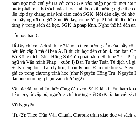
năm học mới chủ yếu là vở, còn SGK vào nhập học rồi mới hỏi t
buộc phải mua bộ sách nào. Học sinh bọn tôi thường nghe theo các
lên lớp dạy chẳng mấy khi cầm cuốn SGK. Nói đến đây, tôi nhớ l
có mấy người dự giờ. Sau tiết dạy, có người phê bình tôi lên lớp
từng ý trong sách để học, SGK là pháp lệnh. Nghe thế hệ đàn an
Tôi học ban C
Hồi ấy chỉ có sách sinh ngữ là mua theo hướng dẫn của thầy cô, t
nếu lên cấp 3 mà đi ban A, B thì chỉ học đến cuốn 4, còn ban C
Bá Kông dịch, Ziên Hồng Sài Gòn phát hành. Sinh ngữ 2 – Pháp 
ngữ và Văn minh Pháp – cuốn I) Ban Tu thư Tuấn Tú dịch và giả
SGK riêng biệt: Tâm lý học, Luận lý học, Đạo đức học và Siêu 
giả có trong chương trình học (như Nguyễn Công Trứ, Nguyễn 
đại học môn nghị luận văn chương(2).
Vấn đề đặt ra, nhận thức đúng đắn xem SGK là tài liệu tham khảo
Lâu nay, từ cấp bộ, người ta chủ trương viết SGK rồi lại viết sác
Võ Nguyên
(1), (2): Theo Trần Văn Chánh, Chương trình giáo dục và sách g