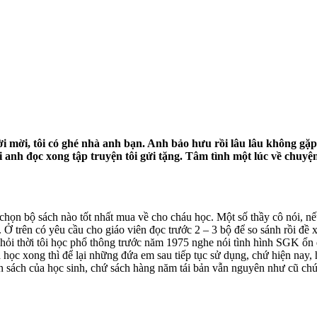
mời, tôi có ghé nhà anh bạn. Anh bảo hưu rồi lâu lâu không gặp b
 anh đọc xong tập truyện tôi gửi tặng. Tâm tình một lúc về chuy
chọn bộ sách nào tốt nhất mua về cho cháu học. Một số thầy cô nói, nếu
 trên có yêu cầu cho giáo viên đọc trước 2 – 3 bộ để so sánh rồi đề x
hỏi thời tôi học phổ thông trước năm 1975 nghe nói tình hình SGK ổn 
 học xong thì để lại những đứa em sau tiếp tục sử dụng, chứ hiện nay, 
n sách của học sinh, chứ sách hàng năm tái bản vẫn nguyên như cũ chứ