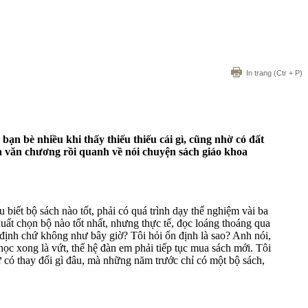
In trang
(Ctr + P)
ạn bè nhiều khi thấy thiếu thiếu cái gì, cũng nhờ có đất
ện văn chương rồi quanh về nói chuyện sách giáo khoa
 biết bộ sách nào tốt, phải có quá trình dạy thể nghiệm vài ba
uất chọn bộ nào tốt nhất, nhưng thực tế, đọc loáng thoáng qua
định chứ không như bây giờ? Tôi hỏi ổn định là sao? Anh nói,
học xong là vứt, thế hệ đàn em phải tiếp tục mua sách mới. Tôi
 có thay đổi gì đâu, mà những năm trước chỉ có một bộ sách,