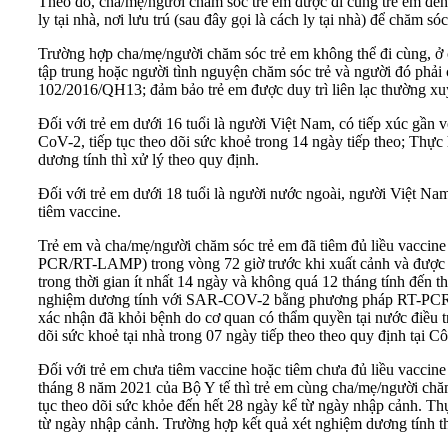
Theo đó, cha/mẹ/người chăm sóc trẻ em được đi cùng trẻ em đến cơ
ly tại nhà, nơi lưu trú (sau đây gọi là cách ly tại nhà) để chăm
Trường hợp cha/mẹ/người chăm sóc trẻ em không thể đi cùng, ở cù
tập trung hoặc người tình nguyện chăm sóc trẻ và người đó phải 
102/2016/QH13; đảm bảo trẻ em được duy trì liên lạc thường xuyê
Đối với trẻ em dưới 16 tuổi là người Việt Nam, có tiếp xúc gần
CoV-2, tiếp tục theo dõi sức khoẻ trong 14 ngày tiếp theo; Thực
dương tính thì xử lý theo quy định.
Đối với trẻ em dưới 18 tuổi là người nước ngoài, người Việt N
tiêm vaccine.
Trẻ em và cha/mẹ/người chăm sóc trẻ em đã tiêm đủ liều vacc
PCR/RT-LAMP) trong vòng 72 giờ trước khi xuất cảnh và được c
trong thời gian ít nhất 14 ngày và không quá 12 tháng tính đế
nghiệm dương tính với SAR-COV-2 bằng phương pháp RT-PCR mẫ
xác nhận đã khỏi bệnh do cơ quan có thẩm quyền tại nước điều tr
dõi sức khoẻ tại nhà trong 07 ngày tiếp theo theo quy định tạ
Đối với trẻ em chưa tiêm vaccine hoặc tiêm chưa đủ liều vacc
tháng 8 năm 2021 của Bộ Y tế thì trẻ em cùng cha/mẹ/người chăm s
tục theo dõi sức khỏe đến hết 28 ngày kể từ ngày nhập cảnh. T
từ ngày nhập cảnh. Trường hợp kết quả xét nghiệm dương tính th