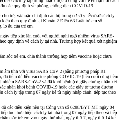
cơ sở cách ly tập trung hoặc được ở cùng với trẻ em tại nơi cách
 đầy đủ các quy định về phòng, chống dịch COVID-19.
ho trẻ, và/hoặc chỉ định cán bộ trong cơ sở y tế/cơ sở cách ly
u kiện theo quy định tại Khoản 2 Điều 63 Luật trẻ em số
 lo âu của trẻ em.
ừ ngày tiếp xúc lần cuối với người nghi ngờ nhiễm virus SARS-
heo quy định về cách ly tại nhà. Trường hợp kết quả xét nghiệm
m sóc trẻ em, chia thành trường hợp tiêm vaccine hoặc chưa
iệm âm tính với virus SARS-CoV-2 (bằng phương pháp RT-
 đã tiêm đủ liều vaccine phòng COVID-19 (liều cuối cùng tiêm
g bị nhiễm SARS-CoV-2 và đã khỏi bệnh (có giấy chứng nhận xét
xác nhận khỏi bệnh COVID-19 hoặc các giấy tờ tương đương
n cách ly tập trung 07 ngày kể từ ngày nhập cảnh, tiếp tục theo
g đủ các điều kiện nêu tại Công văn số 6288/BYT-MT ngày 04
ếp tục thực hiện cách ly tại nhà trong 07 ngày tiếp theo và tiếp
hăm sóc trẻ em vào ngày thứ nhất, ngày thứ 7, ngày thứ 14 kể