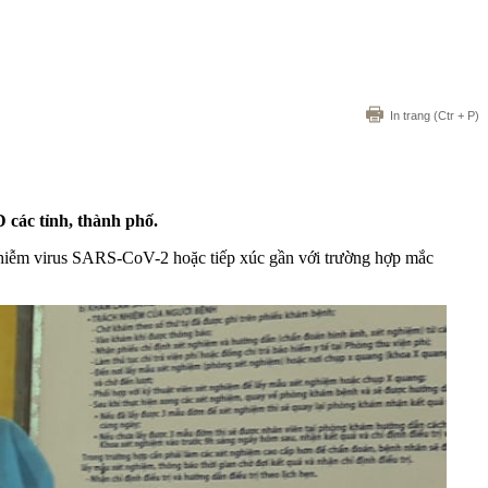
In trang
(Ctr + P)
 các tỉnh, thành phố.
bị nhiễm virus SARS-CoV-2 hoặc tiếp xúc gần với trường hợp mắc