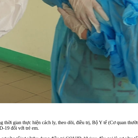
ong thời gian thực hiện cách ly, theo dõi, điều trị, Bộ Y tế (Cơ quan
-19 đối với trẻ em.