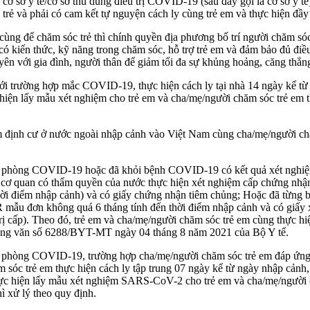
 sở y tế/cơ sở thu dung điều trị COVID-19 (sau đây gọi là cơ sở y tế)/
 sóc trẻ và phải có cam kết tự nguyện cách ly cùng trẻ em và thực hiện
ng để chăm sóc trẻ thì chính quyền địa phương bố trí người chăm sóc c
có kiến thức, kỹ năng trong chăm sóc, hỗ trợ trẻ em và đảm bảo đủ điề
n với gia đình, người thân để giảm tối đa sự khủng hoảng, căng thẳng,
 với trường hợp mắc COVID-19, thực hiện cách ly tại nhà 14 ngày kể t
 hiện lấy mẫu xét nghiệm cho trẻ em và cha/mẹ/người chăm sóc trẻ em t
am định cư ở nước ngoài nhập cảnh vào Việt Nam cùng cha/mẹ/người chă
ine phòng COVID-19 hoặc đã khỏi bệnh COVID-19 có kết quả xét ngh
ơ quan có thẩm quyền của nước thực hiện xét nghiệm cấp chứng nhận,
n thời điểm nhập cảnh) và có giấy chứng nhận tiêm chủng; Hoặc đã từn
u đơn không quá 6 tháng tính đến thời điểm nhập cảnh và có giấy 
ị cấp). Theo đó, trẻ em và cha/mẹ/người chăm sóc trẻ em cùng thực hiệ
i Công văn số 6288/BYT-MT ngày 04 tháng 8 năm 2021 của Bộ Y tế.
ine phòng COVID-19, trường hợp cha/mẹ/người chăm sóc trẻ em đáp ứn
óc trẻ em thực hiện cách ly tập trung 07 ngày kể từ ngày nhập cảnh, ti
hực hiện lấy mẫu xét nghiệm SARS-CoV-2 cho trẻ em và cha/mẹ/người c
ì xử lý theo quy định.