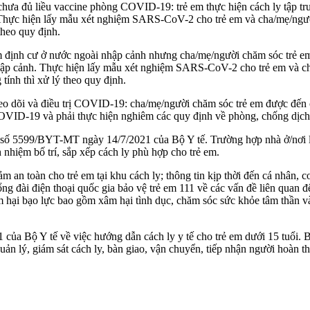
hưa đủ liều vaccine phòng COVID-19: trẻ em thực hiện cách ly tập t
eo. Thực hiện lấy mẫu xét nghiệm SARS-CoV-2 cho trẻ em và cha/mẹ/ngư
theo quy định.
m định cư ở nước ngoài nhập cảnh nhưng cha/mẹ/người chăm sóc trẻ em đ
hập cảnh. Thực hiện lấy mẫu xét nghiệm SARS-CoV-2 cho trẻ em và ch
ính thì xử lý theo quy định.
theo dõi và điều trị COVID-19: cha/mẹ/người chăm sóc trẻ em được đến 
 COVID-19 và phải thực hiện nghiêm các quy định về phòng, chống dịc
n số 5599/BYT-MT ngày 14/7/2021 của Bộ Y tế. Trường hợp nhà ở/nơi lư
 nhiệm bố trí, sắp xếp cách ly phù hợp cho trẻ em.
đảm an toàn cho trẻ em tại khu cách ly; thông tin kịp thời đến cá nhân
ng đài điện thoại quốc gia bảo vệ trẻ em 111 về các vấn đề liên quan 
m hại bạo lực bao gồm xâm hại tình dục, chăm sóc sức khỏe tâm thần và 
a Bộ Y tế về việc hướng dẫn cách ly y tế cho trẻ em dưới 15 tuổi. B
ản lý, giám sát cách ly, bàn giao, vận chuyển, tiếp nhận người hoàn t