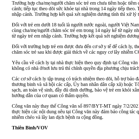
Trường hợp cha/mẹ/người chăm sóc trẻ em chưa tiêm hoặc tiêm c
cảnh; tiếp tục theo dõi sức khỏe tại nhà trong 14 ngày tiếp th
nhập cảnh. Trường hợp kết quả xét nghiệm dương tính thì xử lý 
Đối với trẻ em dưới 18 tuổi là người nước ngoài, người Việt Na
cùng cha/mẹ/người chăm sóc trẻ em trong 14 ngày kể từ ngày n
từ ngày trẻ em nhập cảnh. Trường hợp kết quả xét nghiệm dương t
Đối với trường hợp trẻ em được đưa đến cơ sở y tế để cách ly, 
chăm sóc trẻ sau khi được giải thích về các nguy cơ lây nhiễm
Yêu cầu về cách ly tại nhà thực hiện theo quy định tại Công vă
không có nhà ở/nơi lưu trú thì chính quyền địa phương chịu trách
Các cơ sở cách ly tập trung có trách nhiệm theo dõi, hỗ trợ bảo 
thương binh và xã hội các cấp, Ủy ban nhân dân cấp xã) hoặc Tổ
sạch, an toàn vệ sinh, đầy đủ dinh dưỡng, bảo vệ trẻ em khỏi xâ
hướng dẫn của cơ quan có thẩm quyền.
Công văn này thay thế Công văn số 897/BYT-MT ngày 7/2/2021 củ
thực hiện các nội dung nêu tại Công văn này đảm bảo công tác qu
nhiễm chéo và lây lan dịch bệnh ra cộng đồng.
Thiên Bình/VOV