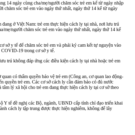
rung 14 ngày cùng cha/mẹ/người chăm sóc trẻ em kể từ ngày nhập
ời chăm sóc trẻ em vào ngày thứ nhất, ngày thứ 14 kể từ ngày
ang ở Việt Nam: trẻ em thực hiện cách ly tại nhà, nơi lưu trú
a/mẹ/người chăm sóc trẻ em vào ngày thứ nhất, ngày thứ 14 kể
cơ sở y tế để chăm sóc trẻ em và phải ký cam kết tự nguyện vào
h COVID-19 trong cơ sở y tế.
u trú không đáp ứng các điều kiện cách ly tại nhà hoặc trẻ em
, cơ quan có thẩm quyền bảo vệ trẻ em (Công an, cơ quan lao động-
đến quyền trẻ em. Các cơ sở cách ly cần đảm bảo có đủ nước
tâm lý xã hội cho trẻ em đang thực hiện cách ly tại cơ sở theo
ộ Y tế đề nghị các Bộ, ngành, UBND cấp tỉnh chỉ đạo triển khai
hành cách ly tập trung được thực hiện nghiêm, không để lây