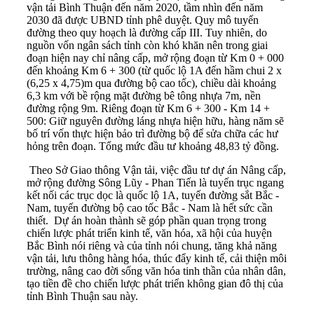
vận tải Bình Thuận đến năm 2020, tầm nhìn đến năm
2030 đã được UBND tỉnh phê duyệt. Quy mô tuyến
đường theo quy hoạch là đường cấp III. Tuy nhiên, do
nguồn vốn ngân sách tỉnh còn khó khăn nên trong giai
đoạn hiện nay chỉ nâng cấp, mở rộng đoạn từ Km 0 + 000
đến khoảng Km 6 + 300 (từ quốc lộ 1A đến hầm chui 2 x
(6,25 x 4,75)m qua đường bộ cao tốc), chiều dài khoảng
6,3 km với bề rộng mặt đường bê tông nhựa 7m, nền
đường rộng 9m. Riêng đoạn từ Km 6 + 300 - Km 14 +
500: Giữ nguyên đường láng nhựa hiện hữu, hàng năm sẽ
bố trí vốn thực hiện bảo trì đường bộ để sửa chữa các hư
hỏng trên đoạn. Tổng mức đầu tư khoảng 48,83 tỷ đồng.
Theo Sở Giao thông Vận tải, việc đầu tư dự án Nâng cấp,
mở rộng đường Sông Lũy - Phan Tiến là tuyến trục ngang
kết nối các trục dọc là quốc lộ 1A, tuyến đường sắt Bắc -
Nam, tuyến đường bộ cao tốc Bắc - Nam là hết sức cần
thiết. Dự án hoàn thành sẽ góp phần quan trọng trong
chiến lược phát triển kinh tế, văn hóa, xã hội của huyện
Bắc Bình nói riêng và của tỉnh nói chung, tăng khả năng
vận tải, lưu thông hàng hóa, thúc đẩy kinh tế, cải thiện môi
trường, nâng cao đời sống văn hóa tinh thần của nhân dân,
tạo tiền đề cho chiến lược phát triển không gian đô thị của
tỉnh Bình Thuận sau này.