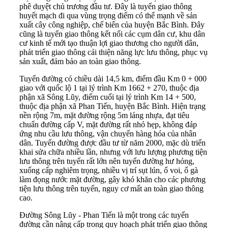
phê duyệt chủ trương đầu tư. Đây là tuyến giao thông
huyết mạch đi qua vùng trọng điểm có thế mạnh về sản
xuất cây công nghiệp, chế biến của huyện Bắc Bình. Đây
cũng là tuyến giao thông kết nối các cụm dân cư, khu dân
cư kinh tế mới tạo thuận lợi giao thương cho người dân,
phát triển giao thông cải thiện năng lực lưu thông, phục vụ
sản xuất, đảm bảo an toàn giao thông.
Tuyến đường có chiều dài 14,5 km, điểm đầu Km 0 + 000
giao với quốc lộ 1 tại lý trình Km 1662 + 270, thuộc địa
phận xã Sông Lũy, điểm cuối tại lý trình Km 14 + 500,
thuộc địa phận xã Phan Tiến, huyện Bắc Bình. Hiện trạng
nền rộng 7m, mặt đường rộng 5m láng nhựa, đạt tiêu
chuẩn đường cấp V, mặt đường rất nhỏ hẹp, không đáp
ứng nhu cầu lưu thông, vận chuyển hàng hóa của nhân
dân. Tuyến đường được đầu tư từ năm 2000, mặc dù triển
khai sửa chữa nhiều lần, nhưng với lưu lượng phương tiện
lưu thông trên tuyến rất lớn nên tuyến đường hư hỏng,
xuống cấp nghiêm trọng, nhiều vị trí sụt lún, ổ voi, ổ gà
làm đọng nước mặt đường, gây khó khăn cho các phương
tiện lưu thông trên tuyến, nguy cơ mất an toàn giao thông
cao.
Đường Sông Lũy - Phan Tiến là một trong các tuyến
đường cần nâng cấp trong quy hoạch phát triển giao thông