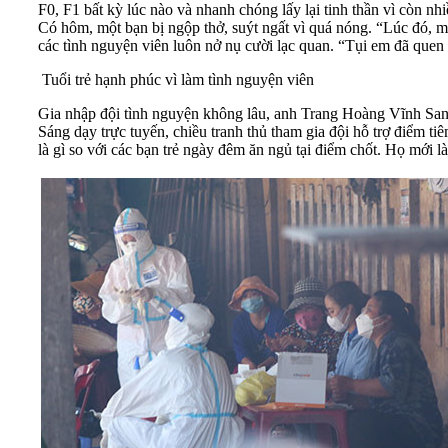
F0, F1 bất kỳ lúc nào và nhanh chóng lấy lại tinh thần vì còn nh
Có hôm, một bạn bị ngộp thở, suýt ngất vì quá nóng. “Lúc đó, mọ
các tình nguyện viên luôn nở nụ cười lạc quan. “Tụi em đã quen r
Tuổi trẻ hạnh phúc vì làm tình nguyện viên
Gia nhập đội tình nguyện không lâu, anh Trang Hoàng Vĩnh Sa
Sáng dạy trực tuyến, chiều tranh thủ tham gia đội hỗ trợ điểm ti
là gì so với các bạn trẻ ngày đêm ăn ngủ tại điểm chốt. Họ mới 