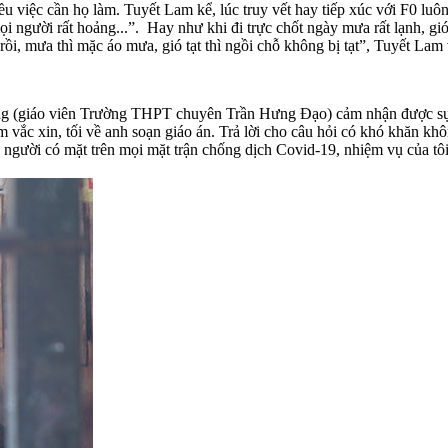
iều việc cần họ làm. Tuyết Lam kể, lúc truy vết hay tiếp xúc với F0 lu
i người rất hoảng...”. Hay như khi đi trực chốt ngày mưa rất lạnh, gió
ồi, mưa thì mặc áo mưa, gió tạt thì ngồi chỗ không bị tạt”, Tuyết Lam 
ng (giáo viên Trường THPT chuyên Trần Hưng Đạo) cảm nhận được sự v
êm vắc xin, tối về anh soạn giáo án. Trả lời cho câu hỏi có khó khăn k
là người có mặt trên mọi mặt trận chống dịch Covid-19, nhiệm vụ của tô