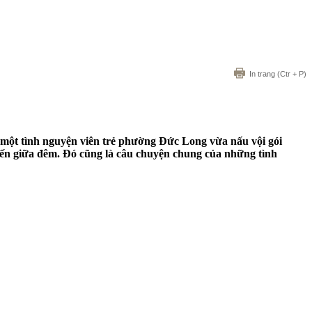
In trang
(Ctr + P)
- một tình nguyện viên trẻ phường Đức Long vừa nấu vội gói
 đến giữa đêm. Đó cũng là câu chuyện chung của những tình