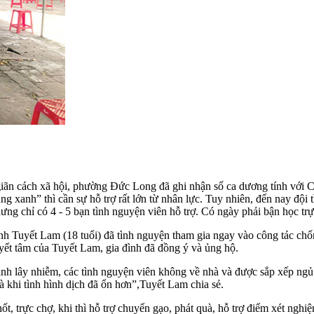
giãn cách xã hội, phường Đức Long đã ghi nhận số ca dương tính với C
 xanh” thì cần sự hỗ trợ rất lớn từ nhân lực. Tuy nhiên, đến nay đội t
ưng chỉ có 4 - 5 bạn tình nguyện viên hỗ trợ. Có ngày phải bận học trự
 Tuyết Lam (18 tuổi) đã tình nguyện tham gia ngay vào công tác chố
uyết tâm của Tuyết Lam, gia đình đã đồng ý và ủng hộ.
ánh lây nhiễm, các tình nguyện viên không về nhà và được sắp xếp ngủ
 khi tình hình dịch đã ổn hơn”,Tuyết Lam chia sẻ.
ốt, trực chợ, khi thì hỗ trợ chuyển gạo, phát quà, hỗ trợ điểm xét nghiệ