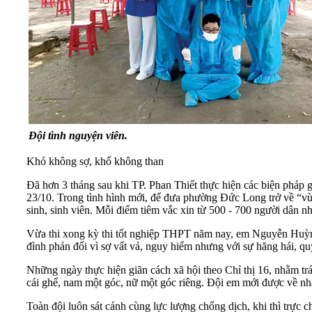
Đội tình nguyện viên.
Khó không sợ, khổ không than
Đã hơn 3 tháng sau khi TP. Phan Thiết thực hiện các biện pháp 
23/10. Trong tình hình mới, để đưa phường Đức Long trở về “vùng
sinh, sinh viên. Mỗi điểm tiêm vắc xin từ 500 - 700 người dân nh
Vừa thi xong kỳ thi tốt nghiệp THPT năm nay, em Nguyễn Huỳnh
đình phản đối vì sợ vất vả, nguy hiểm nhưng với sự hăng hái, q
Những ngày thực hiện giãn cách xã hội theo Chỉ thị 16, nhằm tr
cái ghế, nam một góc, nữ một góc riêng. Đội em mới được về nhà
Toàn đội luôn sát cánh cùng lực lượng chống dịch, khi thì trực ch