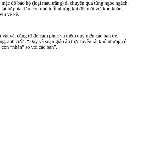
ôn mặc đồ bảo hộ (loại màu trắng) di chuyển qua từng ngóc ngách.
 tạt tứ phía. Dù còn nhỏ tuổi nhưng khi đối mặt với khó khăn,
vui vẻ kể.
ất vả, cũng từ đó cảm phục và thêm quý mến các bạn trẻ.
hông, anh cười: “Dạy và soạn giáo án trực tuyến rất khó nhưng có
i còn “nhàn” so với các bạn”.