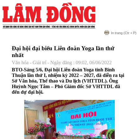
In trang
(Ctr + P)
Đại hội đại biểu Liên đoàn Yoga lần thứ
nhất
Văn hóa - Giải trí - Ngày đăng : 09:02, 06/06/2022
BTO-Sáng 5/6, Đại hội Liên đoàn Yoga tỉnh Bình
Thuận lần thứ I, nhiệm kỳ 2022 – 2027, đã diễn ra tại
Sở Văn hóa, Thể thao và Du lịch (VHTTDL). Ông
Huỳnh Ngọc Tâm – Phó Giám đốc Sở VHTTDL đã
đến dự đại hội.