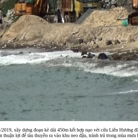
1/2019, xây dựng đoạn kè dài 450m kết hợp nạo vét cửa Liên Hương đ
n thuận lợi để tàu thuyền ra vào khu neo đậu, tránh trú trong mùa mưa 