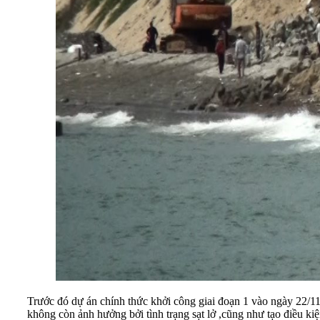
Trước đó dự án chính thức khởi công giai đoạn 1 vào ngày 22/1
không còn ảnh hưởng bởi tình trạng sạt lở ,cũng như tạo điều kiệ