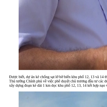
Được biết, dự án kè chống sạt lở bờ biển khu phố 12, 13 và 14 
Thủ tướng Chính phủ về việc phê duyệt chủ trương đầu tư các dự
xây dựng đoạn kè dài 1 km dọc khu phố 12, 13, 14 kết hợp nạo 