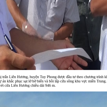
thị trấn Liên Hương, huyện Tuy Phong được đầu tư theo chương trình kh
 án khắc phục sạt lở bờ biển và bồi lấp cửa sông khu vực miền Trung. 
vét cửa Liên Hương chiều dài 946 m.