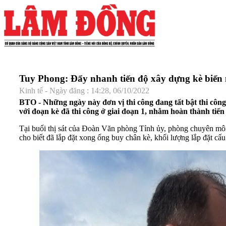
Tuy Phong: Đẩy nhanh tiến độ xây dựng kè biể
Kinh tế - Ngày đăng : 14:28, 06/10/2022
BTO - Những ngày này đơn vị thi công đang tất bật thi công
với đoạn kè đã thi công ở giai đoạn 1, nhằm hoàn thành tiế
Tại buổi thị sát của Đoàn Văn phòng Tỉnh ủy, phòng chuyên môn
cho biết đã lắp đặt xong ống buy chân kè, khối lượng lắp đặt c