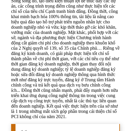
Song song đó, tạo điều kiện thuận lợi để thúc đẩy các dự
án, các công trình trọng điểm cũng như thực hiện tốt các
chỉ số của tiêu chí Cạnh tranh bình đẳng. Đồng thời, công
khai minh bạch hóa 100% thông tin, tài liệu là nâng cao
hiệu quả đào tạo hỗ trợ phát triển nguồn nhân lực cho
doanh nghiệp nhỏ và vừa; kịp thời tháo gỡ các khó khăn,
vướng mắc của doanh nghiệp. Mặt khác, phối hợp với các
sở, ngành và địa phương thực hiện Chương trình hành
động cắt giảm chi phí cho doanh nghiệp theo khuôn khổ
của 2 Nghị quyết số 139, số 35 của Chính phủ… Riêng về
đăng ký kinh doanh, có giải pháp thực hiện tốt chỉ số
thành phần về chi phí thời gian, với các chỉ tiêu cụ thể như
thời gian đăng ký doanh nghiệp, thời gian thay đổi nội
dung đăng ký doanh nghiệp; tỷ lệ doanh nghiệp đăng ký
hoặc sửa đổi đăng ký doanh nghiệp thông qua hình thức
mới như đăng ký trực tuyến, đăng ký ở Trung tâm Hành
chính công và trả kết quả qua dịch vụ bưu chính công
ích... Đồng thời cũng nhấn mạnh, phải đẩy mạnh hơn nữa
triển khai ứng dụng công nghệ thông tin trong việc cung
cấp dịch vụ công trực tuyến, nhất là các thủ tục liên quan
đến doanh nghiệp. Kết quả việc thực hiện trên của sở như
là 1 trong những mắt xích góp phần trong cải thiện chỉ số
PCI không chỉ của năm 2021.