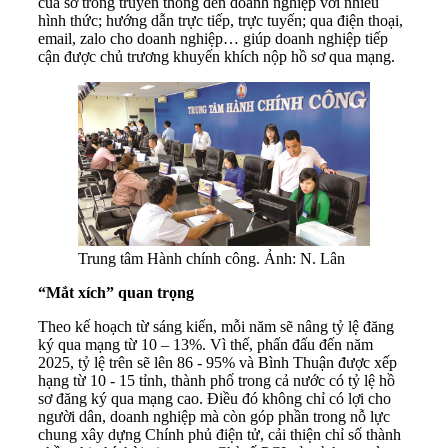
của sở trong truyền thông đến doanh nghiệp với nhiều
hình thức; hướng dẫn trực tiếp, trực tuyến; qua điện thoại,
email, zalo cho doanh nghiệp… giúp doanh nghiệp tiếp
cận được chủ trương khuyến khích nộp hồ sơ qua mạng.
Trung tâm Hành chính công. Ảnh: N. Lân
“Mắt xích” quan trọng
Theo kế hoạch từ sáng kiến, mỗi năm sẽ nâng tỷ lệ đăng
ký qua mạng từ 10 – 13%. Vì thế, phấn đấu đến năm
2025, tỷ lệ trên sẽ lên 86 - 95% và Bình Thuận được xếp
hạng từ 10 - 15 tỉnh, thành phố trong cả nước có tỷ lệ hồ
sơ đăng ký qua mạng cao. Điều đó không chỉ có lợi cho
người dân, doanh nghiệp mà còn góp phần trong nỗ lực
chung xây dựng Chính phủ điện tử, cải thiện chỉ số thành