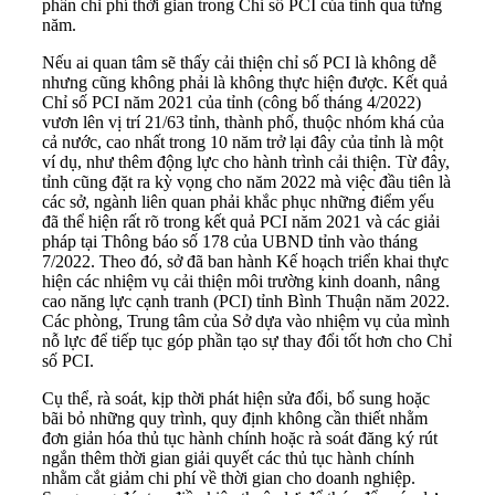
phần chi phí thời gian trong Chỉ số PCI của tỉnh qua từng
năm.
Nếu ai quan tâm sẽ thấy cải thiện chỉ số PCI là không dễ
nhưng cũng không phải là không thực hiện được. Kết quả
Chỉ số PCI năm 2021 của tỉnh (công bố tháng 4/2022)
vươn lên vị trí 21/63 tỉnh, thành phố, thuộc nhóm khá của
cả nước, cao nhất trong 10 năm trở lại đây của tỉnh là một
ví dụ, như thêm động lực cho hành trình cải thiện. Từ đây,
tỉnh cũng đặt ra kỳ vọng cho năm 2022 mà việc đầu tiên là
các sở, ngành liên quan phải khắc phục những điểm yếu
đã thể hiện rất rõ trong kết quả PCI năm 2021 và các giải
pháp tại Thông báo số 178 của UBND tỉnh vào tháng
7/2022. Theo đó, sở đã ban hành Kế hoạch triển khai thực
hiện các nhiệm vụ cải thiện môi trường kinh doanh, nâng
cao năng lực cạnh tranh (PCI) tỉnh Bình Thuận năm 2022.
Các phòng, Trung tâm của Sở dựa vào nhiệm vụ của mình
nỗ lực để tiếp tục góp phần tạo sự thay đổi tốt hơn cho Chỉ
số PCI.
Cụ thể, rà soát, kịp thời phát hiện sửa đổi, bổ sung hoặc
bãi bỏ những quy trình, quy định không cần thiết nhằm
đơn giản hóa thủ tục hành chính hoặc rà soát đăng ký rút
ngắn thêm thời gian giải quyết các thủ tục hành chính
nhằm cắt giảm chi phí về thời gian cho doanh nghiệp.