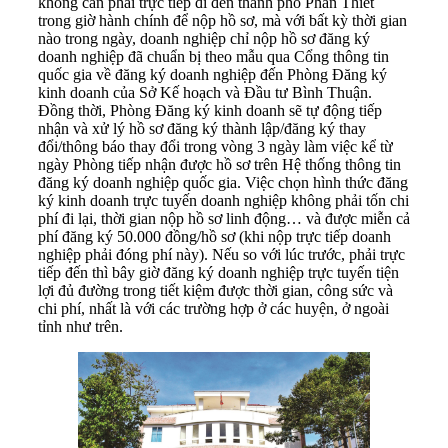
không cần phải trực tiếp đi đến thành phố Phan Thiết
trong giờ hành chính để nộp hồ sơ, mà với bất kỳ thời gian
nào trong ngày, doanh nghiệp chỉ nộp hồ sơ đăng ký
doanh nghiệp đã chuẩn bị theo mẫu qua Cổng thông tin
quốc gia về đăng ký doanh nghiệp đến Phòng Đăng ký
kinh doanh của Sở Kế hoạch và Đầu tư Bình Thuận.
Đồng thời, Phòng Đăng ký kinh doanh sẽ tự động tiếp
nhận và xử lý hồ sơ đăng ký thành lập/đăng ký thay
đổi/thông báo thay đổi trong vòng 3 ngày làm việc kể từ
ngày Phòng tiếp nhận được hồ sơ trên Hệ thống thông tin
đăng ký doanh nghiệp quốc gia. Việc chọn hình thức đăng
ký kinh doanh trực tuyến doanh nghiệp không phải tốn chi
phí đi lại, thời gian nộp hồ sơ linh động… và được miễn cả
phí đăng ký 50.000 đồng/hồ sơ (khi nộp trực tiếp doanh
nghiệp phải đóng phí này). Nếu so với lúc trước, phải trực
tiếp đến thì bây giờ đăng ký doanh nghiệp trực tuyến tiện
lợi đủ đường trong tiết kiệm được thời gian, công sức và
chi phí, nhất là với các trường hợp ở các huyện, ở ngoài
tỉnh như trên.