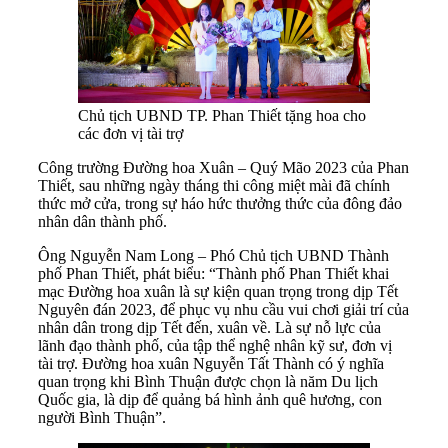
Chủ tịch UBND TP. Phan Thiết tặng hoa cho
các đơn vị tài trợ
Công trường Đường hoa Xuân – Quý Mão 2023 của Phan
Thiết, sau những ngày tháng thi công miệt mài đã chính
thức mở cửa, trong sự háo hức thưởng thức của đông đảo
nhân dân thành phố.
Ông Nguyễn Nam Long – Phó Chủ tịch UBND Thành
phố Phan Thiết, phát biểu: “Thành phố Phan Thiết khai
mạc Đường hoa xuân là sự kiện quan trọng trong dịp Tết
Nguyên đán 2023, để phục vụ nhu cầu vui chơi giải trí của
nhân dân trong dịp Tết đến, xuân về. Là sự nỗ lực của
lãnh đạo thành phố, của tập thể nghệ nhân kỹ sư, đơn vị
tài trợ. Đường hoa xuân Nguyễn Tất Thành có ý nghĩa
quan trọng khi Bình Thuận được chọn là năm Du lịch
Quốc gia, là dịp để quảng bá hình ảnh quê hương, con
người Bình Thuận”.