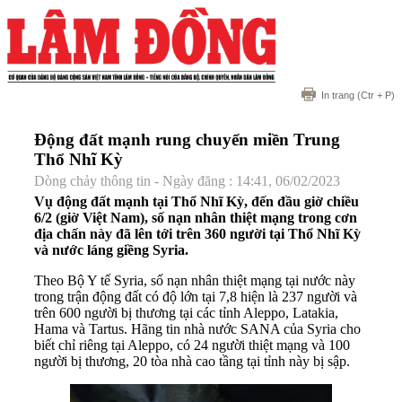
In trang
(Ctr + P)
Động đất mạnh rung chuyển miền Trung
Thổ Nhĩ Kỳ
Dòng chảy thông tin - Ngày đăng : 14:41, 06/02/2023
Vụ động đất mạnh tại Thổ Nhĩ Kỳ, đến đầu giờ chiều
6/2 (giờ Việt Nam), số nạn nhân thiệt mạng trong cơn
địa chấn này đã lên tới trên 360 người tại Thổ Nhĩ Kỳ
và nước láng giềng Syria.
Theo Bộ Y tế Syria, số nạn nhân thiệt mạng tại nước này
trong trận động đất có độ lớn tại 7,8 hiện là 237 người và
trên 600 người bị thương tại các tỉnh Aleppo, Latakia,
Hama và Tartus. Hãng tin nhà nước SANA của Syria cho
biết chỉ riêng tại Aleppo, có 24 người thiệt mạng và 100
người bị thương, 20 tòa nhà cao tầng tại tỉnh này bị sập.