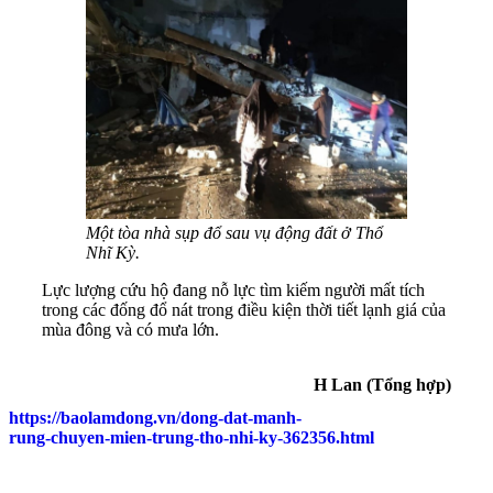
Một tòa nhà sụp đổ sau vụ động đất ở Thổ
Nhĩ Kỳ.
Lực lượng cứu hộ đang nỗ lực tìm kiếm người mất tích
trong các đống đổ nát trong điều kiện thời tiết lạnh giá của
mùa đông và có mưa lớn.
H Lan (Tổng hợp)
https://baolamdong.vn/dong-dat-manh-
rung-chuyen-mien-trung-tho-nhi-ky-362356.html