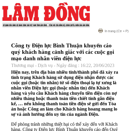
In trang
(Ctr + P)
Công ty Điện lực Bình Thuận khuyến cáo
quý khách hàng cảnh giác với các cuộc gọi
mạo danh nhân viên điện lực
Thương mại - Dịch vụ - Ngày đăng : 16:22, 20/06/2023
Hiện nay, trên địa bàn nhiều tỉnh/thành phố đã xảy ra
tình trạng Khách hàng sử dụng điện nhận được các
cuộc gọi (hoặc tin nhắn) từ số điện thoại lạ tự xưng là
nhân viên Điện lực gọi (hoặc nhắn tin) đến Khách
hàng và yêu cầu Khách hàng chuyển tiền điện còn nợ
nhiều tháng hoặc thanh toán tiền chiết tính gắn điện
kế, … nếu không thanh toán tiền điện sẽ gửi đến Tòa
án hoặc Công an làm cho Khách hàng hoang mang lo
sợ và ảnh hưởng đến uy tín của ngành Điện.
Để phòng tránh những thiệt hại có thể xảy đến với Khách
hàng, Công ty Điện lực Bình Thuận khuyến cáo đến Quý