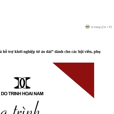
In trang
(Ctr + P)
hỗ trợ khởi nghiệp từ áo dài” dành cho các hội viên, phụ