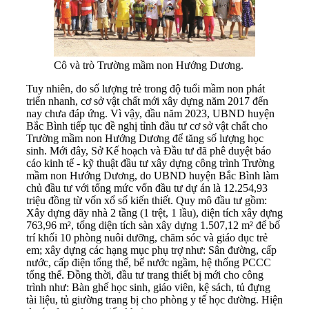
Cô và trò Trường mầm non Hướng Dương.
Tuy nhiên, do số lượng trẻ trong độ tuổi mầm non phát
triển nhanh, cơ sở vật chất mới xây dựng năm 2017 đến
nay chưa đáp ứng. Vì vậy, đầu năm 2023, UBND huyện
Bắc Bình tiếp tục đề nghị tỉnh đầu tư cơ sở vật chất cho
Trường mầm non Hướng Dương để tăng số lượng học
sinh. Mới đây, Sở Kế hoạch và Đầu tư đã phê duyệt báo
cáo kinh tế - kỹ thuật đầu tư xây dựng công trình Trường
mầm non Hướng Dương, do UBND huyện Bắc Bình làm
chủ đầu tư với tổng mức vốn đầu tư dự án là 12.254,93
triệu đồng từ vốn xổ số kiến thiết. Quy mô đầu tư gồm:
Xây dựng dãy nhà 2 tầng (1 trệt, 1 lầu), diện tích xây dựng
763,96 m², tổng diện tích sàn xây dựng 1.507,12 m² để bố
trí khối 10 phòng nuôi dưỡng, chăm sóc và giáo dục trẻ
em; xây dựng các hạng mục phụ trợ như: Sân đường, cấp
nước, cấp điện tổng thể, bể nước ngầm, hệ thống PCCC
tổng thể. Đồng thời, đầu tư trang thiết bị mới cho công
trình như: Bàn ghế học sinh, giáo viên, kệ sách, tủ đựng
tài liệu, tủ giường trang bị cho phòng y tế học đường. Hiện