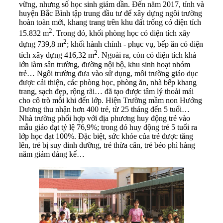
vững, nhưng số học sinh giảm dần. Đến năm 2017, tỉnh và
huyện Bắc Bình tập trung đầu tư để xây dựng ngôi trường
hoàn toàn mới, khang trang trên khu đất trống có diện tích
2
15.832 m
. Trong đó, khối phòng học có diện tích xây
2
dựng 739,8 m
; khối hành chính - phục vụ, bếp ăn có diện
2
tích xây dựng 416,32 m
. Ngoài ra, còn có diện tích khá
lớn làm sân trường, đường nội bộ, khu sinh hoạt nhóm
trẻ… Ngôi trường đưa vào sử dụng, môi trường giáo dục
được cải thiện, các phòng học, phòng ăn, nhà bếp khang
trang, sạch đẹp, rộng rãi… đã tạo được tâm lý thoải mái
cho cô trò mỗi khi đến lớp. Hiện Trường mầm non Hướng
Dương thu nhận hơn 400 trẻ, từ 25 tháng đến 5 tuổi…
Nhà trường phối hợp với địa phương huy động trẻ vào
mẫu giáo đạt tỷ lệ 76,9%; trong đó huy động trẻ 5 tuổi ra
lớp học đạt 100%. Đặc biệt, sức khỏe của trẻ được tăng
lên, trẻ bị suy dinh dưỡng, trẻ thừa cân, trẻ béo phì hàng
năm giảm đáng kể…