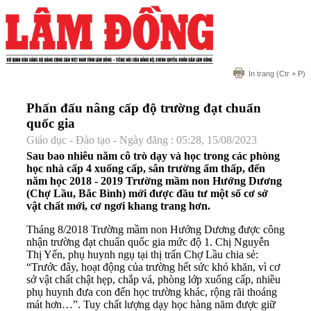
In trang
(Ctr + P)
Phấn đấu nâng cấp độ trường đạt chuẩn
quốc gia
Giáo dục - Đào tạo - Ngày đăng : 05:28, 15/08/2023
Sau bao nhiêu năm cô trò dạy và học trong các phòng
học nhà cấp 4 xuống cấp, sân trường ẩm thấp, đến
năm học 2018 - 2019 Trường mầm non Hướng Dương
(Chợ Lầu, Bắc Bình) mới được đầu tư một số cơ sở
vật chất mới, cơ ngơi khang trang hơn.
Tháng 8/2018 Trường mầm non Hướng Dương được công
nhận trường đạt chuẩn quốc gia mức độ 1. Chị Nguyễn
Thị Yến, phụ huynh ngụ tại thị trấn Chợ Lầu chia sẻ:
“Trước đây, hoạt động của trường hết sức khó khăn, vì cơ
sở vật chất chật hẹp, chắp vá, phòng lớp xuống cấp, nhiều
phụ huynh đưa con đến học trường khác, rộng rãi thoáng
mát hơn…”. Tuy chất lượng dạy học hàng năm được giữ