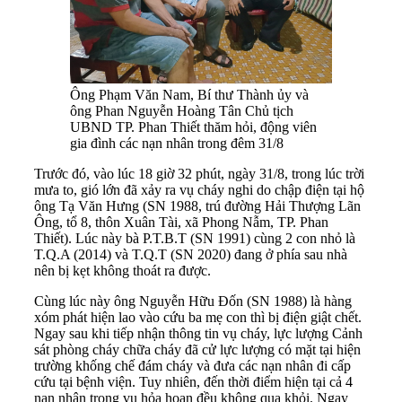
Ông Phạm Văn Nam, Bí thư Thành ủy và
ông Phan Nguyễn Hoàng Tân Chủ tịch
UBND TP. Phan Thiết thăm hỏi, động viên
gia đình các nạn nhân trong đêm 31/8
Trước đó, vào lúc 18 giờ 32 phút, ngày 31/8, trong lúc trời
mưa to, gió lớn đã xảy ra vụ cháy nghi do chập điện tại hộ
ông Tạ Văn Hưng (SN 1988, trú đường Hải Thượng Lãn
Ông, tổ 8, thôn Xuân Tài, xã Phong Nẫm, TP. Phan
Thiết). Lúc này bà P.T.B.T (SN 1991) cùng 2 con nhỏ là
T.Q.A (2014) và T.Q.T (SN 2020) đang ở phía sau nhà
nên bị kẹt không thoát ra được.
Cùng lúc này ông Nguyễn Hữu Đốn (SN 1988) là hàng
xóm phát hiện lao vào cứu ba mẹ con thì bị điện giật chết.
Ngay sau khi tiếp nhận thông tin vụ cháy, lực lượng Cảnh
sát phòng cháy chữa cháy đã cử lực lượng có mặt tại hiện
trường khống chế đám cháy và đưa các nạn nhân đi cấp
cứu tại bệnh viện. Tuy nhiên, đến thời điểm hiện tại cả 4
nạn nhân trong vụ hỏa hoạn đều không qua khỏi.
Ngay