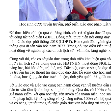
Học sinh được tuyên truyền, phổ biến giáo dục pháp luật v
Để thực hiện có hiệu quả chương trình, các cơ sở giáo dục đã qu
tốt công tác phổ biến GDPL. Đồng thời, thực hiện nội dung dạ
trình Giáo dục phổ thông 2018 (GDPT). Bên cạnh đó, ngành giáo 
thông qua di sản văn hóa năm 2023. Trong đó, tạo điều kiện thuận 
hoạt động về nguồn tại các di tích lịch sử - văn hóa, làng nghề, 
Cùng với đó, các cơ sở giáo dục trong tỉnh triển khai hiệu quả 
ngữ văn, lịch sử và thông qua các HĐTNHN, hoạt động NGLL. Kết
năng lực, hài hòa đức, trí, thể, mỹ. Đặc biệt, các cơ sở giáo dục
và truyền tải các thông tin giáo dục đạo đức lối sống cho học 
thi đua, học tập, giáo dục trách nhiệm, tình yêu quê hương đất n
Sở Giáo dục và Đào tạo cũng ban hành công văn về hướng dẫn sử 
dẫn tư vấn tâm lý cho học sinh phổ thông. Qua đó, có 100% cơ s
giá hạnh kiểm, kết quả học tập, rèn luyện của thanh niên, học si
thức pháp luật, kỹ năng sống và kỹ năng mềm; 100% cán bộ quản
và có năng lực tốt trong tổ chức giáo dục văn hóa ứng xử trong 