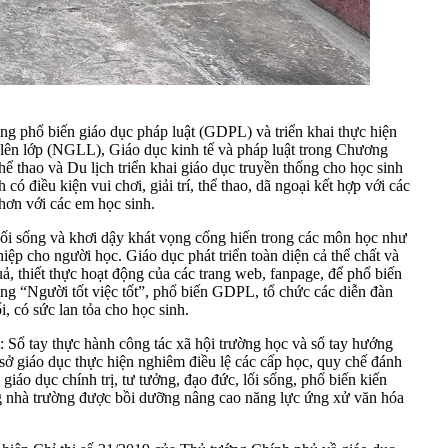
ung phổ biến giáo dục pháp luật (GDPL) và triển khai thực hiện
lên lớp (NGLL), Giáo dục kinh tế và pháp luật trong Chương
 thao và Du lịch triển khai giáo dục truyền thống cho học sinh
ó điều kiện vui chơi, giải trí, thể thao, dã ngoại kết hợp với các
 hơn với các em học sinh.
, lối sống và khơi dậy khát vọng cống hiến trong các môn học như
 cho người học. Giáo dục phát triển toàn diện cả thể chất và
quả, thiết thực hoạt động của các trang web, fanpage, để phổ biến
áng “Người tốt việc tốt”, phổ biến GDPL, tổ chức các diễn đàn
, có sức lan tỏa cho học sinh.
: Sổ tay thực hành công tác xã hội trường học và sổ tay hướng
sở giáo dục thực hiện nghiêm điều lệ các cấp học, quy chế đánh
iáo dục chính trị, tư tưởng, đạo đức, lối sống, phổ biến kiến
ng nhà trường được bồi dưỡng nâng cao năng lực ứng xử văn hóa