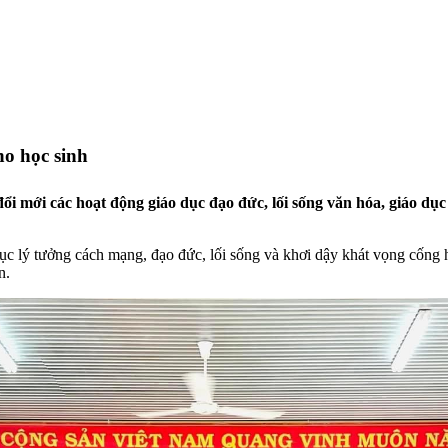
ho học sinh
đổi mới các hoạt động giáo dục đạo đức, lối sống văn hóa, giáo dụ
 lý tưởng cách mạng, đạo đức, lối sống và khơi dậy khát vọng cống hi
n.