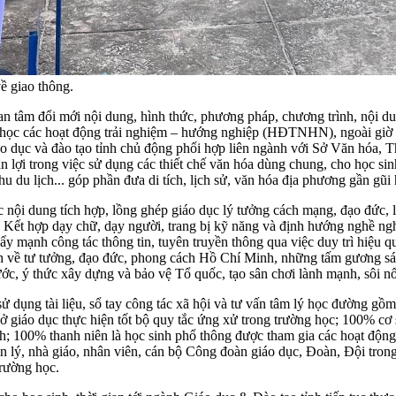
ề giao thông.
an tâm đổi mới nội dung, hình thức, phương pháp, chương trình, nội d
y học các hoạt động trải nghiệm – hướng nghiệp (HĐTNHN), ngoài giờ 
dục và đào tạo tỉnh chủ động phối hợp liên ngành với Sở Văn hóa, Thể
lợi trong việc sử dụng các thiết chế văn hóa dùng chung, cho học sinh c
khu du lịch... góp phần đưa di tích, lịch sử, văn hóa địa phương gần gũi
các nội dung tích hợp, lồng ghép giáo dục lý tưởng cách mạng, đạo đức
 hợp dạy chữ, dạy người, trang bị kỹ năng và định hướng nghề nghiệp
 đẩy mạnh công tác thông tin, tuyên truyền thông qua việc duy trì hiệu 
sinh về tư tưởng, đạo đức, phong cách Hồ Chí Minh, những tấm gương s
ước, ý thức xây dựng và bảo vệ Tổ quốc, tạo sân chơi lành mạnh, sôi nổi
dụng tài liệu, sổ tay công tác xã hội và tư vấn tâm lý học đường gồm
ở giáo dục thực hiện tốt bộ quy tắc ứng xử trong trường học; 100% cơ 
nh; 100% thanh niên là học sinh phổ thông được tham gia các hoạt động g
 lý, nhà giáo, nhân viên, cán bộ Công đoàn giáo dục, Đoàn, Đội tro
trường học.