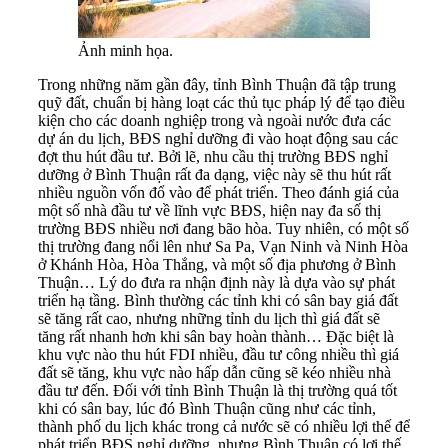
Ảnh minh họa.
Trong những năm gần đây, tỉnh Bình Thuận đã tập trung
quỹ đất, chuẩn bị hàng loạt các thủ tục pháp lý để tạo điều
kiện cho các doanh nghiệp trong và ngoài nước đưa các
dự án du lịch, BĐS nghỉ dưỡng đi vào hoạt động sau các
đợt thu hút đầu tư. Bởi lẽ, nhu cầu thị trường BĐS nghỉ
dưỡng ở Bình Thuận rất đa dạng, việc này sẽ thu hút rất
nhiều nguồn vốn đổ vào để phát triển. Theo đánh giá của
một số nhà đầu tư về lĩnh vực BĐS, hiện nay đa số thị
trường BĐS nhiều nơi đang bão hòa. Tuy nhiên, có một số
thị trường đang nổi lên như Sa Pa, Vạn Ninh và Ninh Hòa
ở Khánh Hòa, Hòa Thắng, và một số địa phương ở Bình
Thuận… Lý do đưa ra nhận định này là dựa vào sự phát
triển hạ tầng. Bình thường các tỉnh khi có sân bay giá đất
sẽ tăng rất cao, nhưng những tỉnh du lịch thì giá đất sẽ
tăng rất nhanh hơn khi sân bay hoàn thành… Đặc biệt là
khu vực nào thu hút FDI nhiều, đầu tư công nhiều thì giá
đất sẽ tăng, khu vực nào hấp dẫn cũng sẽ kéo nhiều nhà
đầu tư đến. Đối với tỉnh Bình Thuận là thị trường quá tốt
khi có sân bay, lúc đó Bình Thuận cũng như các tỉnh,
thành phố du lịch khác trong cả nước sẽ có nhiều lợi thế để
phát triển BĐS nghỉ dưỡng, nhưng Bình Thuận có lợi thế