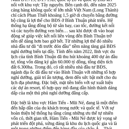
nối với khu vực Tây nguyên. Bên cạnh đó, đến năm 2025
cảng hàng không quốc tế lớn nhất Việt Nam (Long Thành)
chỉ cách Phan Thiết khoảng 1,5 giờ di chuyển bằng đường
bộ cũng là lợi thế cho BĐS ở Bình Thuận phát triển. Hệ
thống hạ tầng đồng bộ từ sân bay, cao tốc, đường kết nối
và các tuyến đường ven biển… sau khi được đi vào hoạt
động sẽ giúp việc kết nối liên vùng đến Bình Thuận trở
nên dễ dàng hơn bao giờ hết. Từ những lợi thế đó nhiều
nhà đầu tư đã “đi trước đón đầu” tiềm năng tăng giá BĐS
nghỉ dưỡng biển tại đây. Tính đến năm 2022, lĩnh vực du
lịch của tỉnh Bình Thuận đã thu hút khoảng 400 dự án đầu
tư, tổng vốn đăng ký gần 60.000 tỷ đồng, tổng diện tích
đất 6.300ha. Trong đó, có rất nhiều nhà đầu tư BĐS,
ngành địa ốc đã đầu tư vào Bình Thuận với những tổ hợp
nghỉ dưỡng, giải trí ấn tượng, đem đến sức bật mới cho du
lịch địa phương. Đặc biệt, mặt tiền biển với sự xuất hiện
các dự án resort, tổ hợp quy mô đang dần hình thành dáng
dấp của một thủ phủ nghỉ dưỡng đẳng cấp.
Đặc biệt là khu vực Hàm Tiến - Mũi Né, đang là một điểm
đến hấp dẫn của du khách trong nước và quốc tế. Với sự
hoàn thiện hệ thống hạ tầng cùng những ưu thế tự nhiên
vốn có, thời gian tới, Hàm Tiến - Mũi Né được kỳ vọng sẽ
phát triển đột phá, xứng đáng là khu du lịch quốc gia và là
một trong những điểm đến hàng đầu của châu Á – Thái