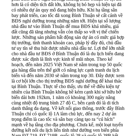
hơn là có diện tích đất lớn, không bị bó hẹp và hiện tại đã
có nhiều dự án quy mô đang hiện hữu. Khi hạ tầng sân
bay phát triển, cao tốc đã xong Bình Thuận sẽ cất cánh về
BĐS nghỉ dưỡng trong những năm tới. Hiện tại số lượng
nhà đầu tư vào Bình Thuận để mua BĐS khá nhiều, giá
đất cũng đã tăng nhưng vẫn còn thấp so với vị thế chiến
lược. Những sản phẩm bất động sản dự án có mức giá hợp
thị trường, tính thanh khoản cao, pháp lý đầy đủ, chủ đầu
tư uy tín sẽ thu hút được nhiều nhà đầu tư. Lợi thế lớn nhất
cho nhà đầu tư BĐS ở Bình Thuận đó là du lịch biển đang
được xác định là lĩnh vực kinh tế mũi nhọn. Theo kế
hoạch, đến năm 2025 Việt Nam sẽ nằm trong top 50 quốc
gia hàng đầu trên thế giới có năng lực cạnh tranh du lịch
biển và đến năm 2030 sẽ nằm trong top 30. Đây được xem
là cơ hội lớn cho thị trường BĐS nghỉ dưỡng để khai thác
tại Bình Thuận. Thực tế cho thấy, ưu thế về điều kiện tự
nhiên của Bình Thuận không hề kém cạnh khi sở hữu bờ
biển dài hơn 192km, 1 năm có khoảng 300 ngày nắng
cùng nhiệt độ trung bình 27 độ C, bên cạnh đó là di tích
danh thắng đa dạng. Về kết nối giao thông, trước đây Bình
Thuận chỉ có quốc lộ 1A làm chủ lực, đến nay 2 dự án
trọng điểm là cao tốc và sân bay càng tạo ra “cú hích”
mạnh về hạ tầng cho địa phương. Chưa kể, một loạt tuyến
đường kết nối du lịch liên tỉnh như đường ven biển phía
Nam ĐT.719, ĐT.719B, quốc lộ 28 và quốc lộ 28B kết