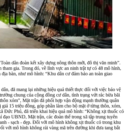
 “Toàn dân đoàn kết xây dựng nông thôn mới, đô thị văn minh”.
ham gia. Trong đó, về lĩnh vực an ninh trật tự có 48 mô hình,
ên địa bàn, như mô hình: “Khu dân cư đảm bảo an toàn giao
dân, đã mang lại những hiệu quả thiết thực đối với việc bảo vệ
trường chung của cộng đồng cư dân, tình trạng vứt rác bừa bãi
ào thôn xóm”, Mặt trận đã phối hợp vận động mạnh thường quân
 giá 15 triệu đồng, góp phần làm cho bộ mặt ở từng thôn, xóm,
xã Đức Phú, đã triển khai hiệu quả mô hình: “Không xịt thuốc cỏ
 đạo UBND, Mặt trận, các đoàn thể trong xã tập trung tuyên
nh - sạch - đẹp. Đối với mô hình không xịt thuốc cỏ trong khu
ối với mô hình không rải vàng mã trên đường khi đưa tang bắt