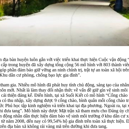
 địa bàn huyện luôn gắn với việc triển khai thực hiện Cuộc vận động
ấp trong huyện đã xây dựng tổng cộng 56 mô hình với 803 thành viên t
óp phần đảm bảo giữ vững an ninh chính trị, trật tự an toàn xã hội tr
Khu dân cư phòng, chống bạo lực gia đình”.
tham gia. Nhiều mô hình đã phát huy tính chủ động, sáng tạo của nhân 
n mới. Nhất là làm thay đổi nhận thức về vấn đề giữ gìn vệ sinh môi 
c cải thiện đáng kể. Điển hình, tại xã Suối Kiết có mô hình “Cổng ch
h có thu nhập, xây dựng được 9 cổng chào, bình quân mỗi cổng chào trị
 Phú học tập kinh nghiệm và triển khai tại địa phương. Ngoài ra, tại 
hi đưa tang”. Mô hình này được Mặt trận xã tham mưu cho Đảng ủy chỉ
ận động nhân dân thực hiện đảm bảo vệ sinh môi trường ở khu dân cư xa
từ năm 2008, đến nay có 99,54% hộ gia đình trên toàn xã thực hiện. Đ
rên địa bàn xã không rải vàng mã trên đường khi đưa tang.