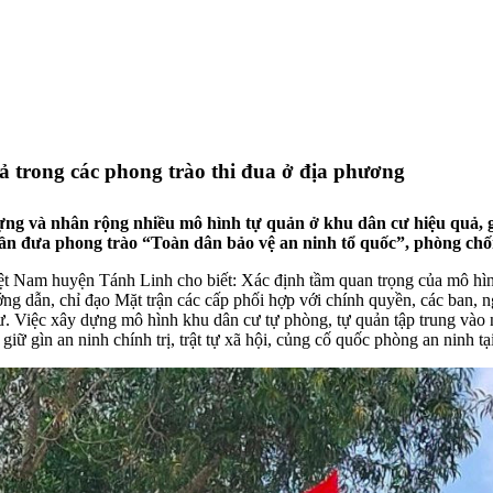
ả trong các phong trào thi đua ở địa phương
ựng và nhân rộng nhiều mô hình tự quản ở khu dân cư hiệu quả,
ần đưa phong trào “Toàn dân bảo vệ an ninh tổ quốc”, phòng chốn
 Nam huyện Tánh Linh cho biết: Xác định tầm quan trọng của mô hìn
 dẫn, chỉ đạo Mặt trận các cấp phối hợp với chính quyền, các ban, n
 cư. Việc xây dựng mô hình khu dân cư tự phòng, tự quản tập trung và
; giữ gìn an ninh chính trị, trật tự xã hội, củng cố quốc phòng an ninh t