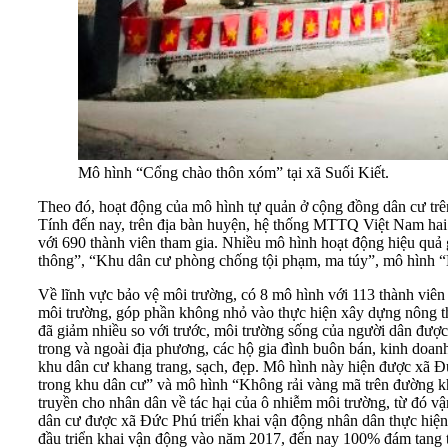
Mô hình “Cổng chào thôn xóm” tại xã Suối Kiết.
Theo đó, hoạt động của mô hình tự quản ở cộng đồng dân cư trên
Tính đến nay, trên địa bàn huyện, hệ thống MTTQ Việt Nam hai c
với 690 thành viên tham gia. Nhiều mô hình hoạt động hiệu quả g
thông”, “Khu dân cư phòng chống tội phạm, ma túy”, mô hình “
Về lĩnh vực bảo vệ môi trường, có 8 mô hình với 113 thành viên 
môi trường, góp phần không nhỏ vào thực hiện xây dựng nông thô
đã giảm nhiều so với trước, môi trường sống của người dân đượ
trong và ngoài địa phương, các hộ gia đình buôn bán, kinh doan
khu dân cư khang trang, sạch, đẹp. Mô hình này hiện được xã Đức
trong khu dân cư” và mô hình “Không rải vàng mã trên đường k
truyền cho nhân dân về tác hại của ô nhiễm môi trường, từ đó v
dân cư được xã Đức Phú triển khai vận động nhân dân thực hiện 
đầu triển khai vận động vào năm 2017, đến nay 100% đám tang t