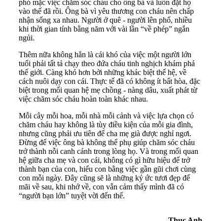
phó mặc việc chăm sóc cháu cho ông bà và luôn đặt họ
vào thế đã rồi. Ông bà vì yêu thương con cháu nên chấp
nhận sống xa nhau. Người ở quê - người lên phố, nhiều
khi thời gian tính bằng năm với vài lần “về phép” ngắn
ngủi.
Thêm nữa không hẳn là cái khó của việc một người lớn
tuổi phải tất tả chạy theo đứa cháu tinh nghịch khám phá
thế giới. Càng khó hơn bởi những khác biệt thế hệ, về
cách nuôi dạy con cái. Thực tế đã có không ít bất hòa, đặc
biệt trong mối quan hệ mẹ chồng - nàng dâu, xuất phát từ
việc chăm sóc cháu hoàn toàn khác nhau.
Mỗi cây mỗi hoa, mỗi nhà mỗi cảnh và việc lựa chọn có
chăm cháu hay không là tùy điều kiện của mỗi gia đình,
nhưng cũng phải ưu tiên để cha mẹ già được nghỉ ngơi.
Đừng để việc ông bà không thể phụ giúp chăm sóc cháu
trở thành nỗi canh cánh trong lòng họ. Và trong mối quan
hệ giữa cha mẹ và con cái, không có gì hữu hiệu để trở
thành bạn của con, hiểu con bằng việc gần gũi chơi cùng
con mỗi ngày. Đây cũng sẽ là những ký ức tươi đẹp để
mãi về sau, khi nhớ về, con vẫn cảm thấy mình đã có
“người bạn lớn” tuyệt vời đến thế.
Thục Anh