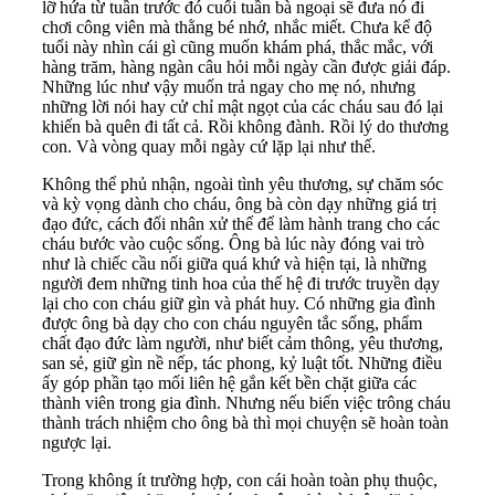
lỡ hứa từ tuần trước đó cuối tuần bà ngoại sẽ đưa nó đi
chơi công viên mà thằng bé nhớ, nhắc miết. Chưa kể độ
tuổi này nhìn cái gì cũng muốn khám phá, thắc mắc, với
hàng trăm, hàng ngàn câu hỏi mỗi ngày cần được giải đáp.
Những lúc như vậy muốn trả ngay cho mẹ nó, nhưng
những lời nói hay cử chỉ mật ngọt của các cháu sau đó lại
khiến bà quên đi tất cả. Rồi không đành. Rồi lý do thương
con. Và vòng quay mỗi ngày cứ lặp lại như thế.
Không thể phủ nhận, ngoài tình yêu thương, sự chăm sóc
và kỳ vọng dành cho cháu, ông bà còn dạy những giá trị
đạo đức, cách đối nhân xử thế để làm hành trang cho các
cháu bước vào cuộc sống. Ông bà lúc này đóng vai trò
như là chiếc cầu nối giữa quá khứ và hiện tại, là những
người đem những tinh hoa của thế hệ đi trước truyền dạy
lại cho con cháu giữ gìn và phát huy. Có những gia đình
được ông bà dạy cho con cháu nguyên tắc sống, phẩm
chất đạo đức làm người, như biết cảm thông, yêu thương,
san sẻ, giữ gìn nề nếp, tác phong, kỷ luật tốt. Những điều
ấy góp phần tạo mối liên hệ gắn kết bền chặt giữa các
thành viên trong gia đình. Nhưng nếu biến việc trông cháu
thành trách nhiệm cho ông bà thì mọi chuyện sẽ hoàn toàn
ngược lại.
Trong không ít trường hợp, con cái hoàn toàn phụ thuộc,