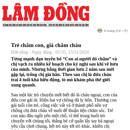
In trang
(Ctr + P)
Trẻ chăm con, già chăm cháu
Đời sống - Ngày đăng : 05:35, 15/11/2024
Từng mạnh dạn tuyên bố “Con ai người đó chăm” và
chị vạch ra nhiều kế hoạch cho kỳ nghỉ sau khi về hưu
của mình. Nhưng bẵng thời gian hơn 2 năm sau mới
gặp lại, trông chị già hẳn. Theo sau chị là đứa cháu
trai 4 tuổi khá hiếu động, tò mò khám phá thế giới
xung quanh.
Sau một lúc trò chuyện mới biết đó là cháu ngoại, con của
đứa con gái út. Hiện hai vợ chồng đã ly hôn. Thương con
gái tuổi còn trẻ, công việc vất vả ở thành phố nên vợ
chồng chị đưa cháu về nuôi để thuận tiện chăm sóc. Trẻ
con nào đâu ngồi yên một chỗ, vì thế trong buổi trò
chuyện với chúng tôi, thằng bé cứ quấn lấy tay bà ngoại
yêu cầu chơi chung, hết trò này tới trò khác, khiến chị