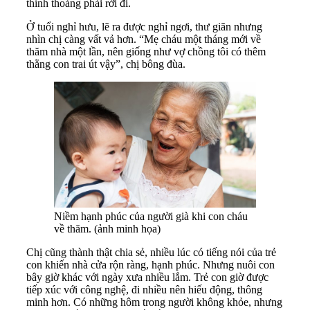
thỉnh thoảng phải rời đi.
Ở tuổi nghỉ hưu, lẽ ra được nghỉ ngơi, thư giãn nhưng
nhìn chị càng vất vả hơn. “Mẹ cháu một tháng mới về
thăm nhà một lần, nên giống như vợ chồng tôi có thêm
thằng con trai út vậy”, chị bông đùa.
Niềm hạnh phúc của người già khi con cháu
về thăm. (ảnh minh họa)
Chị cũng thành thật chia sẻ, nhiều lúc có tiếng nói của trẻ
con khiến nhà cửa rộn ràng, hạnh phúc. Nhưng nuôi con
bây giờ khác với ngày xưa nhiều lắm. Trẻ con giờ được
tiếp xúc với công nghệ, đi nhiều nên hiếu động, thông
minh hơn. Có những hôm trong người không khỏe, nhưng