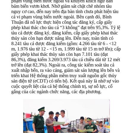
phạm vùng biển nước ngoài và khuyến khích ngư dân
bám biển vươn khơi. Nhờ giám sát chặt chẽ nhóm tàu
nguy cơ cao, đến nay trên địa bàn tỉnh chưa phát hiện tàu
cá vi phạm vùng biển nước ngoài. Bên cạnh đó, Bình
Thuận đã nỗ lực thực hiện công tác đăng ký, cấp giấy
phép khai thác cho tàu cá “3 không” đạt trên 95,3%. Tỷ lệ
tàu cá được đăng ký, đăng kiểm, cấp giấy phép khai thác
thủy sản còn hạn được nâng lên. Đến nay, toàn tỉnh có
8.241 tàu cá được đăng kiểm (gồm: 4.266 tàu từ 6 - <12
m, 1.976 tàu từ 12 - <15 m, 1.999 tàu từ 15 m trở lên); cấp
giấy phép khai thác thủy sản còn hạn 7.101 tàu (đạt
86,3%), đăng kiểm 3.269/3.973 tàu cá chiều dài từ 12 mét
trở lên (đạt 82,3%). Ngoài ra, công tác kiểm soát tàu cá
xuất nhập bến, ra vào cảng, giám sát sản lượng lên bến và
triển khai Hệ thống phần mềm truy xuất nguồn gốc thủy
sản điện tử (eCDT) có tiến bộ. Kết quả này là nhờ sự vào
cuộc quyết liệt của cả hệ thống chính trị, sự nỗ lực, cố
gắng của các ngành chức năng, các địa phương.