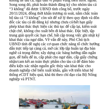
không để tàu cá, ngư dân vi phạm vùng biển nước ngoài.
Song song đó, phải hoàn thành đăng ký cho nhóm tàu cá
“3 không” đã được UBND tỉnh công bố, trước ngày
20/11/2024, đồng thời khẩn trương rà soát, nắm chắc toàn
bộ tàu cá “3 không” còn sót để xử lý theo quy định và đôn
đốc các tàu cá đã đăng ký nhưng chưa có/hết hạn giấy
phép khai thác thực hiện các thủ tục để cấp lại, kiểm soát
chặt chẽ, không cho xuất bến đi khai thác. Đặc biệt, tập
trung giải quyết các hạn chế, bất cập trong việc ghi nhật ký
khai thác của ngư dân. Về vấn đề này, Phó Chủ tịch
UBND tỉnh đề nghị các cơ quan chức năng tổ chức hướng
dẫn trực tiếp tại cảng cá, mở các lớp tập huấn tại địa bàn
nghề cá trọng điểm; xây dựng các bảng hướng dẫn ngắn
gọn, dễ hiểu để in, cấp phát cho ngư dân, cấp giấy chứng
nhận/cam kết an toàn thực phẩm cho tàu cá để đảm bảo
điều kiện xác nhận nguồn gốc thủy sản khai thác cho
doanh nghiệp chế biến xuất khẩu, gắn với triển khai hệ
thống eCDT hiệu quả, khả thi theo chỉ đạo của Bộ Nông
nghiệp và PTNT.