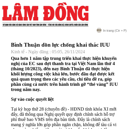
In trang
(Ctr + P)
Bình Thuận dồn lực chống khai thác IUU
Kinh tế - Ngày đăng : 05:05, 26/11/2024
Qua hơn 1 năm tập trung triển khai thực hiện khuyến
nghị của EC sau đợt thanh tra tại Việt Nam lần thứ 4
(tháng 10/2023), đến nay Bình Thuận đã thực hiện
khối lượng công việc khá lớn, bước đầu đạt được kết
quả quan trọng theo các yêu cầu, chỉ tiêu đề ra, góp
phần cùng cả nước trên hành trình gỡ “thẻ vàng” IUU
trong năm nay.
Sự vào cuộc quyết liệt
Tại kỳ họp thứ 28 (chuyên đề) - HĐND tỉnh khóa XI mới
đây, đã thông qua Nghị quyết quy định chính sách hỗ trợ
phí thuê bao VMS trên địa bàn tỉnh. Đây là chính sách
mang ý nghĩa lớn góp phần ngăn chặn, không để tàu cá vi