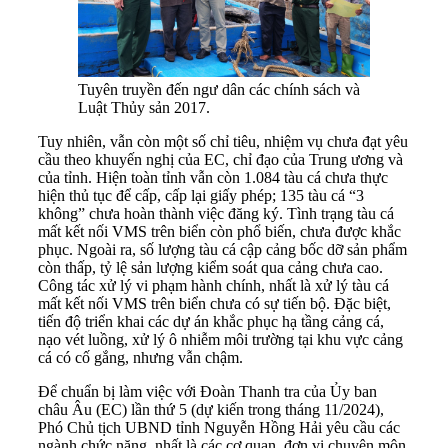
Tuyên truyền đến ngư dân các chính sách và
Luật Thủy sản 2017.
Tuy nhiên, vẫn còn một số chỉ tiêu, nhiệm vụ chưa đạt yêu
cầu theo khuyến nghị của EC, chỉ đạo của Trung ương và
của tỉnh. Hiện toàn tỉnh vẫn còn 1.084 tàu cá chưa thực
hiện thủ tục để cấp, cấp lại giấy phép; 135 tàu cá “3
không” chưa hoàn thành việc đăng ký. Tình trạng tàu cá
mất kết nối VMS trên biển còn phổ biến, chưa được khắc
phục. Ngoài ra, số lượng tàu cá cập cảng bốc dỡ sản phẩm
còn thấp, tỷ lệ sản lượng kiểm soát qua cảng chưa cao.
Công tác xử lý vi phạm hành chính, nhất là xử lý tàu cá
mất kết nối VMS trên biển chưa có sự tiến bộ. Đặc biệt,
tiến độ triển khai các dự án khắc phục hạ tầng cảng cá,
nạo vét luồng, xử lý ô nhiễm môi trường tại khu vực cảng
cá có cố gắng, nhưng vẫn chậm.
Để chuẩn bị làm việc với Đoàn Thanh tra của Ủy ban
châu Âu (EC) lần thứ 5 (dự kiến trong tháng 11/2024),
Phó Chủ tịch UBND tỉnh Nguyễn Hồng Hải yêu cầu các
ngành chức năng, nhất là các cơ quan, đơn vị chuyên môn