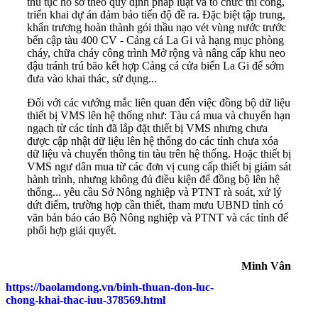
thủ tục hồ sơ theo quy định pháp luật và tổ chức thi công,
triển khai dự án đảm bảo tiến độ đề ra. Đặc biệt tập trung,
khẩn trương hoàn thành gói thầu nạo vét vùng nước trước
bến cập tàu 400 CV - Cảng cá La Gi và hạng mục phòng
cháy, chữa cháy công trình Mở rộng và nâng cấp khu neo
đậu tránh trú bão kết hợp Cảng cá cửa biển La Gi để sớm
đưa vào khai thác, sử dụng...
Đối với các vướng mắc liên quan đến việc đồng bộ dữ liệu
thiết bị VMS lên hệ thống như: Tàu cá mua và chuyển hạn
ngạch từ các tỉnh đã lắp đặt thiết bị VMS nhưng chưa
được cập nhật dữ liệu lên hệ thống do các tỉnh chưa xóa
dữ liệu và chuyển thông tin tàu trên hệ thống. Hoặc thiết bị
VMS ngư dân mua từ các đơn vị cung cấp thiết bị giám sát
hành trình, nhưng không đủ điều kiện để đồng bộ lên hệ
thống... yêu cầu Sở Nông nghiệp và PTNT rà soát, xử lý
dứt điểm, trường hợp cần thiết, tham mưu UBND tỉnh có
văn bản báo cáo Bộ Nông nghiệp và PTNT và các tỉnh để
phối hợp giải quyết.
Minh Vân
https://baolamdong.vn/binh-thuan-don-luc-
chong-khai-thac-iuu-378569.html