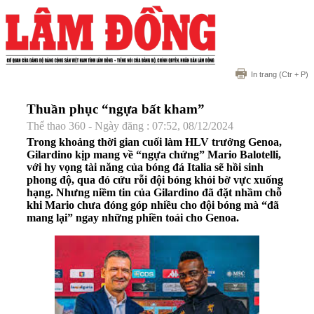
In trang
(Ctr + P)
Thuần phục “ngựa bất kham”
Thể thao 360 - Ngày đăng : 07:52, 08/12/2024
Trong khoảng thời gian cuối làm HLV trưởng Genoa,
Gilardino kịp mang về “ngựa chứng” Mario Balotelli,
với hy vọng tài năng của bóng đá Italia sẽ hồi sinh
phong độ, qua đó cứu rỗi đội bóng khỏi bờ vực xuống
hạng. Nhưng niềm tin của Gilardino đã đặt nhầm chỗ
khi Mario chưa đóng góp nhiều cho đội bóng mà “đã
mang lại” ngay những phiền toái cho Genoa.