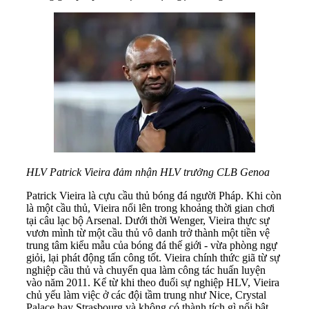
HLV Patrick Vieira đảm nhận HLV trưởng CLB Genoa
Patrick Vieira là cựu cầu thủ bóng đá người Pháp. Khi còn
là một cầu thủ, Vieira nổi lên trong khoảng thời gian chơi
tại câu lạc bộ Arsenal. Dưới thời Wenger, Vieira thực sự
vươn mình từ một cầu thủ vô danh trở thành một tiền vệ
trung tâm kiểu mẫu của bóng đá thế giới - vừa phòng ngự
giỏi, lại phát động tấn công tốt. Vieira chính thức giã từ sự
nghiệp cầu thủ và chuyển qua làm công tác huấn luyện
vào năm 2011. Kể từ khi theo đuổi sự nghiệp HLV, Vieira
chủ yếu làm việc ở các đội tầm trung như Nice, Crystal
Palace hay Strasbourg và không có thành tích gì nổi bật.