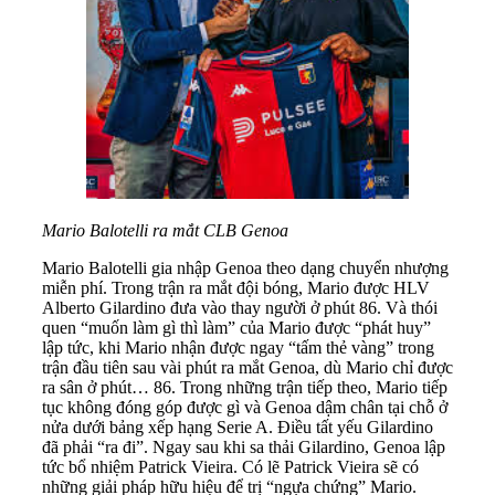
Mario Balotelli ra mắt CLB Genoa
Mario Balotelli gia nhập Genoa theo dạng chuyển nhượng
miễn phí. Trong trận ra mắt đội bóng, Mario được HLV
Alberto Gilardino đưa vào thay người ở phút 86. Và thói
quen “muốn làm gì thì làm” của Mario được “phát huy”
lập tức, khi Mario nhận được ngay “tấm thẻ vàng” trong
trận đầu tiên sau vài phút ra mắt Genoa, dù Mario chỉ được
ra sân ở phút… 86. Trong những trận tiếp theo, Mario tiếp
tục không đóng góp được gì và Genoa dậm chân tại chỗ ở
nửa dưới bảng xếp hạng Serie A. Điều tất yếu Gilardino
đã phải “ra đi”. Ngay sau khi sa thải Gilardino, Genoa lập
tức bổ nhiệm Patrick Vieira. Có lẽ Patrick Vieira sẽ có
những giải pháp hữu hiệu để trị “ngựa chứng” Mario.