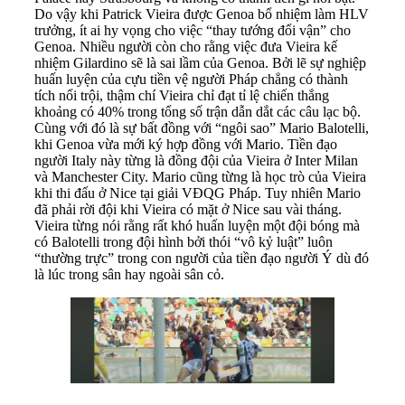
Do vậy khi Patrick Vieira được Genoa bổ nhiệm làm HLV
trưởng, ít ai hy vọng cho việc “thay tướng đổi vận” cho
Genoa. Nhiều người còn cho rằng việc đưa Vieira kế
nhiệm Gilardino sẽ là sai lầm của Genoa. Bởi lẽ sự nghiệp
huấn luyện của cựu tiền vệ người Pháp chẳng có thành
tích nổi trội, thậm chí Vieira chỉ đạt tỉ lệ chiến thắng
khoảng có 40% trong tổng số trận dẫn dắt các câu lạc bộ.
Cùng với đó là sự bất đồng với “ngôi sao” Mario Balotelli,
khi Genoa vừa mới ký hợp đồng với Mario. Tiền đạo
người Italy này từng là đồng đội của Vieira ở Inter Milan
và Manchester City. Mario cũng từng là học trò của Vieira
khi thi đấu ở Nice tại giải VĐQG Pháp. Tuy nhiên Mario
đã phải rời đội khi Vieira có mặt ở Nice sau vài tháng.
Vieira từng nói rằng rất khó huấn luyện một đội bóng mà
có Balotelli trong đội hình bởi thói “vô kỷ luật” luôn
“thường trực” trong con người của tiền đạo người Ý dù đó
là lúc trong sân hay ngoài sân cỏ.