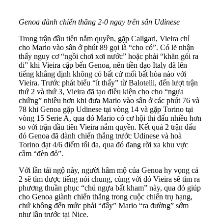
Genoa dành chiến thắng 2-0 ngay trên sân Udinese
Trong trận đầu tiên nắm quyền, gặp Caligari, Vieira chỉ
cho Mario vào sân ở phút 89 gọi là “cho có”. Có lẽ nhận
thấy nguy cơ “ngồi chơi xơi nước” hoặc phải “khăn gói ra
đi” khi Vieira cập bến Genoa, nên tiền đạo Italy đã lên
tiếng khẳng định không có bất cứ mối bất hòa nào với
Vieira. Trước phát biểu “ít thấy” từ Balotelli, đến lượt trận
thứ 2 và thứ 3, Vieira đã tạo điều kiện cho cho “ngựa
chứng” nhiều hơn khi đưa Mario vào sân ở các phút 76 và
78 khi Genoa gặp Udinese tại vòng 14 và gặp Torino tại
vòng 15 Serie A, qua đó Mario có cơ hội thi đấu nhiều hơn
so với trận đầu tiên Vieira nắm quyền. Kết quả 2 trận đấu
đó Genoa đã dành chiến thắng trước Udinese và hoà
Torino đạt 4/6 điểm tối đa, qua đó đang rời xa khu vực
cầm “đèn đỏ”.
Với lần tái ngộ này, người hâm mộ của Genoa hy vọng cả
2 sẽ tìm được tiếng nói chung, cùng với đó Vieira sẽ tìm ra
phương thuần phục “chú ngựa bất kham” này, qua đó giúp
cho Genoa giành chiến thắng trong cuộc chiến trụ hạng,
chứ không đến mức phải “đẩy” Mario “ra đường” sớm
như lần trước tại Nice.