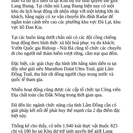
thao và du lịch diễn ra tại Khu dự trữ sinh quyển thế giới
Lang Biang. Tại chân núi Lang Biang hiện nay có một
khu du lịch hoạt động rất nhộn nhịp với một lượng lớn du
khách, hằng ngày có xe vận chuyển lên đỉnh Radar để
ngắm toàn cảnh trên cao các phường khu vực Đà Lạt, khu
vực hồ Đan Kia.
Tại các buôn làng dưới chân núi có các đội cồng chiêng
hoạt động theo hình thức xã hội hoá phục vụ du khách;
Vườn Quốc gia Bidoup - Núi Bà cũng tổ chức các chuyến
đi cho người mê thám hiểm vượt rừng, cắm trại qua đêm.
Đặc biệt, các giải chạy địa hình lớn hằng năm diễn ra tại
đây như giải siêu Marathon Dalat Ultra Trail, giải Lâm
Đồng Trail, thu hút rất đông người chạy trong nước và
quốc tế tham gia.
Nhiều hoạt động cũng được các cấp tổ chức tại Công viên
Địa chất toàn cầu Đắk Nông trong thời gian qua.
Đã đến lúc ngành chức năng của tỉnh Lâm Đồng cần có
giải pháp kết nối để phát huy thế mạnh của 2 địa điểm đặc
biệt này.
Thống kê cho thấy, có trên 1.940 loài thực vật thuộc 825
chi và 180 họ tại Khu dự trữ sinh quyển thế giới Lang