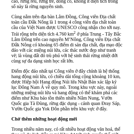
cao, rừng rêu, rừng tre, đồng cỏ, không ít diện tích trong
số này là rừng nguyên sinh.
Cùng nằm trên địa bàn Lâm Đồng, Công viên Địa chất
toàn cầu Đắk Nông là 1 trong 4 công viên địa chất toàn
cầu của Việt Nam được UNESCO công nhận cho tới nay.
2
Trải rộng trên diện tích 4.760 km
ở phía Trung - Tây Bắc
Lâm Đồng trên cao nguyên M’Nông, Công viên Địa chất
Đắk Nông có khoảng 65 điểm di sản địa chất, địa mạo độc
đáo với các miệng núi lửa, các thác nước đẹp như tranh
vẽ; là vùng đất đỏ trù phú với hệ sinh thái rừng nhiệt đới
cùng sự đa dạng sinh học rất lớn.
Điểm độc đáo nhất tại Công viên ở đây chính là hệ thống
hang động núi lửa, có chiều dài tổng cộng khoảng 10 km,
được Hiệp hội Hang động Núi lửa Nhật Bản xác lập kỷ
lục Đông Nam Á về quy mô. Trong khu vực này, ngoài
những miệng núi lửa và hang động có thể khám phá các
điểm như Khu bảo tồn thiên nhiên Nâm Nung, Vườn
Quốc gia Tà Đùng, rừng đặc dụng - cảnh quan Đray Sáp,
Vườn Quốc gia Yok Đôn phần trên khu vực ở đây.
Chờ thêm những hoạt động mới
Trong nhiều năm nay, có rất nhiều hoạt động văn hoá, thể