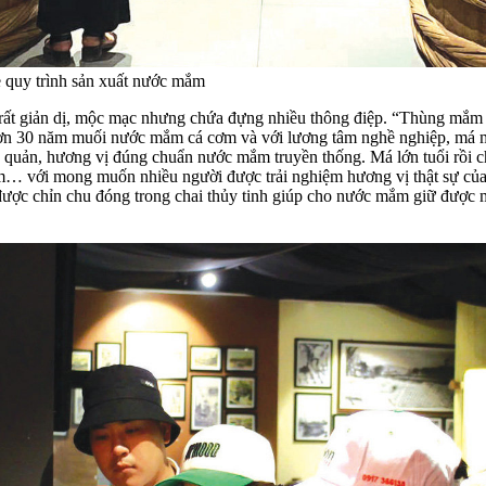
e quy trình sản xuất nước mắm
ất giản dị, mộc mạc nhưng chứa đựng nhiều thông điệp. “Thùng mắm c
ơn 30 năm muối nước mắm cá cơm và với lương tâm nghề nghiệp, má mầ
o quản, hương vị đúng chuẩn nước mắm truyền thống. Má lớn tuổi rồi c
hơm… với mong muốn nhiều người được trải nghiệm hương vị thật sự củ
ợc chỉn chu đóng trong chai thủy tinh giúp cho nước mắm giữ được mùi