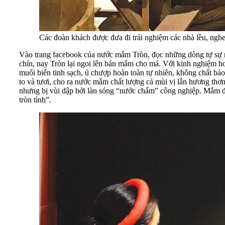
Các đoàn khách được đưa đi trải nghiệm các nhà lều, ngh
Vào trang facebook của nước mắm Tròn, đọc những dòng tự sự r
chín, nay Tròn lại ngoi lên bán mắm cho má. Với kinh nghiệm h
muối biển tinh sạch, ủ chượp hoàn toàn tự nhiên, không chất bả
to và tươi, cho ra nước mắm chất lượng cả mùi vị lẫn hương t
nhưng bị vùi dập bởi làn sóng “nước chấm” công nghiệp. Mắm đư
tròn tình”.