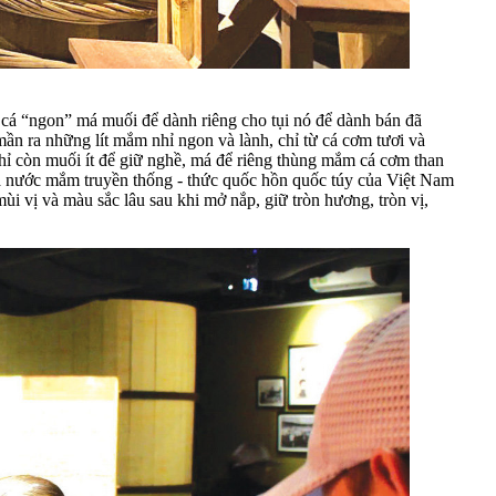
á “ngon” má muối để dành riêng cho tụi nó để dành bán đã
n ra những lít mắm nhỉ ngon và lành, chỉ từ cá cơm tươi và
hỉ còn muối ít để giữ nghề, má để riêng thùng mắm cá cơm than
a nước mắm truyền thống - thức quốc hồn quốc túy của Việt Nam
 vị và màu sắc lâu sau khi mở nắp, giữ tròn hương, tròn vị,