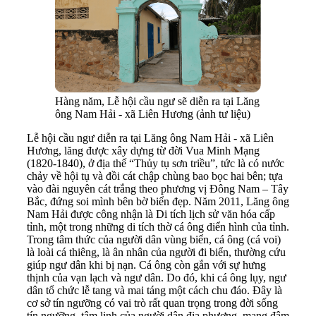
Hàng năm, Lễ hội cầu ngư sẽ diễn ra tại Lăng
ông Nam Hải - xã Liên Hương (ảnh tư liệu)
Lễ hội cầu ngư diễn ra tại Lăng ông Nam Hải - xã Liên
Hương, lăng được xây dựng từ đời Vua Minh Mạng
(1820-1840), ở địa thế “Thủy tụ sơn triều”, tức là có nước
chảy về hội tụ và đồi cát chập chùng bao bọc hai bên; tựa
vào đài nguyên cát trắng theo phương vị Đông Nam – Tây
Bắc, đứng soi mình bên bờ biển đẹp. Năm 2011, Lăng ông
Nam Hải được công nhận là Di tích lịch sử văn hóa cấp
tỉnh, một trong những di tích thờ cá ông điển hình của tỉnh.
Trong tâm thức của người dân vùng biển, cá ông (cá voi)
là loài cá thiêng, là ân nhân của người đi biển, thường cứu
giúp ngư dân khi bị nạn. Cá ông còn gắn với sự hưng
thịnh của vạn lạch và ngư dân. Do đó, khi cá ông lụy, ngư
dân tổ chức lễ tang và mai táng một cách chu đáo. Đây là
cơ sở tín ngưỡng có vai trò rất quan trọng trong đời sống
tín ngưỡng, tâm linh của người dân địa phương, mang đậm