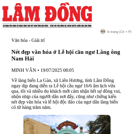
In trang
(Ctr + P)
Văn hóa - Giải trí
Nét đẹp văn hóa ở Lễ hội cầu ngư Lăng ông
Nam Hải
MINH VÂN
•
19/07/2025 08:05
Về làng biển La Gàn, xã Liên Hương, tỉnh Lâm Đồng
ngay dịp đang diễn ra Lễ hội cầu ngư 16/6 âm lịch vừa
qua, tôi và nhiều du khách mới cảm nhận hết sự đông vui,
nhộn nhịp của người dân nơi đây, cũng như chứng kiến
nét đẹp văn hóa và lễ hội độc đáo của ngư dân làng biển
có từ hàng trăm năm.