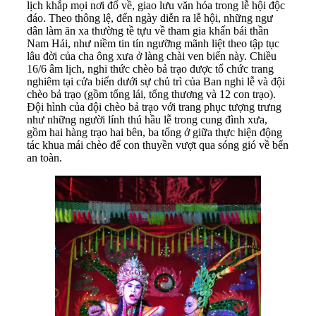
lịch khắp mọi nơi đổ về, giao lưu văn hóa trong lễ hội độc
đáo. Theo thông lệ, đến ngày diễn ra lễ hội, những ngư
dân làm ăn xa thường tề tựu về tham gia khấn bái thần
Nam Hải, như niềm tin tín ngưỡng mãnh liệt theo tập tục
lâu đời của cha ông xưa ở làng chài ven biển này. Chiều
16/6 âm lịch, nghi thức chèo bả trạo được tổ chức trang
nghiêm tại cửa biển dưới sự chủ trì của Ban nghi lễ và đội
chèo bả trạo (gồm tổng lái, tổng thương và 12 con trạo).
Đội hình của đội chèo bả trạo với trang phục tượng trưng
như những người lính thú hầu lễ trong cung đình xưa,
gồm hai hàng trạo hai bên, ba tổng ở giữa thực hiện động
tác khua mái chèo để con thuyền vượt qua sóng gió về bến
an toàn.