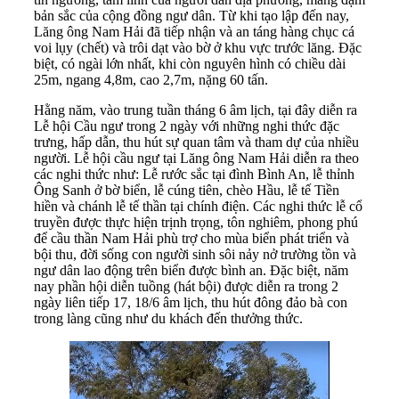
bản sắc của cộng đồng ngư dân. Từ khi tạo lập đến nay,
Lăng ông Nam Hải đã tiếp nhận và an táng hàng chục cá
voi lụy (chết) và trôi dạt vào bờ ở khu vực trước lăng. Đặc
biệt, có ngài lớn nhất, khi còn nguyên hình có chiều dài
25m, ngang 4,8m, cao 2,7m, nặng 60 tấn.
Hằng năm, vào trung tuần tháng 6 âm lịch, tại đây diễn ra
Lễ hội Cầu ngư trong 2 ngày với những nghi thức đặc
trưng, hấp dẫn, thu hút sự quan tâm và tham dự của nhiều
người. Lễ hội cầu ngư tại Lăng ông Nam Hải diễn ra theo
các nghi thức như: Lễ rước sắc tại đình Bình An, lễ thỉnh
Ông Sanh ở bờ biển, lễ cúng tiên, chèo Hầu, lễ tế Tiền
hiền và chánh lễ tế thần tại chính điện. Các nghi thức lễ cổ
truyền được thực hiện trịnh trọng, tôn nghiêm, phong phú
để cầu thần Nam Hải phù trợ cho mùa biển phát triển và
bội thu, đời sống con người sinh sôi nảy nở trường tồn và
ngư dân lao động trên biển được bình an. Đặc biệt, năm
nay phần hội diễn tuồng (hát bội) được diễn ra trong 2
ngày liên tiếp 17, 18/6 âm lịch, thu hút đông đảo bà con
trong làng cũng như du khách đến thưởng thức.