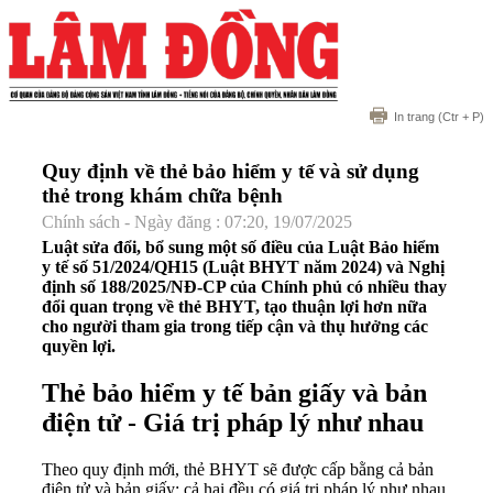
In trang
(Ctr + P)
Quy định về thẻ bảo hiểm y tế và sử dụng
thẻ trong khám chữa bệnh
Chính sách - Ngày đăng : 07:20, 19/07/2025
Luật sửa đổi, bổ sung một số điều của Luật Bảo hiểm
y tế số 51/2024/QH15 (Luật BHYT năm 2024) và Nghị
định số 188/2025/NĐ-CP của Chính phủ có nhiều thay
đổi quan trọng về thẻ BHYT, tạo thuận lợi hơn nữa
cho người tham gia trong tiếp cận và thụ hưởng các
quyền lợi.
Thẻ bảo hiểm y tế bản giấy và bản
điện tử - Giá trị pháp lý như nhau
Theo quy định mới, thẻ BHYT sẽ được cấp bằng cả bản
điện tử và bản giấy; cả hai đều có giá trị pháp lý như nhau.