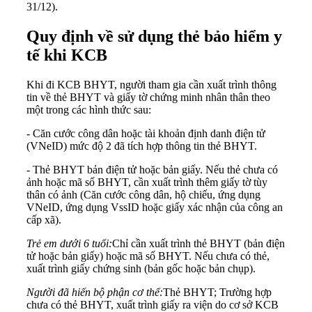
31/12).
Quy định về sử dụng thẻ bảo hiểm y
tế khi KCB
Khi đi KCB BHYT, người tham gia cần xuất trình thông
tin về thẻ BHYT và giấy tờ chứng minh nhân thân theo
một trong các hình thức sau:
- Căn cước công dân hoặc tài khoản định danh điện tử
(VNeID) mức độ 2 đã tích hợp thông tin thẻ BHYT.
- Thẻ BHYT bản điện tử hoặc bản giấy. Nếu thẻ chưa có
ảnh hoặc mã số BHYT, cần xuất trình thêm giấy tờ tùy
thân có ảnh (Căn cước công dân, hộ chiếu, ứng dụng
VNeID, ứng dụng VssID hoặc giấy xác nhận của công an
cấp xã).
Trẻ em dưới 6 tuổi:
Chỉ cần xuất trình thẻ BHYT (bản điện
tử hoặc bản giấy) hoặc mã số BHYT. Nếu chưa có thẻ,
xuất trình giấy chứng sinh (bản gốc hoặc bản chụp).
Người đã hiến bộ phận cơ thể:
Thẻ BHYT; Trường hợp
chưa có thẻ BHYT, xuất trình giấy ra viện do cơ sở KCB