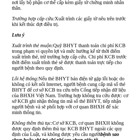
nơi lấy bộ phận cơ thể cấp kèm giấy tờ chứng minh nhân
thân.
Trường hợp cấp cứu:
Xuất trình các giấy tờ nêu trên trước
khi kết thúc đợt điều trị.
Lưu ý
Xuất trình thẻ muộn:
Quỹ BHYT thanh toán chi phí KCB
trong phạm vi quyền lợi và mức hưởng kể từ thời điểm
xuất trình thẻ, trừ trường hợp cấp cứu. Chi phí KCB trước
thời điểm xuất trình thẻ sẽ được thanh toán trực tiếp cho
người bệnh theo quy định.
Lỗi hệ thống:
Nếu thẻ BHYT bản điện tử gặp lỗi hoặc do
không có kết nối Internet, người bệnh cung cấp mã số thẻ
BHYT để cơ sở KCB tra cứu trên Cổng tiếp nhận dữ liệu
của BHXH Việt Nam. Trường hợp không tra cứu được: cơ
sở KCB ghi nhận thông tin mã số thẻ BHYT, tiếp nhận
người bệnh và sẽ phối hợp với cơ quan BHXH để xác
minh thông tin.
Không thêm thủ tục:
Cơ sở KCB, cơ quan BHXH không
được quy định thêm thủ tục KCB BHYT ngoài các quy
định của Luật, và không được yêu cầu người
bệnh sao
chụp hoặc chi trả chi phí sao chụp giấy tờ.