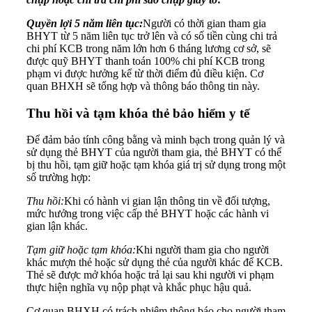
Quyền lợi 5 năm liên tục:
Người có thời gian tham gia
BHYT từ 5 năm liên tục trở lên và có số tiền cùng chi trả
chi phí KCB trong năm lớn hơn 6 tháng lương cơ sở, sẽ
được quỹ BHYT thanh toán 100% chi phí KCB trong
phạm vi được hưởng kể từ thời điểm đủ điều kiện. Cơ
quan BHXH sẽ tổng hợp và thông báo thông tin này.
Thu hồi và tạm khóa thẻ bảo hiểm y tế
Để đảm bảo tính công bằng và minh bạch trong quản lý và
sử dụng thẻ BHYT của người tham gia, thẻ BHYT có thể
bị thu hồi, tạm giữ hoặc tạm khóa giá trị sử dụng trong một
số trường hợp:
Thu hồi:
Khi có hành vi gian lận thông tin về đối tượng,
mức hưởng trong việc cấp thẻ BHYT hoặc các hành vi
gian lận khác.
Tạm giữ hoặc tạm khóa:
Khi người tham gia cho người
khác mượn thẻ hoặc sử dụng thẻ của người khác để KCB.
Thẻ sẽ được mở khóa hoặc trả lại sau khi người vi phạm
thực hiện nghĩa vụ nộp phạt và khắc phục hậu quả.
Cơ quan BHXH có trách nhiệm thông báo cho người tham