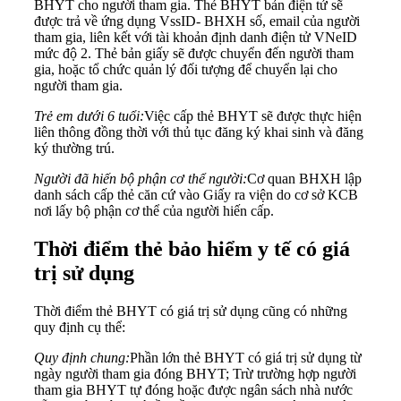
BHYT cho người tham gia. Thẻ BHYT bản điện tử sẽ
được trả về ứng dụng VssID- BHXH số, email của người
tham gia, liên kết với tài khoản định danh điện tử VNeID
mức độ 2. Thẻ bản giấy sẽ được chuyển đến người tham
gia, hoặc tổ chức quản lý đối tượng để chuyển lại cho
người tham gia.
Trẻ em dưới 6 tuổi:
Việc cấp thẻ BHYT sẽ được thực hiện
liên thông đồng thời với thủ tục đăng ký khai sinh và đăng
ký thường trú.
Người đã hiến bộ phận cơ thể người:
Cơ quan BHXH lập
danh sách cấp thẻ căn cứ vào Giấy ra viện do cơ sở KCB
nơi lấy bộ phận cơ thể của người hiến cấp.
Thời điểm thẻ bảo hiểm y tế có giá
trị sử dụng
Thời điểm thẻ BHYT có giá trị sử dụng cũng có những
quy định cụ thể:
Quy định chung:
Phần lớn thẻ BHYT có giá trị sử dụng từ
ngày người tham gia đóng BHYT; Trừ trường hợp người
tham gia BHYT tự đóng hoặc được ngân sách nhà nước