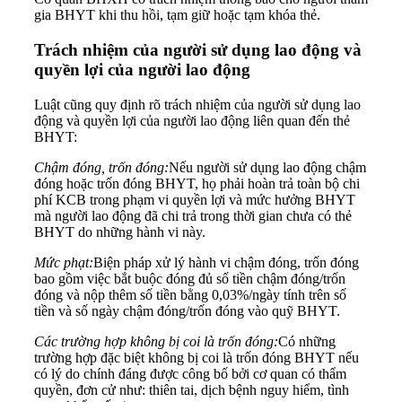
gia BHYT khi thu hồi, tạm giữ hoặc tạm khóa thẻ.
Trách nhiệm của người sử dụng lao động và
quyền lợi của người lao động
Luật cũng quy định rõ trách nhiệm của người sử dụng lao
động và quyền lợi của người lao động liên quan đến thẻ
BHYT:
Chậm đóng, trốn đóng:
Nếu người sử dụng lao động chậm
đóng hoặc trốn đóng BHYT, họ phải hoàn trả toàn bộ chi
phí KCB trong phạm vi quyền lợi và mức hưởng BHYT
mà người lao động đã chi trả trong thời gian chưa có thẻ
BHYT do những hành vi này.
Mức phạt:
Biện pháp xử lý hành vi chậm đóng, trốn đóng
bao gồm việc bắt buộc đóng đủ số tiền chậm đóng/trốn
đóng và nộp thêm số tiền bằng 0,03%/ngày tính trên số
tiền và số ngày chậm đóng/trốn đóng vào quỹ BHYT.
Các trường hợp không bị coi là trốn đóng:
Có những
trường hợp đặc biệt không bị coi là trốn đóng BHYT nếu
có lý do chính đáng được công bố bởi cơ quan có thẩm
quyền, đơn cử như: thiên tai, dịch bệnh nguy hiểm, tình