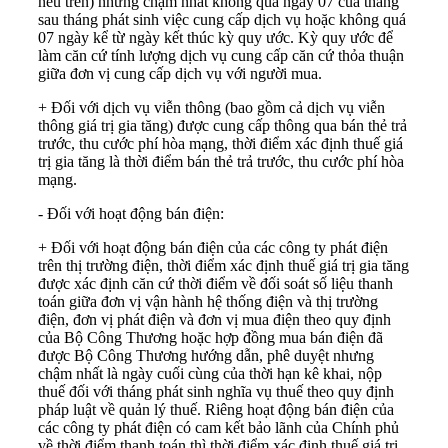
nêu trên) nhưng chậm nhất không quá ngày 07 của tháng
sau tháng phát sinh việc cung cấp dịch vụ hoặc không quá
07 ngày kể từ ngày kết thúc kỳ quy ước. Kỳ quy ước để
làm căn cứ tính lượng dịch vụ cung cấp căn cứ thỏa thuận
giữa đơn vị cung cấp dịch vụ với người mua.
+ Đối với dịch vụ viễn thông (bao gồm cả dịch vụ viễn
thông giá trị gia tăng) được cung cấp thông qua bán thẻ trả
trước, thu cước phí hòa mạng, thời điểm xác định thuế giá
trị gia tăng là thời điểm bán thẻ trả trước, thu cước phí hòa
mạng.
- Đối với hoạt động bán điện:
+ Đối với hoạt động bán điện của các công ty phát điện
trên thị trường điện, thời điểm xác định thuế giá trị gia tăng
được xác định căn cứ thời điểm về đối soát số liệu thanh
toán giữa đơn vị vận hành hệ thống điện và thị trường
điện, đơn vị phát điện và đơn vị mua điện theo quy định
của Bộ Công Thương hoặc hợp đồng mua bán điện đã
được Bộ Công Thương hướng dẫn, phê duyệt nhưng
chậm nhất là ngày cuối cùng của thời hạn kê khai, nộp
thuế đối với tháng phát sinh nghĩa vụ thuế theo quy định
pháp luật về quản lý thuế. Riêng hoạt động bán điện của
các công ty phát điện có cam kết bảo lãnh của Chính phủ
về thời điểm thanh toán thì thời điểm xác định thuế giá trị